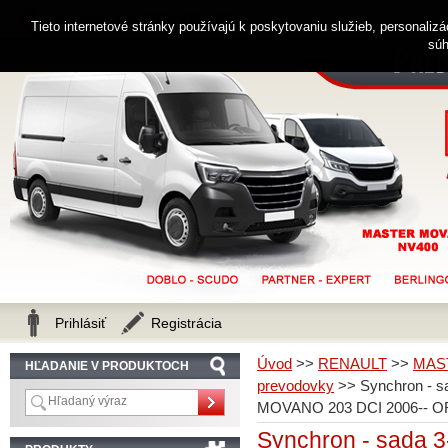
0914 238 482
Zákaznícka linka
Tieto internetové stránky používajú k poskytovaniu služieb, personaliz
súh
Prihlásiť
Registrácia
Úvod
>>
RENAULT
>>
MAS
HĽADANIE V PRODUKTOCH
prevodovky
>>
Synchron - 
MOVANO 203 DCI 2006-- O
Synchron - sada 