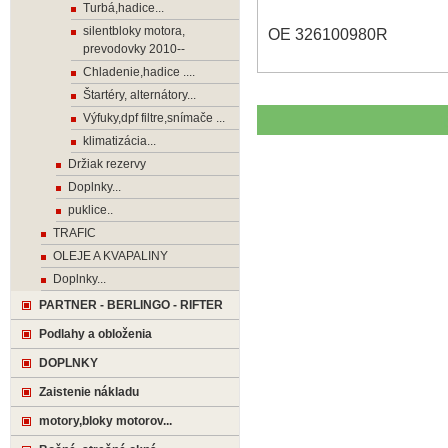
Turbá,hadice...
silentbloky motora,
OE 326100980R
prevodovky 2010--
Chladenie,hadice ....
Štartéry, alternátory...
Výfuky,dpf filtre,snímače ...
klimatizácia...
Držiak rezervy
Doplnky...
puklice..
TRAFIC
OLEJE A KVAPALINY
Doplnky...
PARTNER - BERLINGO - RIFTER
Podlahy a obloženia
DOPLNKY
Zaistenie nákladu
motory,bloky motorov...