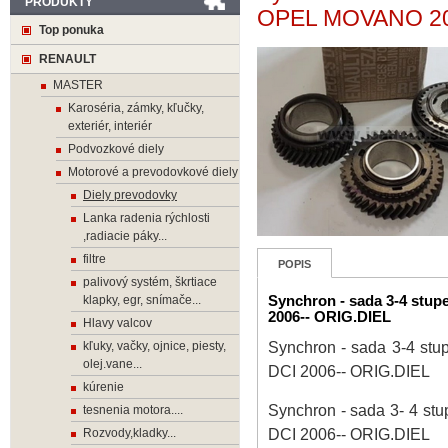
PRODUKTY
OPEL MOVANO 203
Top ponuka
RENAULT
MASTER
Karoséria, zámky, kľučky,
exteriér, interiér
Podvozkové diely
Motorové a prevodovkové diely
Diely prevodovky
Lanka radenia rýchlosti
,radiacie páky...
filtre
POPIS
palivový systém, škrtiace
Synchron - sada 3-4 s
klapky, egr, snímače...
2006-- ORIG.DIEL
Hlavy valcov
Synchron - sada 3-4 
kľuky, vačky, ojnice, piesty,
olej.vane...
DCI 2006-- ORIG.DIEL
kúrenie
Synchron - sada 3- 4
tesnenia motora....
DCI 2006-- ORIG.DIEL
Rozvody,kladky...