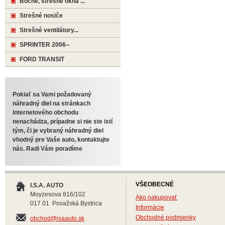
Bočné, strešné okná ...
Strešné nosiče
Strešné ventilátory...
SPRINTER 2006--
FORD TRANSIT
Pokiaľ sa Vami požadovaný
náhradný diel na stránkach
internetového obchodu
nenachádza, prípadne si nie ste istí
tým, či je vybraný náhradný diel
vhodný pre Vaše auto, kontaktujte
nás. Radi Vám poradíme
VŠEOBECNÉ
I.S.A. AUTO
Moyzesova 816/102
Ako nakupovať
017 01 Považská Bystrica
Informácie
Obchodné podmienky
obchod@isaauto.sk