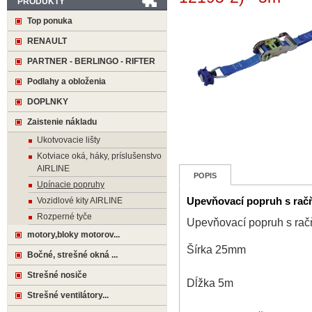
PRODUKTY
Top ponuka
RENAULT
PARTNER - BERLINGO - RIFTER
Podlahy a obloženia
DOPLNKY
Zaistenie nákladu
Ukotvovacie lišty
Kotviace oká, háky, príslušenstvo
AIRLINE
POPIS
Upínacie popruhy
Vozidlové kity AIRLINE
Upevňovací popruh s račň
Rozperné tyče
Upevňovací popruh s rač
motory,bloky motorov...
Šírka 25mm
Bočné, strešné okná ...
Strešné nosiče
Dĺžka 5m
Strešné ventilátory...