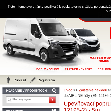
0914 238 482
Zákaznícka linka
Tieto internetové stránky používajú k poskytovaniu služieb, personaliz
súh
Prihlásiť
Registrácia
Úvod
>>
Zaistenie nákladu
>
HĽADANIE V PRODUKTOCH
do AIRLINE lišty (EN 12195-
Upevňovací popruh
12195-2) - 5m