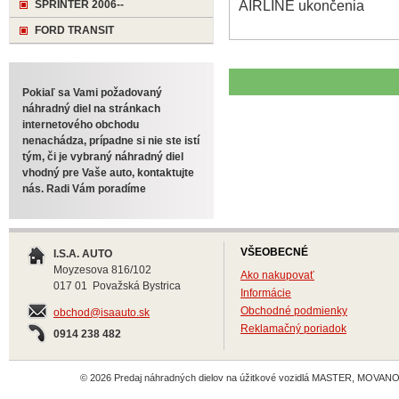
AIRLINE ukončenia
SPRINTER 2006--
FORD TRANSIT
Pokiaľ sa Vami požadovaný
náhradný diel na stránkach
internetového obchodu
nenachádza, prípadne si nie ste istí
tým, či je vybraný náhradný diel
vhodný pre Vaše auto, kontaktujte
nás. Radi Vám poradíme
VŠEOBECNÉ
I.S.A. AUTO
Moyzesova 816/102
Ako nakupovať
017 01 Považská Bystrica
Informácie
Obchodné podmienky
obchod@isaauto.sk
Reklamačný poriadok
0914 238 482
© 2026 Predaj náhradných dielov na úžitkové vozidlá MASTER, MOVANO