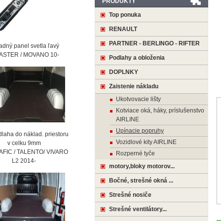
PRODUKTY
Top ponuka
RENAULT
PARTNER - BERLINGO - RIFTER
ný panel svetla ľavý
STER / MOVANO 10-
Podlahy a obloženia
DOPLNKY
Zaistenie nákladu
Ukotvovacie lišty
Kotviace oká, háky, príslušenstvo
AIRLINE
Upínacie popruhy
laha do náklad. priestoru
Vozidlové kity AIRLINE
 celku 9mm
AFIC / TALENTO/ VIVARO
Rozperné tyče
2 2014-
motory,bloky motorov...
Bočné, strešné okná ...
Strešné nosiče
Strešné ventilátory...