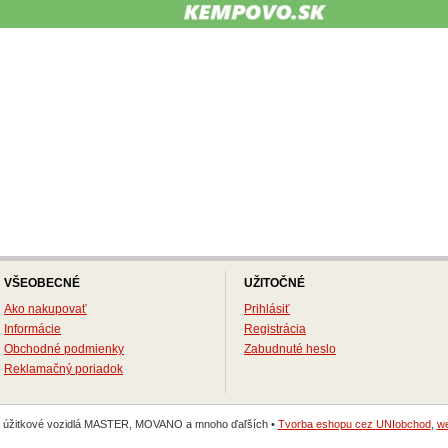
VŠEOBECNÉ
UŽITOČNÉ
Ako nakupovať
Prihlásiť
Informácie
Registrácia
Obchodné podmienky
Zabudnuté heslo
Reklamačný poriadok
na úžitkové vozidlá MASTER, MOVANO a mnoho ďaľších •
Tvorba eshopu cez UNIobchod
,
we