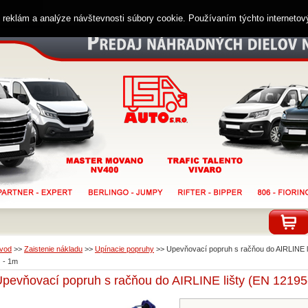
ií reklám a analýze návštevnosti súbory cookie. Používaním týchto interneto
vod
>>
Zaistenie nákladu
>>
Upínacie popruhy
>>
Upevňovací popruh s račňou do AIRLINE l
) - 1m
pevňovací popruh s račňou do AIRLINE lišty (EN 12195