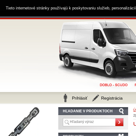
0914 238 482
Zákaznícka linka
Tieto internetové stránky používajú k poskytovaniu služieb, personalizác
Prihlásiť
Registrácia
Ú
HĽADANIE V PRODUKTOCH
2
U