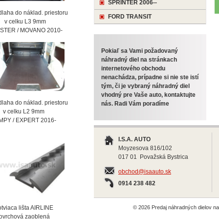
SPRINTER 2006--
laha do náklad. priestoru
FORD TRANSIT
celku L3 9mm
STER / MOVANO 2010-
Pokiaľ sa Vami požadovaný
náhradný diel na stránkach
internetového obchodu
nenachádza, prípadne si nie ste istí
tým, či je vybraný náhradný diel
vhodný pre Vaše auto, kontaktujte
laha do náklad. priestoru
nás. Radi Vám poradíme
celku L2 9mm
MPY / EXPERT 2016-
I.S.A. AUTO
Moyzesova 816/102
017 01 Považská Bystrica
obchod@isaauto.sk
0914 238 482
viaca lišta AIRLINE
© 2026 Predaj náhradných dielov 
vrchová zaoblená