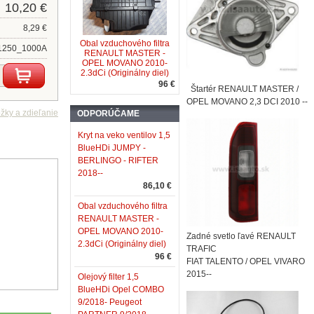
10,20 €
8,29 €
Obal vzduchového filtra
1250_1000A
RENAULT MASTER -
OPEL MOVANO 2010-
2.3dCi (Originálny diel)
96 €
Štartér RENAULT MASTER /
OPEL MOVANO 2,3 DCI 2010 --
ODPORÚČAME
Kryt na veko ventilov 1,5
BlueHDi JUMPY -
BERLINGO - RIFTER
2018--
86,10 €
Obal vzduchového filtra
RENAULT MASTER -
OPEL MOVANO 2010-
Zadné svetlo ľavé RENAULT
2.3dCi (Originálny diel)
TRAFIC
96 €
FIAT TALENTO / OPEL VIVARO
2015--
Olejový filter 1,5
BlueHDi Opel COMBO
9/2018- Peugeot