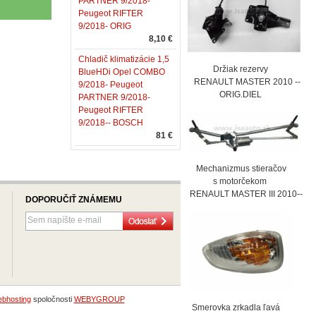
PARTNER 9/2018-
Peugeot RIFTER
9/2018- ORIG
8,10 €
Chladič klimatizácie 1,5
Držiak rezervy
BlueHDi Opel COMBO
RENAULT MASTER 2010 --
9/2018- Peugeot
ORIG.DIEL
PARTNER 9/2018-
Peugeot RIFTER
9/2018-- BOSCH
81 €
Mechanizmus stieračov
s motorčekom
RENAULT MASTER III 2010--
DOPORUČIŤ ZNÁMEMU
bhosting
spoločnosti
WEBYGROUP
Smerovka zrkadla ľavá