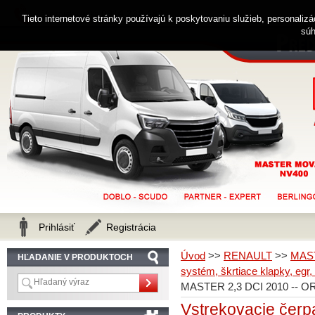
0914 238 482
Zákaznícka linka
Tieto internetové stránky používajú k poskytovaniu služieb, personaliz
súh
Prihlásiť
Registrácia
Úvod
>>
RENAULT
>>
MAS
HĽADANIE V PRODUKTOCH
systém, škrtiace klapky, egr,
MASTER 2,3 DCI 2010 -- O
Vstrekovacie če