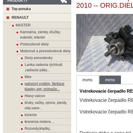
PRODUKTY
2010 -- ORIG.DIE
Top ponuka
RENAULT
MASTER
Karoséria, zámky, kľučky,
exteriér, interiér
Podvozkové diely
Motorové a prevodovkové diely
Diely prevodovky
Lanka radenia rýchlosti
,radiacie páky...
filtre
POPIS
FOTO
palivový systém, škrtiace
klapky, egr, snímače...
Vstrekovacie čerpadlo R
Hlavy valcov
Vstrekovacie čerpadlo 
kľuky, vačky, ojnice, piesty,
olej.vane...
Vstrekovacie čerpadlo 
kúrenie
tesnenia motora....
Rozvody,kladky...