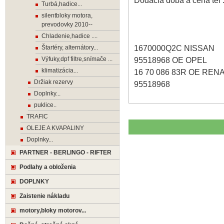
Dodacia doba a cena tel 
Turbá,hadice...
silentbloky motora,
prevodovky 2010--
Chladenie,hadice ....
1670000Q2C NISSAN
Štartéry, alternátory...
Výfuky,dpf filtre,snímače ...
95518968 OE OPEL
klimatizácia...
16 70 086 83R OE REN
Držiak rezervy
95518968
Doplnky...
puklice..
TRAFIC
OLEJE A KVAPALINY
Doplnky...
PARTNER - BERLINGO - RIFTER
Podlahy a obloženia
DOPLNKY
Zaistenie nákladu
motory,bloky motorov...