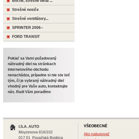
Bočné, strešné okná ...
Strešné nosiče
Strešné ventilátory...
SPRINTER 2006--
FORD TRANSIT
Pokiaľ sa Vami požadovaný
náhradný diel na stránkach
internetového obchodu
nenachádza, prípadne si nie ste istí
tým, či je vybraný náhradný diel
vhodný pre Vaše auto, kontaktujte
nás. Radi Vám poradíme
VŠEOBECNÉ
I.S.A. AUTO
Moyzesova 816/102
Ako nakupovať
017 01 Považská Bystrica