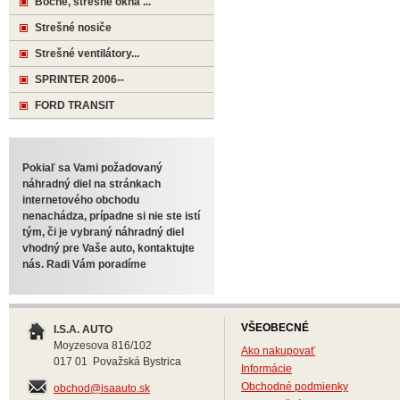
Bočné, strešné okná ...
Strešné nosiče
Strešné ventilátory...
SPRINTER 2006--
FORD TRANSIT
Pokiaľ sa Vami požadovaný
náhradný diel na stránkach
internetového obchodu
nenachádza, prípadne si nie ste istí
tým, či je vybraný náhradný diel
vhodný pre Vaše auto, kontaktujte
nás. Radi Vám poradíme
VŠEOBECNÉ
I.S.A. AUTO
Moyzesova 816/102
Ako nakupovať
017 01 Považská Bystrica
Informácie
Obchodné podmienky
obchod@isaauto.sk