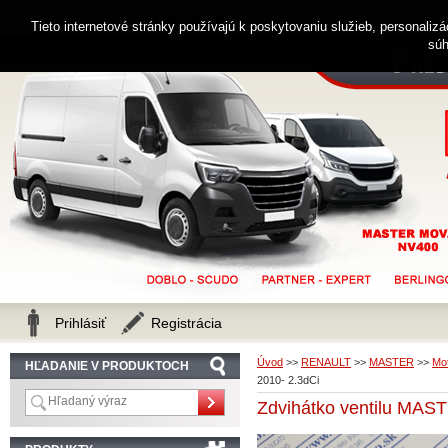
0914 238 482
Zákaznícka linka
Tieto internetové stránky používajú k poskytovaniu služieb, personaliz
súh
Prihlásiť
Registrácia
Úvod
>>
RENAULT
>>
MASTER
>>
Mot
HĽADANIE V PRODUKTOCH
2010- 2.3dCi
Zdvihátko ventilu MA