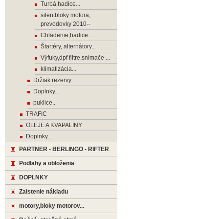
Turbá,hadice...
silentbloky motora,
prevodovky 2010--
Chladenie,hadice ....
Štartéry, alternátory...
Výfuky,dpf filtre,snímače ...
klimatizácia...
Držiak rezervy
Doplnky...
puklice..
TRAFIC
OLEJE A KVAPALINY
Doplnky...
PARTNER - BERLINGO - RIFTER
Podlahy a obloženia
DOPLNKY
Zaistenie nákladu
motory,bloky motorov...