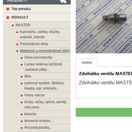
PRODUKTY
Top ponuka
RENAULT
MASTER
Karoséria, zámky, kľučky,
exteriér, interiér
Podvozkové diely
Motorové a prevodovkové diely
Diely prevodovky
POPIS
Lanka radenia rýchlosti
,radiacie páky...
Zdvihátko ventilu MAST
filtre
Zdvihátko ventilu MAS
palivový systém, škrtiace
klapky, egr, snímače...
Hlavy valcov
kľuky, vačky, ojnice, piesty,
olej.vane...
kúrenie
tesnenia motora....
Rozvody,kladky...