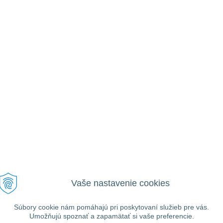
Vaše nastavenie cookies
VŠEOBECNÉ
UŽITOČNÉ
Ako nakupovať
Prihlásiť
Informácie
Registrácia
Súbory cookie nám pomáhajú pri poskytovaní služieb pre vás.
Obchodné podmienky
Umožňujú spoznať a zapamätať si vaše preferencie.
Zabudnuté heslo