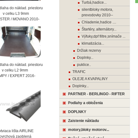
Turbá,hadice...
laha do náklad. priestoru
silentbloky motora,
celku L3 9mm
prevodovky 2010--
STER / MOVANO 2010-
Chladenie,hadice ....
Štartéry, alternátory...
Výfuky,dpf filtre,snímače ...
klimatizácia...
Držiak rezervy
Doplnky...
laha do náklad. priestoru
puklice..
celku L2 9mm
TRAFIC
MPY / EXPERT 2016-
OLEJE A KVAPALINY
Doplnky...
PARTNER - BERLINGO - RIFTER
Podlahy a obloženia
DOPLNKY
Zaistenie nákladu
motory,bloky motorov...
viaca lišta AIRLINE
vrchová zaoblená