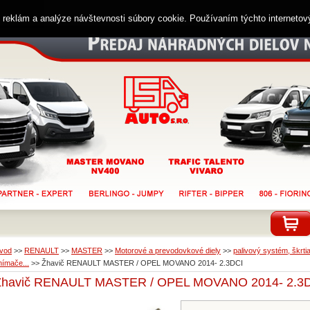
ií reklám a analýze návštevnosti súbory cookie. Používaním týchto interneto
vod
>>
RENAULT
>>
MASTER
>>
Motorové a prevodovkové diely
>>
palivový systém, škrtia
nímače...
>>
Žhavič RENAULT MASTER / OPEL MOVANO 2014- 2.3DCI
Žhavič RENAULT MASTER / OPEL MOVANO 2014- 2.3