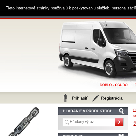
0914 238 482
Zákaznícka linka
Tieto internetové stránky používajú k poskytovaniu služieb, personalizác
Prihlásiť
Registrácia
Ú
HĽADANIE V PRODUKTOCH
s