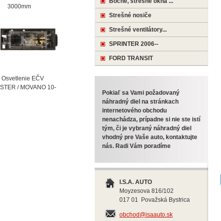
Bočné, strešné okná ...
000mm
Strešné nosiče
Strešné ventilátory...
SPRINTER 2006--
FORD TRANSIT
vetlenie EČV
STER / MOVANO 10-
Pokiaľ sa Vami požadovaný
náhradný diel na stránkach
internetového obchodu
nenachádza, prípadne si nie ste istí
tým, či je vybraný náhradný diel
vhodný pre Vaše auto, kontaktujte
nás. Radi Vám poradíme
I.S.A. AUTO
Moyzesova 816/102
017 01 Považská Bystrica
obchod@isaauto.sk