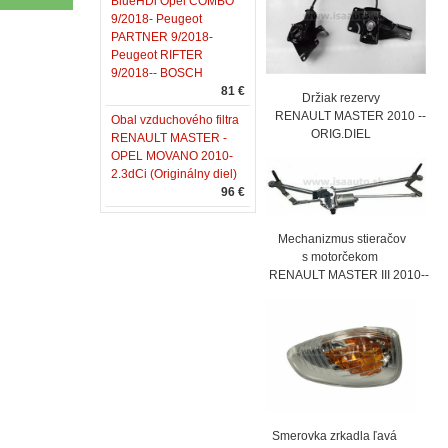
BlueHDi Opel COMBO
9/2018- Peugeot
PARTNER 9/2018-
Peugeot RIFTER
9/2018-- BOSCH
81 €
Držiak rezervy
RENAULT MASTER 2010 --
Obal vzduchového filtra
ORIG.DIEL
RENAULT MASTER -
OPEL MOVANO 2010-
2.3dCi (Originálny diel)
96 €
Mechanizmus stieračov
s motorčekom
RENAULT MASTER III 2010--
Smerovka zrkadla ľavá