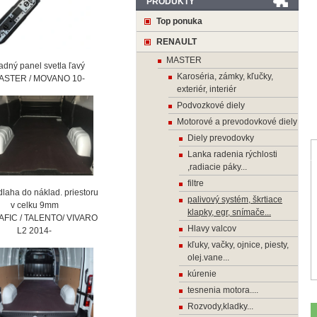
PRODUKTY
Top ponuka
RENAULT
MASTER
ný panel svetla ľavý
Karoséria, zámky, kľučky,
STER / MOVANO 10-
exteriér, interiér
Podvozkové diely
Motorové a prevodovkové diely
Diely prevodovky
Lanka radenia rýchlosti
,radiacie páky...
filtre
laha do náklad. priestoru
palivový systém, škrtiace
 celku 9mm
klapky, egr, snímače...
AFIC / TALENTO/ VIVARO
Hlavy valcov
2 2014-
kľuky, vačky, ojnice, piesty,
olej.vane...
kúrenie
tesnenia motora....
Rozvody,kladky...