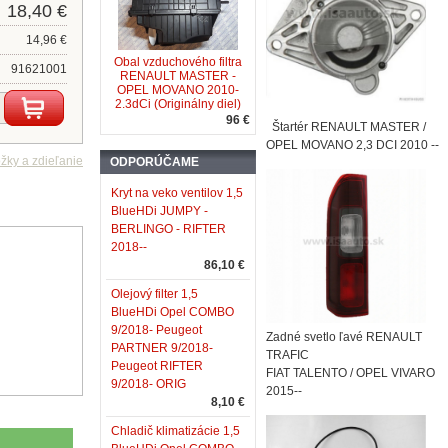
18,40 €
14,96 €
Obal vzduchového filtra
91621001
RENAULT MASTER -
OPEL MOVANO 2010-
2.3dCi (Originálny diel)
96 €
Štartér RENAULT MASTER /
OPEL MOVANO 2,3 DCI 2010 --
ODPORÚČAME
Kryt na veko ventilov 1,5
BlueHDi JUMPY -
BERLINGO - RIFTER
2018--
86,10 €
Olejový filter 1,5
BlueHDi Opel COMBO
9/2018- Peugeot
Zadné svetlo ľavé RENAULT
PARTNER 9/2018-
TRAFIC
Peugeot RIFTER
FIAT TALENTO / OPEL VIVARO
9/2018- ORIG
2015--
8,10 €
Chladič klimatizácie 1,5