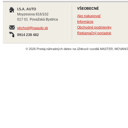
VŠEOBECNÉ
I.S.A. AUTO
Moyzesova 816/102
Ako nakupovať
017 01 Považská Bystrica
Informácie
Obchodné podmienky
obchod@isaauto.sk
Reklamačný poriadok
0914 238 482
© 2026 Predaj náhradných dielov na úžitkové vozidlá MASTER, MOVANO