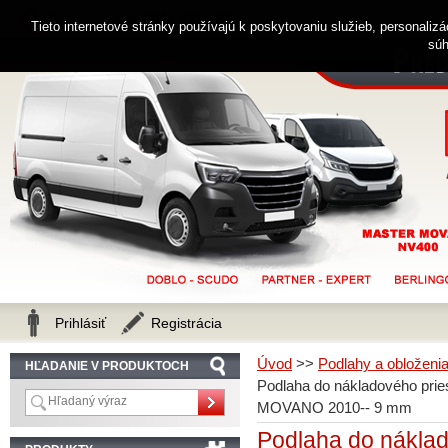
0914 238 482
Zákaznícka linka
Tieto internetové stránky používajú k poskytovaniu služieb, personaliz
súh
Prihlásiť
Registrácia
Úvod
>>
Podlahy a obloženi
HĽADANIE V PRODUKTOCH
Podlaha do nákladového pr
MOVANO 2010-- 9 mm
Podlaha do náklad