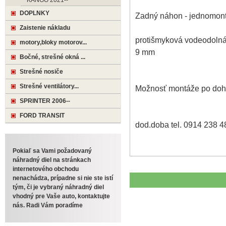
KANGO 2021--
DOPLNKY
Zadný náhon - jednomo
Zaistenie nákladu
protišmyková vodeodolná
motory,bloky motorov...
9 mm
Bočné, strešné okná ...
Strešné nosiče
Strešné ventilátory...
Možnosť montáže po doho
SPRINTER 2006--
FORD TRANSIT
dod.doba tel. 0914 238 4
Pokiaľ sa Vami požadovaný
náhradný diel na stránkach
internetového obchodu
nenachádza, prípadne si nie ste istí
tým, či je vybraný náhradný diel
vhodný pre Vaše auto, kontaktujte
nás. Radi Vám poradíme