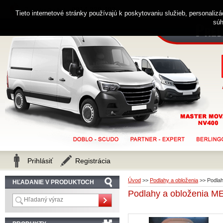
0914 238 482
Zákaznícka linka
Tieto internetové stránky používajú k poskytovaniu služieb, personaliz
súh
Prihlásiť
Registrácia
Úvod
>>
Podlahy a obloženia
>>
Podla
HĽADANIE V PRODUKTOCH
Podlahy a obloženia