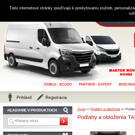
0914 238 482
Zákaznícka linka
Tieto internetové stránky používajú k poskytovaniu služieb, personaliz
súh
Prihlásiť
Registrácia
Úvod
>>
Podlahy a obloženia
>>
Podla
HĽADANIE V PRODUKTOCH
Podlahy a obloženia