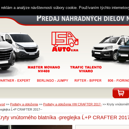
ií reklám a analýze návštevnosti súbory cookie. Používaním týchto interneto
vod
>>
Podlahy a obloženia
>>
Podlahy a obloženia VW CRAFTER 2017-
>>
Kryty vnútornéh
reglejka Ĺ+P CRAFTER 2017--
ryty vnútorného blatníka -preglejka Ĺ+P CRAFTER 2017