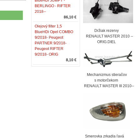
BlueHDi JUMPY -
BERLINGO - RIFTER
2018--
86,10 €
Olejový filter 1,5
Držiak rezervy
BlueHDi Opel COMBO
RENAULT MASTER 2010 --
9/2018- Peugeot
ORIG.DIEL
PARTNER 9/2018-
Peugeot RIFTER
9/2018- ORIG
8,10 €
Mechanizmus stieračov
s motorčekom
RENAULT MASTER III 2010--
Smerovka zrkadla ľavá