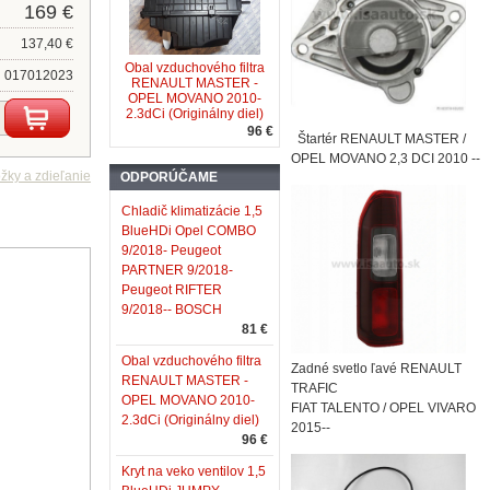
169 €
137,40 €
Obal vzduchového filtra
017012023
RENAULT MASTER -
OPEL MOVANO 2010-
2.3dCi (Originálny diel)
96 €
Štartér RENAULT MASTER /
OPEL MOVANO 2,3 DCI 2010 --
ODPORÚČAME
Chladič klimatizácie 1,5
BlueHDi Opel COMBO
9/2018- Peugeot
PARTNER 9/2018-
Peugeot RIFTER
9/2018-- BOSCH
81 €
Obal vzduchového filtra
Zadné svetlo ľavé RENAULT
RENAULT MASTER -
TRAFIC
OPEL MOVANO 2010-
FIAT TALENTO / OPEL VIVARO
2.3dCi (Originálny diel)
2015--
96 €
Kryt na veko ventilov 1,5