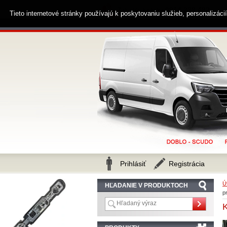
0914 238 482
Zákaznícka linka
Tieto internetové stránky používajú k poskytovaniu služieb, personalizác
Prihlásiť
Registrácia
Ú
HĽADANIE V PRODUKTOCH
p
K