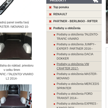
PRODUKTY
Top ponuka
RENAULT
PARTNER - BERLINGO - RIFTER
ný panel svetla ľavý
STER / MOVANO 10-
Podlahy a obloženia
Podlahy a obloženia TALENTO-
TRAFIC-VIVARO
Podlahy a obloženia JUMPY--
EXPERT- PARTNER 2016--
Podlahy a obloženia DACIA
DOKKER
Podlahy a obloženia VW
laha do náklad. priestoru
CRAFTER 2017-
 celku 9mm
Podlahy a obloženia MASTER-
AFIC / TALENTO/ VIVARO
MOVANO
2 2014-
Podlahy a obloženia MERCEDS
SPRINTER
Podlahy a obloženia FORD
TRANSIT 2014--
Podlahy a obloženia EXPRES -