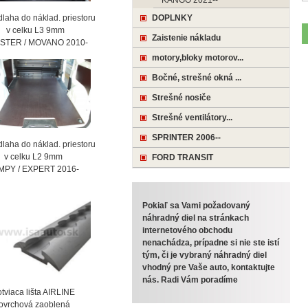
KANGO 2021--
laha do náklad. priestoru
DOPLNKY
celku L3 9mm
Zaistenie nákladu
STER / MOVANO 2010-
motory,bloky motorov...
Bočné, strešné okná ...
Strešné nosiče
Strešné ventilátory...
SPRINTER 2006--
laha do náklad. priestoru
celku L2 9mm
FORD TRANSIT
MPY / EXPERT 2016-
Pokiaľ sa Vami požadovaný
náhradný diel na stránkach
internetového obchodu
nenachádza, prípadne si nie ste istí
tým, či je vybraný náhradný diel
vhodný pre Vaše auto, kontaktujte
nás. Radi Vám poradíme
viaca lišta AIRLINE
vrchová zaoblená