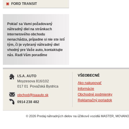
FORD TRANSIT
Pokiaľ sa Vami požadovaný
náhradný diel na stránkach
internetového obchodu
nenachádza, prípadne si nie ste istí
tým, či je vybraný náhradný diel
vhodný pre Vaše auto, kontaktujte
nás. Radi Vám poradíme
VŠEOBECNÉ
I.S.A. AUTO
Moyzesova 816/102
Ako nakupovať
017 01 Považská Bystrica
Informácie
Obchodné podmienky
obchod@isaauto.sk
Reklamačný poriadok
0914 238 482
© 2026 Predaj náhradných dielov na úžitkové vozidlá MASTER, MOVANO