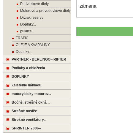
Podvozkové diely
zámena
Motorové a prevodovkové diely
Držiak rezervy
Doplnky...
puklice..
TRAFIC
OLEJE A KVAPALINY
Doplnky...
PARTNER - BERLINGO - RIFTER
Podlahy a obloženia
DOPLNKY
Zaistenie nákladu
motory,bloky motorov...
Bočné, strešné okná ...
Strešné nosiče
Strešné ventilátory...
SPRINTER 2006--