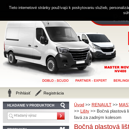
0914 238 482
Zákaznícka linka
Tieto internetové stránky používajú k poskytovaniu služieb, personaliz
súh
Prihlásiť
Registrácia
Úvod
>>
RENAULT
>>
MAS
HĽADANIE V PRODUKTOCH
>>
Lišty
>>
Bočná plastová
ľavá za zadným kolesom
Bočná plastová l