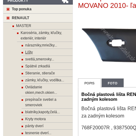
PRODUKTY
MOVANO 2010- ľa
Top ponuka
RENAULT
MASTER
Karoséria, zámky, kľučky,
exteriér, interiér
nárazniky,mriežky...
Lišty
svetlá,smerovky...
Spätné zrkadlá
Stieranie, stierače
zámky, kľučky, vodítka...
POPIS
FOTO
Ovládanie
okien,mech.okien...
Bočná plastová lišta 
zadným kolesom
prepínače svetiel a
smeroviek
Bočná plastová lišta
blatníky,kapoty,čelá...
za zadným kolesom
Kryty motora
pánty dverí
768F20007R , 9387500Q
tesnenie dverí...