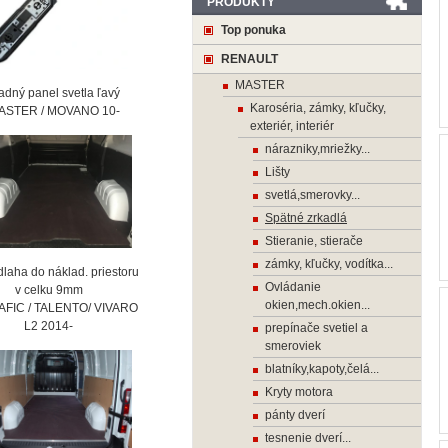
PRODUKTY
Top ponuka
RENAULT
MASTER
ný panel svetla ľavý
Karoséria, zámky, kľučky,
STER / MOVANO 10-
exteriér, interiér
nárazniky,mriežky...
Lišty
svetlá,smerovky...
Spätné zrkadlá
Stieranie, stierače
zámky, kľučky, vodítka...
laha do náklad. priestoru
Ovládanie
 celku 9mm
okien,mech.okien...
AFIC / TALENTO/ VIVARO
2 2014-
prepínače svetiel a
smeroviek
blatníky,kapoty,čelá...
Kryty motora
pánty dverí
tesnenie dverí...