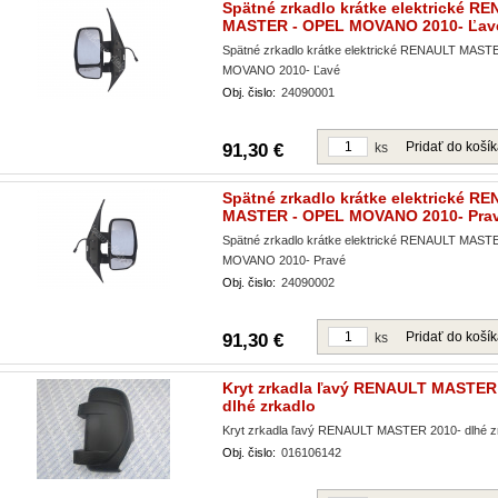
Spätné zrkadlo krátke elektrické R
MASTER - OPEL MOVANO 2010- Ľav
Spätné zrkadlo krátke elektrické RENAULT MAST
MOVANO 2010- Ľavé
Obj. čislo:
24090001
Pridať do koší
91,30 €
ks
Spätné zrkadlo krátke elektrické R
MASTER - OPEL MOVANO 2010- Pra
Spätné zrkadlo krátke elektrické RENAULT MAST
MOVANO 2010- Pravé
Obj. čislo:
24090002
Pridať do koší
91,30 €
ks
Kryt zrkadla ľavý RENAULT MASTER
dlhé zrkadlo
Kryt zrkadla ľavý RENAULT MASTER 2010- dlhé z
Obj. čislo:
016106142