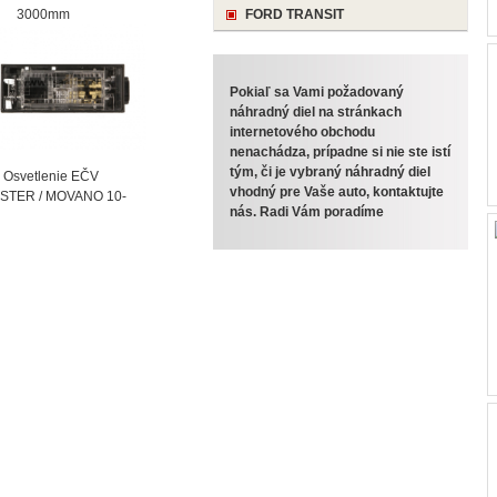
000mm
FORD TRANSIT
Pokiaľ sa Vami požadovaný
náhradný diel na stránkach
internetového obchodu
nenachádza, prípadne si nie ste istí
tým, či je vybraný náhradný diel
vetlenie EČV
vhodný pre Vaše auto, kontaktujte
STER / MOVANO 10-
nás. Radi Vám poradíme