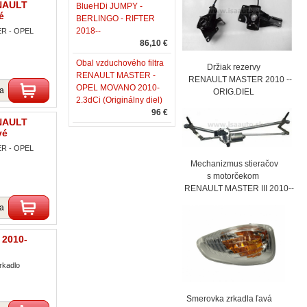
ENAULT
BlueHDi JUMPY -
é
BERLINGO - RIFTER
2018--
ER - OPEL
86,10 €
Obal vzduchového filtra
Držiak rezervy
RENAULT MASTER -
RENAULT MASTER 2010 --
OPEL MOVANO 2010-
ka
ORIG.DIEL
2.3dCi (Originálny diel)
96 €
ENAULT
vé
ER - OPEL
Mechanizmus stieračov
s motorčekom
RENAULT MASTER III 2010--
ka
 2010-
rkadlo
Smerovka zrkadla ľavá