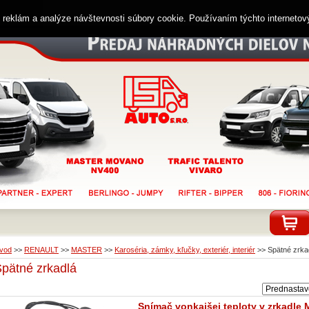
ií reklám a analýze návštevnosti súbory cookie. Používaním týchto interneto
vod
>>
RENAULT
>>
MASTER
>>
Karoséria, zámky, kľučky, exteriér, interiér
>>
Spätné zrka
pätné zrkadlá
Snímač vonkajšej teploty v zrkadle