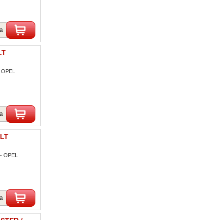
ka
LT
- OPEL
ka
ULT
 - OPEL
ka