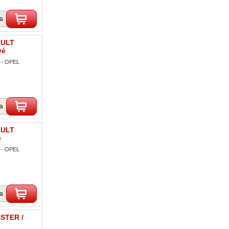
ka
AULT
vé
 - OPEL
ka
AULT
é
 - OPEL
ka
STER /