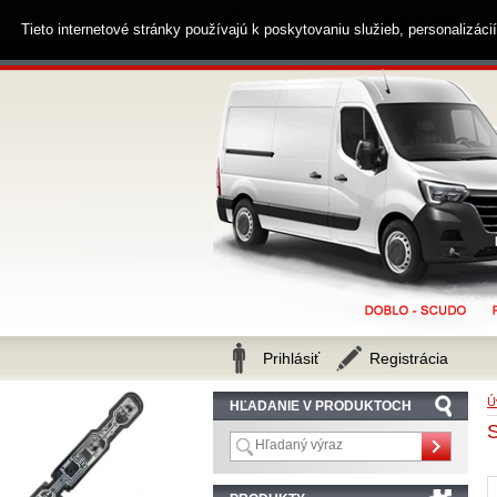
0914 238 482
Zákaznícka linka
Tieto internetové stránky používajú k poskytovaniu služieb, personalizác
Prihlásiť
Registrácia
Ú
HĽADANIE V PRODUKTOCH
S