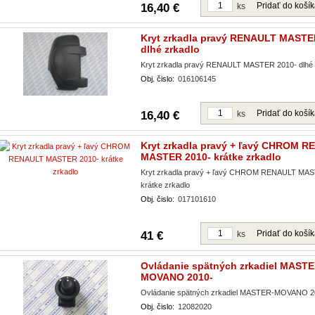
Pridať do koší
16,40 €
ks
Kryt zrkadla pravý RENAULT MASTE
dlhé zrkadlo
Kryt zrkadla pravý RENAULT MASTER 2010- dlhé 
Obj. čislo:
016106145
Pridať do koší
16,40 €
ks
Kryt zrkadla pravý + ľavý CHROM 
MASTER 2010- krátke zrkadlo
Kryt zrkadla pravý + ľavý CHROM RENAULT MA
krátke zrkadlo
Obj. čislo:
017101610
Pridať do koší
41 €
ks
Ovládanie spätných zrkadiel MASTE
MOVANO 2010-
Ovládanie spätných zrkadiel MASTER-MOVANO 2
Obj. čislo:
12082020