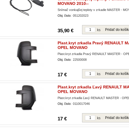
MOVANO 2010--
Snímač vonkajšej teploty v zrkadle MASTER - M
Obj. čislo:
051202023
Pridať do koší
35,90 €
ks
Plast.kryt zrkadla Pravý RENAULT 
OPEL MOVANO
Plast.kryt zrkadla Pravý RENAULT MASTER - 
Obj. čislo:
22500008
Pridať do koší
17 €
ks
Plast.kryt zrkadla Ľavý RENAULT M
OPEL MOVANO
Plast.kryt zrkadla Ľavý RENAULT MASTER - O
Obj. čislo:
0110017046
Pridať do koší
17 €
ks