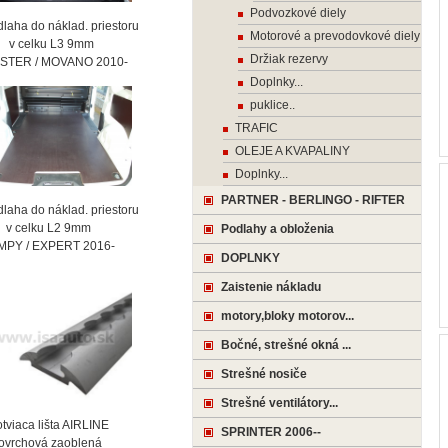
Podvozkové diely
laha do náklad. priestoru
Motorové a prevodovkové diely
celku L3 9mm
Držiak rezervy
STER / MOVANO 2010-
Doplnky...
puklice..
TRAFIC
OLEJE A KVAPALINY
Doplnky...
PARTNER - BERLINGO - RIFTER
laha do náklad. priestoru
celku L2 9mm
Podlahy a obloženia
MPY / EXPERT 2016-
DOPLNKY
Zaistenie nákladu
motory,bloky motorov...
Bočné, strešné okná ...
Strešné nosiče
Strešné ventilátory...
viaca lišta AIRLINE
SPRINTER 2006--
vrchová zaoblená