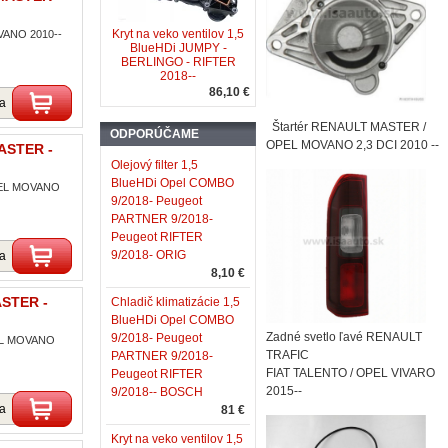
Kryt na veko ventilov 1,5
OVANO 2010--
BlueHDi JUMPY -
BERLINGO - RIFTER
2018--
86,10 €
ka
Štartér RENAULT MASTER /
ODPORÚČAME
OPEL MOVANO 2,3 DCI 2010 --
MASTER -
Olejový filter 1,5
BlueHDi Opel COMBO
OPEL MOVANO
9/2018- Peugeot
PARTNER 9/2018-
Peugeot RIFTER
9/2018- ORIG
ka
8,10 €
ASTER -
Chladič klimatizácie 1,5
BlueHDi Opel COMBO
Zadné svetlo ľavé RENAULT
9/2018- Peugeot
PEL MOVANO
TRAFIC
PARTNER 9/2018-
FIAT TALENTO / OPEL VIVARO
Peugeot RIFTER
2015--
9/2018-- BOSCH
ka
81 €
Kryt na veko ventilov 1,5