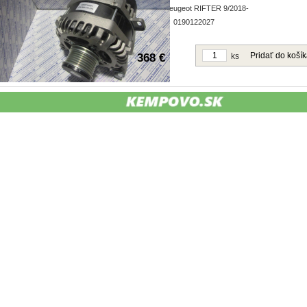
9/2018- Peugeot RIFTER 9/2018-
Obj. čislo:
0190122027
Pridať do koší
368 €
ks