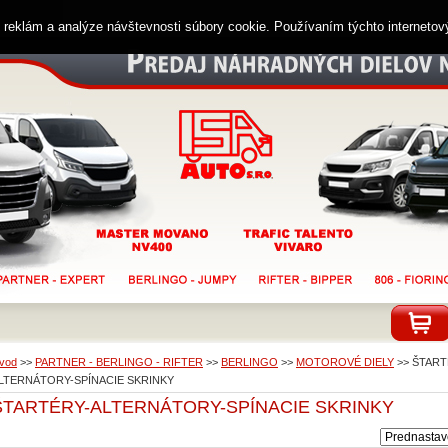
ií reklám a analýze návštevnosti súbory cookie. Používaním týchto interneto
vod
>>
PARTNER - BERLINGO - RIFTER
>>
BERLINGO
>>
MOTOROVÉ DIELY
>>
ŠTART
LTERNÁTORY-SPÍNACIE SKRINKY
ŠTARTÉRY-ALTERNÁTORY-SPÍNACIE SKRINKY