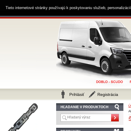
0914 238 482
Zákaznícka linka
Tieto internetové stránky používajú k poskytovaniu služieb, personalizác
Prihlásiť
Registrácia
Ú
HĽADANIE V PRODUKTOCH
A