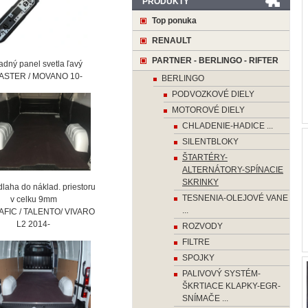
PRODUKTY
Top ponuka
RENAULT
PARTNER - BERLINGO - RIFTER
ný panel svetla ľavý
STER / MOVANO 10-
BERLINGO
PODVOZKOVÉ DIELY
MOTOROVÉ DIELY
CHLADENIE-HADICE ...
SILENTBLOKY
ŠTARTÉRY-
ALTERNÁTORY-SPÍNACIE
SKRINKY
laha do náklad. priestoru
TESNENIA-OLEJOVÉ VANE
 celku 9mm
...
AFIC / TALENTO/ VIVARO
2 2014-
ROZVODY
FILTRE
SPOJKY
PALIVOVÝ SYSTÉM-
ŠKRTIACE KLAPKY-EGR-
SNÍMAČE ...