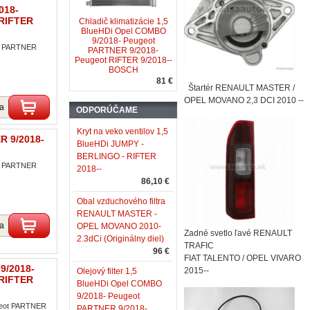
018-
 RIFTER
Chladič klimatizácie 1,5
BlueHDi Opel COMBO
9/2018- Peugeot
ot PARTNER
PARTNER 9/2018-
Peugeot RIFTER 9/2018--
BOSCH
81 €
Štartér RENAULT MASTER /
OPEL MOVANO 2,3 DCI 2010 --
ka
ODPORÚČAME
Kryt na veko ventilov 1,5
R 9/2018-
BlueHDi JUMPY -
BERLINGO - RIFTER
ot PARTNER
2018--
86,10 €
Obal vzduchového filtra
RENAULT MASTER -
ka
OPEL MOVANO 2010-
Zadné svetlo ľavé RENAULT
2.3dCi (Originálny diel)
TRAFIC
96 €
FIAT TALENTO / OPEL VIVARO
9/2018-
2015--
Olejový filter 1,5
 RIFTER
BlueHDi Opel COMBO
9/2018- Peugeot
ugeot PARTNER
PARTNER 9/2018-