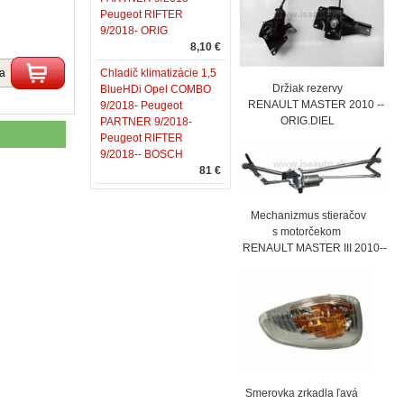
Peugeot RIFTER
9/2018- ORIG
8,10 €
ka
Chladič klimatizácie 1,5
Držiak rezervy
BlueHDi Opel COMBO
RENAULT MASTER 2010 --
9/2018- Peugeot
ORIG.DIEL
PARTNER 9/2018-
Peugeot RIFTER
9/2018-- BOSCH
81 €
Mechanizmus stieračov
s motorčekom
RENAULT MASTER III 2010--
Smerovka zrkadla ľavá