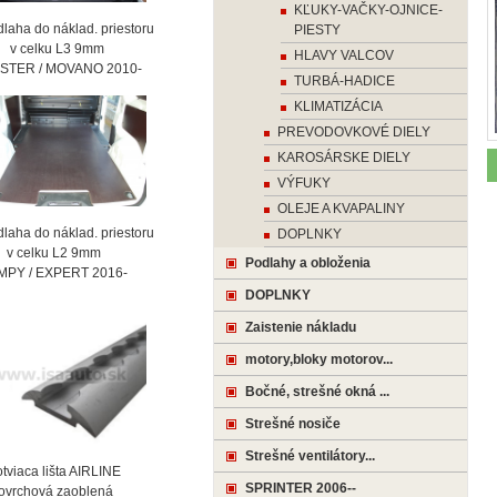
KĽUKY-VAČKY-OJNICE-
laha do náklad. priestoru
PIESTY
celku L3 9mm
HLAVY VALCOV
STER / MOVANO 2010-
TURBÁ-HADICE
KLIMATIZÁCIA
PREVODOVKOVÉ DIELY
KAROSÁRSKE DIELY
VÝFUKY
OLEJE A KVAPALINY
laha do náklad. priestoru
DOPLNKY
celku L2 9mm
Podlahy a obloženia
MPY / EXPERT 2016-
DOPLNKY
Zaistenie nákladu
motory,bloky motorov...
Bočné, strešné okná ...
Strešné nosiče
Strešné ventilátory...
viaca lišta AIRLINE
SPRINTER 2006--
vrchová zaoblená