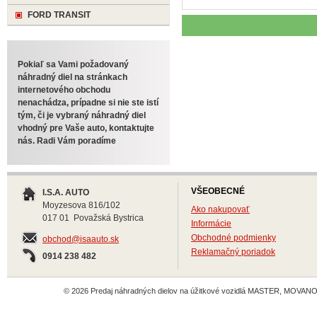
FORD TRANSIT
Pokiaľ sa Vami požadovaný
náhradný diel na stránkach
internetového obchodu
nenachádza, prípadne si nie ste istí
tým, či je vybraný náhradný diel
vhodný pre Vaše auto, kontaktujte
nás. Radi Vám poradíme
VŠEOBECNÉ
I.S.A. AUTO
Moyzesova 816/102
Ako nakupovať
017 01 Považská Bystrica
Informácie
Obchodné podmienky
obchod@isaauto.sk
Reklamačný poriadok
0914 238 482
© 2026 Predaj náhradných dielov na úžitkové vozidlá MASTER, MOVANO