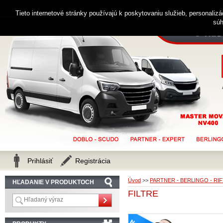
0914 238 482
Zákaznícka linka
Tieto internetové stránky používajú k poskytovaniu služieb, personaliz
súh
Prihlásiť
Registrácia
Úvod
>>
PARTNER - BERLINGO - RI
HĽADANIE V PRODUKTOCH
FILTRE