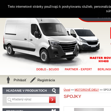
0914 238 482
Zákaznícka linka
Tieto internetové stránky používajú k poskytovaniu služieb, personaliz
súh
Prihlásiť
Registrácia
Úvod
>>
MOTOROVÉ DIELY
>>
SPOJ
HĽADANIE V PRODUKTOCH
SPOJKY