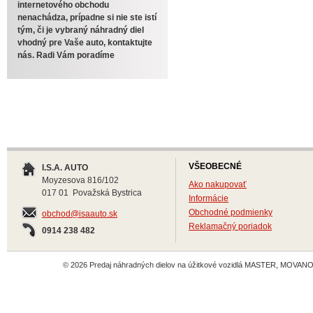
internetového obchodu
nenachádza, prípadne si nie ste istí
tým, či je vybraný náhradný diel
vhodný pre Vaše auto, kontaktujte
nás. Radi Vám poradíme
VŠEOBECNÉ
I.S.A. AUTO
Moyzesova 816/102
Ako nakupovať
017 01 Považská Bystrica
Informácie
Obchodné podmienky
obchod@isaauto.sk
Reklamačný poriadok
0914 238 482
© 2026 Predaj náhradných dielov na úžitkové vozidlá MASTER, MOVANO