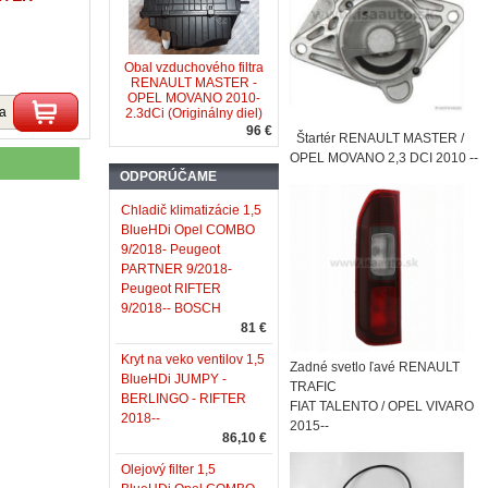
Obal vzduchového filtra
RENAULT MASTER -
OPEL MOVANO 2010-
ka
2.3dCi (Originálny diel)
96 €
Štartér RENAULT MASTER /
OPEL MOVANO 2,3 DCI 2010 --
ODPORÚČAME
Chladič klimatizácie 1,5
BlueHDi Opel COMBO
9/2018- Peugeot
PARTNER 9/2018-
Peugeot RIFTER
9/2018-- BOSCH
81 €
Kryt na veko ventilov 1,5
Zadné svetlo ľavé RENAULT
BlueHDi JUMPY -
TRAFIC
BERLINGO - RIFTER
FIAT TALENTO / OPEL VIVARO
2018--
2015--
86,10 €
Olejový filter 1,5