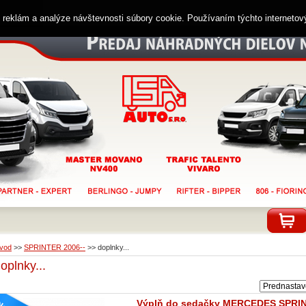
ií reklám a analýze návštevnosti súbory cookie. Používaním týchto interneto
vod
>>
SPRINTER 2006--
>>
doplnky...
oplnky...
Výplň do sedačky MERCEDES SPRI