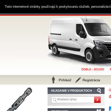
0914 238 482
Zákaznícka linka
Tieto internetové stránky používajú k poskytovaniu služieb, personalizác
Prihlásiť
Registrácia
Ú
HĽADANIE V PRODUKTOCH
d