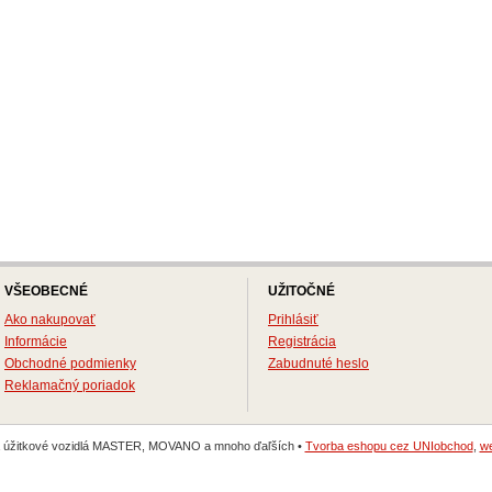
VŠEOBECNÉ
UŽITOČNÉ
Ako nakupovať
Prihlásiť
Informácie
Registrácia
Obchodné podmienky
Zabudnuté heslo
Reklamačný poriadok
na úžitkové vozidlá MASTER, MOVANO a mnoho ďaľších •
Tvorba eshopu cez UNIobchod
,
we