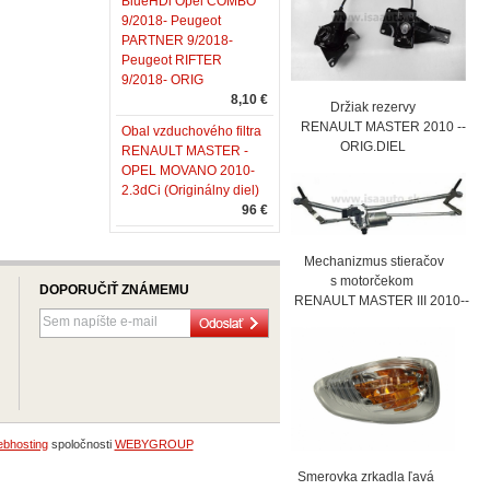
BlueHDi Opel COMBO
9/2018- Peugeot
PARTNER 9/2018-
Peugeot RIFTER
9/2018- ORIG
8,10 €
Držiak rezervy
RENAULT MASTER 2010 --
Obal vzduchového filtra
ORIG.DIEL
RENAULT MASTER -
OPEL MOVANO 2010-
2.3dCi (Originálny diel)
96 €
Mechanizmus stieračov
s motorčekom
DOPORUČIŤ ZNÁMEMU
RENAULT MASTER III 2010--
bhosting
spoločnosti
WEBYGROUP
Smerovka zrkadla ľavá