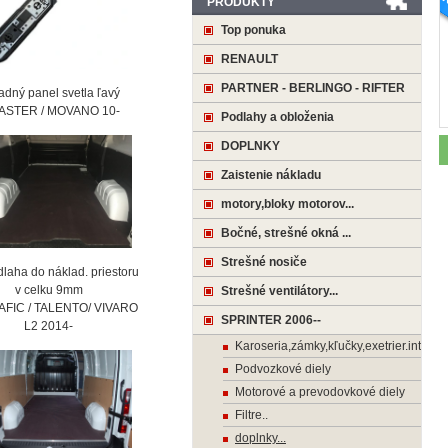
PRODUKTY
Top ponuka
RENAULT
PARTNER - BERLINGO - RIFTER
ný panel svetla ľavý
STER / MOVANO 10-
Podlahy a obloženia
DOPLNKY
Zaistenie nákladu
motory,bloky motorov...
Bočné, strešné okná ...
Strešné nosiče
laha do náklad. priestoru
 celku 9mm
Strešné ventilátory...
AFIC / TALENTO/ VIVARO
SPRINTER 2006--
2 2014-
Karoseria,zámky,kľučky,exetrier.interier
Podvozkové diely
Motorové a prevodovkové diely
Filtre..
doplnky...