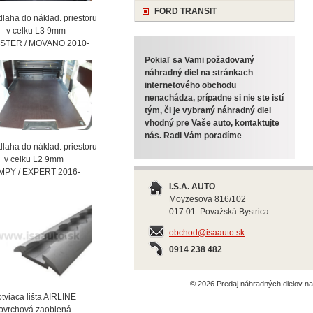
FORD TRANSIT
laha do náklad. priestoru
celku L3 9mm
STER / MOVANO 2010-
Pokiaľ sa Vami požadovaný
náhradný diel na stránkach
internetového obchodu
nenachádza, prípadne si nie ste istí
tým, či je vybraný náhradný diel
vhodný pre Vaše auto, kontaktujte
nás. Radi Vám poradíme
laha do náklad. priestoru
celku L2 9mm
MPY / EXPERT 2016-
I.S.A. AUTO
Moyzesova 816/102
017 01 Považská Bystrica
obchod@isaauto.sk
0914 238 482
© 2026 Predaj náhradných dielov 
viaca lišta AIRLINE
vrchová zaoblená