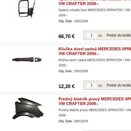
VW CRAFTER 2006--
Spätné zrkadlo ľavé MERCEDES SPRINTER / V
2006--
Obj. čislo:
19012036
Pridať do koší
66,70 €
ks
Kľučka dverí zadná MERCEDES SPR
VW CRAFTER 2006--
Kľučka dverí zadná MERCEDES SPRINTER / V
2006--
Obj. čislo:
19012038
Pridať do koší
12,20 €
ks
Predný blatník pravý MERCEDES SP
VW CRAFTER 2006--
Predný blatník pravý MERCEDES SPRINTER / 
2006--
Obj. čislo:
20012024