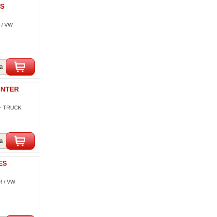
ES
 / VW
ka
INTER
-- TRUCK
ka
ES
R / VW