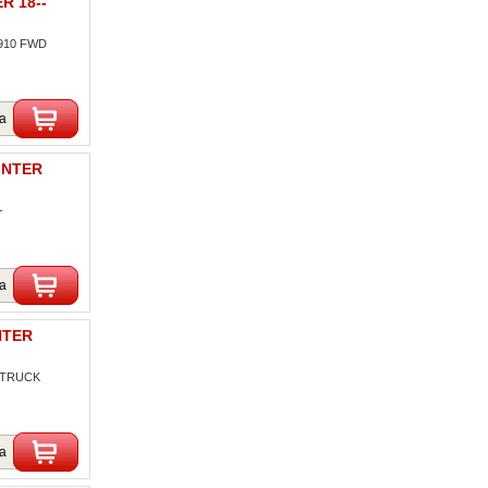
R 18--
/910 FWD
ka
INTER
-
ka
NTER
- TRUCK
ka