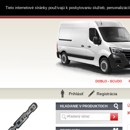
0914 238 482
Zákaznícka linka
Tieto internetové stránky používajú k poskytovaniu služieb, personalizác
Prihlásiť
Registrácia
Ú
HĽADANIE V PRODUKTOCH
K