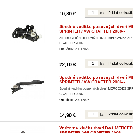
Pridať do koší
10,80 €
ks
Stredné vodítko posuvných dverí 
SPRINTER / VW CRAFTER 2006--
Stredné vodítko posuvných dverí MERCEDES SP
CRAFTER 2006--
Obj. čislo:
20012022
Pridať do koší
22,10 €
ks
Spodné vodítko posuvných dverí 
SPRINTER / VW CRAFTER 2006--
Spodné vodítko posuvných dverí MERCEDES SP
CRAFTER 2006--
Obj. čislo:
20012023
Pridať do koší
14,90 €
ks
Vnútorná klučka dverí ľavá MERCE
SPRINTER /VW CRAFTER 2006--