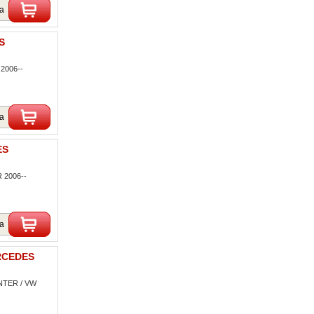
ka
S
2006--
ka
ES
 2006--
ka
ERCEDES
INTER / VW