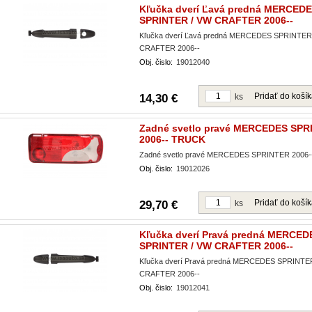
Kľučka dverí Ľavá predná MERCED
SPRINTER / VW CRAFTER 2006--
Kľučka dverí Ľavá predná MERCEDES SPRINTER
CRAFTER 2006--
Obj. čislo:
19012040
Pridať do koší
14,30 €
ks
Zadné svetlo pravé MERCEDES SPR
2006-- TRUCK
Zadné svetlo pravé MERCEDES SPRINTER 2006
Obj. čislo:
19012026
Pridať do koší
29,70 €
ks
Kľučka dverí Pravá predná MERCED
SPRINTER / VW CRAFTER 2006--
Kľučka dverí Pravá predná MERCEDES SPRINTE
CRAFTER 2006--
Obj. čislo:
19012041