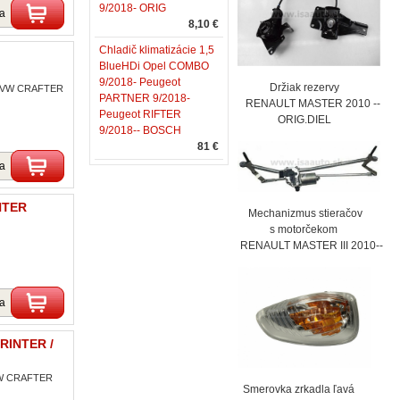
9/2018- ORIG
ka
8,10 €
Chladič klimatizácie 1,5
BlueHDi Opel COMBO
9/2018- Peugeot
Držiak rezervy
/ VW CRAFTER
PARTNER 9/2018-
RENAULT MASTER 2010 --
Peugeot RIFTER
ORIG.DIEL
9/2018-- BOSCH
81 €
ka
NTER
Mechanizmus stieračov
s motorčekom
RENAULT MASTER III 2010--
ka
RINTER /
VW CRAFTER
Smerovka zrkadla ľavá