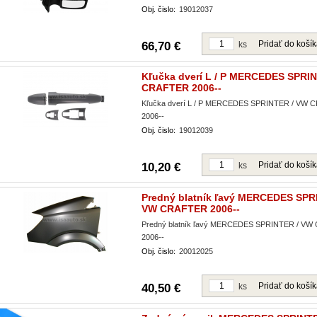
Obj. čislo:
19012037
Pridať do koší
66,70 €
ks
Kľučka dverí L / P MERCEDES SPRI
CRAFTER 2006--
Kľučka dverí L / P MERCEDES SPRINTER / VW
2006--
Obj. čislo:
19012039
Pridať do koší
10,20 €
ks
Predný blatník ľavý MERCEDES SPR
VW CRAFTER 2006--
Predný blatník ľavý MERCEDES SPRINTER / V
2006--
Obj. čislo:
20012025
Pridať do koší
40,50 €
ks