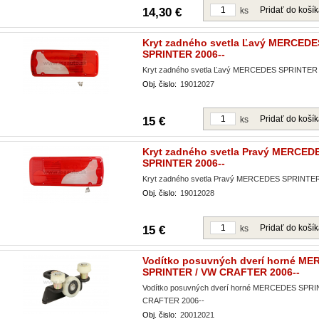
Pridať do koší
14,30 €
ks
Kryt zadného svetla Ľavý MERCEDE
SPRINTER 2006--
Kryt zadného svetla Ľavý MERCEDES SPRINTER 
Obj. čislo:
19012027
Pridať do koší
15 €
ks
Kryt zadného svetla Pravý MERCED
SPRINTER 2006--
Kryt zadného svetla Pravý MERCEDES SPRINTER
Obj. čislo:
19012028
Pridať do koší
15 €
ks
Vodítko posuvných dverí horné M
SPRINTER / VW CRAFTER 2006--
Vodítko posuvných dverí horné MERCEDES SPR
CRAFTER 2006--
Obj. čislo:
20012021