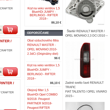
Kryt na veko ventilov 1,5
W CRAFTER
BlueHDi JUMPY -
BERLINGO - RIFTER
2018--
86,10 €
ka
Štartér RENAULT MASTER /
ODPORÚČAME
OPEL MOVANO 2,3 DCI 2010 --
Obal vzduchového filtra
INTER /
RENAULT MASTER -
OPEL MOVANO 2010-
W CRAFTER
2.3dCi (Originálny diel)
96 €
Kryt na veko ventilov 1,5
BlueHDi JUMPY -
ka
BERLINGO - RIFTER
2018--
RINTER /
Zadné svetlo ľavé RENAULT
86,10 €
TRAFIC
Olejový filter 1,5
FIAT TALENTO / OPEL VIVARO
VW CRAFTER
BlueHDi Opel COMBO
2015--
9/2018- Peugeot
PARTNER 9/2018-
Peugeot RIFTER