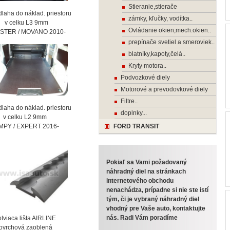
Stieranie,stierače
laha do náklad. priestoru
zámky, kľučky, vodítka..
celku L3 9mm
Ovládanie okien,mech.okien..
STER / MOVANO 2010-
prepínače svetiel a smeroviek..
blatníky,kapoty,čelá..
Kryty motora..
Podvozkové diely
Motorové a prevodovkové diely
Filtre..
laha do náklad. priestoru
doplnky...
celku L2 9mm
MPY / EXPERT 2016-
FORD TRANSIT
Pokiaľ sa Vami požadovaný
náhradný diel na stránkach
internetového obchodu
nenachádza, prípadne si nie ste istí
tým, či je vybraný náhradný diel
vhodný pre Vaše auto, kontaktujte
nás. Radi Vám poradíme
viaca lišta AIRLINE
vrchová zaoblená