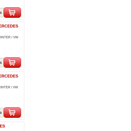
ka
MERCEDES
RINTER / VW
ka
MERCEDES
RINTER / VW
ka
DES