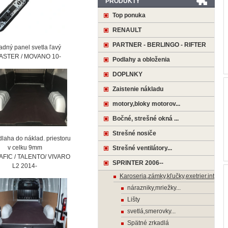
PRODUKTY
Top ponuka
RENAULT
PARTNER - BERLINGO - RIFTER
ný panel svetla ľavý
STER / MOVANO 10-
Podlahy a obloženia
DOPLNKY
Zaistenie nákladu
motory,bloky motorov...
Bočné, strešné okná ...
Strešné nosiče
laha do náklad. priestoru
 celku 9mm
Strešné ventilátory...
AFIC / TALENTO/ VIVARO
SPRINTER 2006--
2 2014-
Karoseria,zámky,kľučky,exetrier.interier
nárazniky,mriežky...
Lišty
svetlá,smerovky...
Spätné zrkadlá