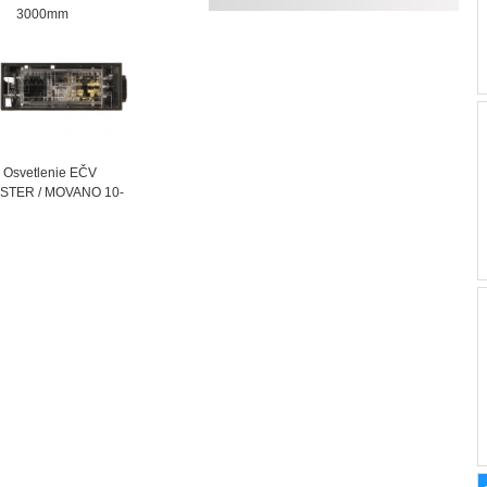
000mm
vetlenie EČV
STER / MOVANO 10-