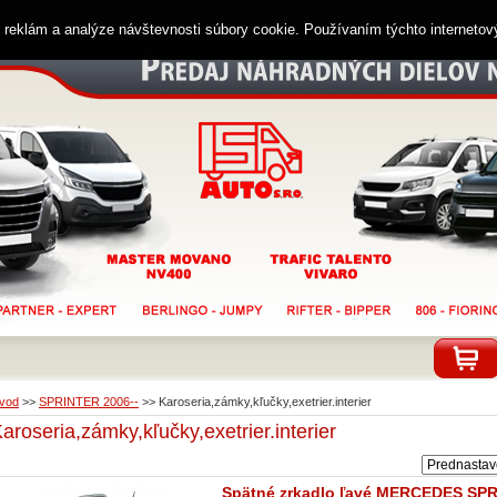
ií reklám a analýze návštevnosti súbory cookie. Používaním týchto interneto
vod
>>
SPRINTER 2006--
>>
Karoseria,zámky,kľučky,exetrier.interier
aroseria,zámky,kľučky,exetrier.interier
Spätné zrkadlo ľavé MERCEDES SPR