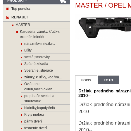
PRODUKTY
MASTER / OPEL 
Top ponuka
RENAULT
MASTER
Karoséria, zámky, kľučky,
exteriér, interiér
nárazniky,mriežky...
Lišty
svetlá,smerovky...
Spätné zrkadlá
Stieranie, stierače
zámky, kľučky, vodítka...
POPIS
FOTO
Ovládanie
okien,mech.okien...
Držiak predného nára
2010--
prepínače svetiel a
smeroviek
Držiak predného nára
blatníky,kapoty,čelá...
2010--
Kryty motora
pánty dverí
Držiak predného nára
tesnenie dverí...
2010--