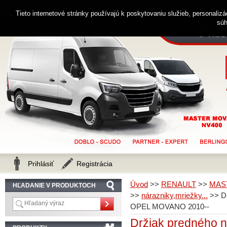
0914 238 482
Zákaznícka linka
Tieto internetové stránky používajú k poskytovaniu služieb, personaliz
súh
Prihlásiť
Registrácia
Úvod
>>
RENAULT
>>
MAS
HĽADANIE V PRODUKTOCH
>>
nárazniky,mriežky...
>>
D
OPEL MOVANO 2010--
Držiak predného 