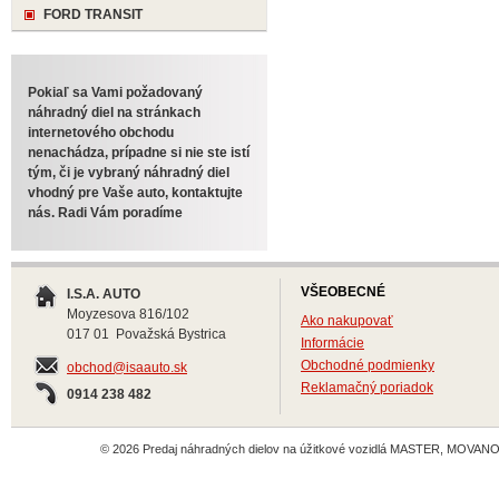
FORD TRANSIT
Pokiaľ sa Vami požadovaný
náhradný diel na stránkach
internetového obchodu
nenachádza, prípadne si nie ste istí
tým, či je vybraný náhradný diel
vhodný pre Vaše auto, kontaktujte
nás. Radi Vám poradíme
VŠEOBECNÉ
I.S.A. AUTO
Moyzesova 816/102
Ako nakupovať
017 01 Považská Bystrica
Informácie
Obchodné podmienky
obchod@isaauto.sk
Reklamačný poriadok
0914 238 482
© 2026 Predaj náhradných dielov na úžitkové vozidlá MASTER, MOVANO