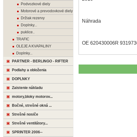
Podvozkové diely
Motorové a prevodovkové diely
Držiak rezervy
Náhrada
Doplnky...
puklice..
TRAFIC
OE 620430006R 931973
OLEJE A KVAPALINY
Doplnky...
PARTNER - BERLINGO - RIFTER
Podlahy a obloženia
DOPLNKY
Zaistenie nákladu
motory,bloky motorov...
Bočné, strešné okná ...
Strešné nosiče
Strešné ventilátory...
SPRINTER 2006--