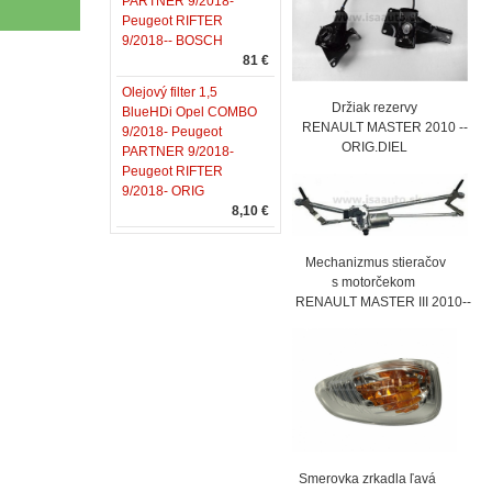
PARTNER 9/2018-
Peugeot RIFTER
9/2018-- BOSCH
81 €
Olejový filter 1,5
Držiak rezervy
BlueHDi Opel COMBO
RENAULT MASTER 2010 --
9/2018- Peugeot
ORIG.DIEL
PARTNER 9/2018-
Peugeot RIFTER
9/2018- ORIG
8,10 €
Mechanizmus stieračov
s motorčekom
RENAULT MASTER III 2010--
Smerovka zrkadla ľavá