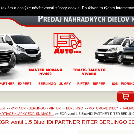
ií reklám a analýze návštevnosti súbory cookie. Používaním týchto interneto
vod
>>
PARTNER - BERLINGO - RIFTER
>>
BERLINGO
>>
MOTOROVÉ DIELY
>>
PALIV
KRTIACE KLAPKY-EGR-SNÍMAČE ...
>>
EGR ventil 1,5 BlueHDi PARTNER RITER BERLIN
EGR ventil 1,5 BlueHDi PARTNER RITER BERLINGO 20