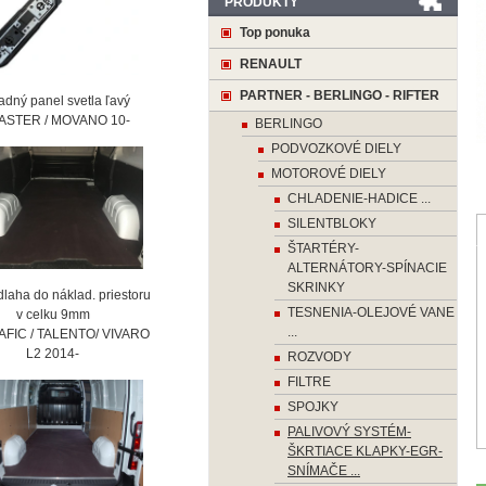
PRODUKTY
Top ponuka
RENAULT
PARTNER - BERLINGO - RIFTER
ný panel svetla ľavý
STER / MOVANO 10-
BERLINGO
PODVOZKOVÉ DIELY
MOTOROVÉ DIELY
CHLADENIE-HADICE ...
SILENTBLOKY
ŠTARTÉRY-
ALTERNÁTORY-SPÍNACIE
SKRINKY
laha do náklad. priestoru
TESNENIA-OLEJOVÉ VANE
 celku 9mm
...
AFIC / TALENTO/ VIVARO
2 2014-
ROZVODY
FILTRE
SPOJKY
PALIVOVÝ SYSTÉM-
ŠKRTIACE KLAPKY-EGR-
SNÍMAČE ...