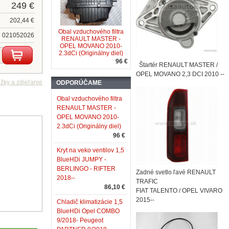
249 €
202,44 €
Obal vzduchového filtra
021052026
RENAULT MASTER -
OPEL MOVANO 2010-
2.3dCi (Originálny diel)
96 €
Štartér RENAULT MASTER /
OPEL MOVANO 2,3 DCI 2010 --
ODPORÚČAME
Obal vzduchového filtra
RENAULT MASTER -
OPEL MOVANO 2010-
2.3dCi (Originálny diel)
96 €
Kryt na veko ventilov 1,5
BlueHDi JUMPY -
BERLINGO - RIFTER
Zadné svetlo ľavé RENAULT
2018--
TRAFIC
86,10 €
FIAT TALENTO / OPEL VIVARO
2015--
Chladič klimatizácie 1,5
BlueHDi Opel COMBO
9/2018- Peugeot