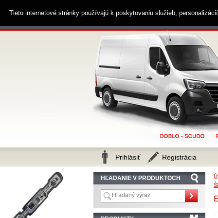
0914 238 482
Zákaznícka linka
Tieto internetové stránky používajú k poskytovaniu služieb, personalizác
Prihlásiť
Registrácia
Ú
HĽADANIE V PRODUKTOCH
Š