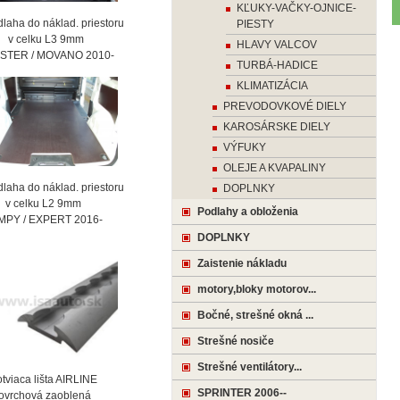
KĽUKY-VAČKY-OJNICE-
laha do náklad. priestoru
PIESTY
celku L3 9mm
HLAVY VALCOV
STER / MOVANO 2010-
TURBÁ-HADICE
KLIMATIZÁCIA
PREVODOVKOVÉ DIELY
KAROSÁRSKE DIELY
VÝFUKY
OLEJE A KVAPALINY
laha do náklad. priestoru
DOPLNKY
celku L2 9mm
Podlahy a obloženia
MPY / EXPERT 2016-
DOPLNKY
Zaistenie nákladu
motory,bloky motorov...
Bočné, strešné okná ...
Strešné nosiče
Strešné ventilátory...
viaca lišta AIRLINE
SPRINTER 2006--
vrchová zaoblená