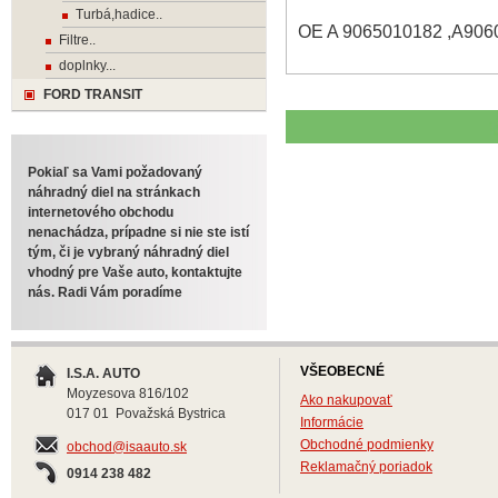
Turbá,hadice..
OE A 9065010182 ,A906
Filtre..
doplnky...
FORD TRANSIT
Pokiaľ sa Vami požadovaný
náhradný diel na stránkach
internetového obchodu
nenachádza, prípadne si nie ste istí
tým, či je vybraný náhradný diel
vhodný pre Vaše auto, kontaktujte
nás. Radi Vám poradíme
VŠEOBECNÉ
I.S.A. AUTO
Moyzesova 816/102
Ako nakupovať
017 01 Považská Bystrica
Informácie
Obchodné podmienky
obchod@isaauto.sk
Reklamačný poriadok
0914 238 482