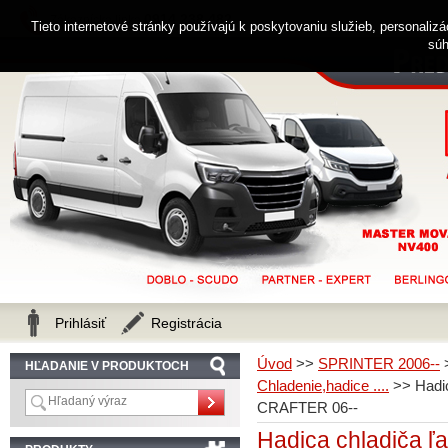
0914 238 482
Zákaznícka linka
Tieto internetové stránky používajú k poskytovaniu služieb, personaliz
súh
Prihlásiť
Registrácia
Úvod
>>
SPRINTER 2006--
HĽADANIE V PRODUKTOCH
Chladenie,hadice ....
>>
Hadi
CRAFTER 06--
Hadica chladiča