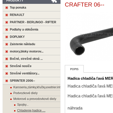
PRODUKTY
CRAFTER 06--
Top ponuka
RENAULT
PARTNER - BERLINGO - RIFTER
Podlahy a obloženia
DOPLNKY
Zaistenie nákladu
motory,bloky motorov...
Bočné, strešné okná ...
Strešné nosiče
POPIS
Strešné ventilátory...
Hadica chladiča ľavá M
SPRINTER 2006--
Hadica chladiča ľavá
Karoseria,zámky,kľučky,exetrier.interier
Podvozkové diely
Hadica chladiča ľavá
Motorové a prevodovkové diely
Spojky...
náhrada
Chladenie,hadice ....