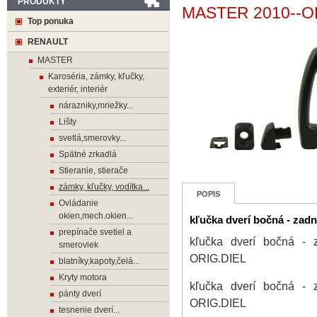
PRODUKTY
MASTER 2010--O
Top ponuka
RENAULT
MASTER
Karoséria, zámky, kľučky,
exteriér, interiér
nárazniky,mriežky...
Lišty
svetlá,smerovky...
Spätné zrkadlá
Stieranie, stierače
zámky, kľučky, vodítka...
POPIS
Ovládanie
okien,mech.okien...
kľučka dverí bočná - za
prepínače svetiel a
kľučka dverí bočná 
smeroviek
ORIG.DIEL
blatníky,kapoty,čelá...
Kryty motora
kľučka dverí bočná 
pánty dverí
ORIG.DIEL
tesnenie dverí...