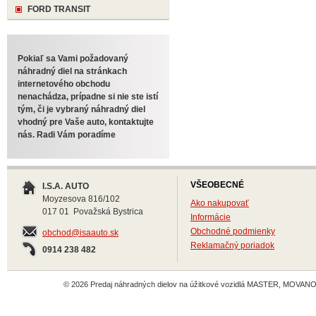
FORD TRANSIT
Pokiaľ sa Vami požadovaný
náhradný diel na stránkach
internetového obchodu
nenachádza, prípadne si nie ste istí
tým, či je vybraný náhradný diel
vhodný pre Vaše auto, kontaktujte
nás. Radi Vám poradíme
VŠEOBECNÉ
I.S.A. AUTO
Moyzesova 816/102
Ako nakupovať
017 01 Považská Bystrica
Informácie
Obchodné podmienky
obchod@isaauto.sk
Reklamačný poriadok
0914 238 482
© 2026 Predaj náhradných dielov na úžitkové vozidlá MASTER, MOVANO