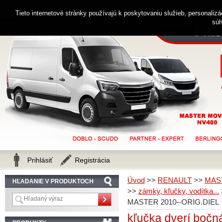
0914 238 482
Zákaznícka linka
Tieto internetové stránky používajú k poskytovaniu služieb, personaliz
súh
Prihlásiť
Registrácia
Úvod
>>
RENAULT
>>
MAS
HĽADANIE V PRODUKTOCH
>>
zámky, kľučky, vodítka...
MASTER 2010--ORIG.DIEL
kľučka dverí boč