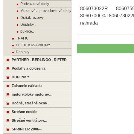
Podvozkové diely
806073022R 806075
Motorové a prevodovkové diely
8060700Q0J 806073022
Držiak rezervy
náhrada
Doplnky...
puklice..
TRAFIC
OLEJE A KVAPALINY
Doplnky...
PARTNER - BERLINGO - RIFTER
Podlahy a obloženia
DOPLNKY
Zaistenie nákladu
motory,bloky motorov...
Bočné, strešné okná ...
Strešné nosiče
Strešné ventilátory...
SPRINTER 2006--