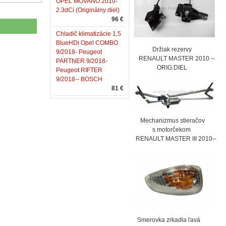
OPEL MOVANO 2010-
2.3dCi (Originálny diel)
96 €
Chladič klimatizácie 1,5
BlueHDi Opel COMBO
Držiak rezervy
9/2018- Peugeot
RENAULT MASTER 2010 --
PARTNER 9/2018-
ORIG.DIEL
Peugeot RIFTER
9/2018-- BOSCH
81 €
Mechanizmus stieračov
s motorčekom
RENAULT MASTER III 2010--
Smerovka zrkadla ľavá