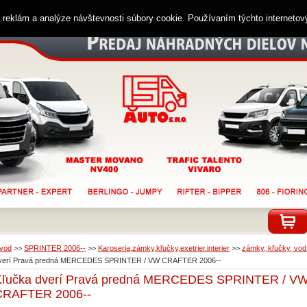
ií reklám a analýze návštevnosti súbory cookie. Používaním týchto interneto
vod
>>
SPRINTER 2006--
>>
Karoseria,zámky,kľučky,exetrier.interier
>>
zámky, kľučky, vodí
verí Pravá predná MERCEDES SPRINTER / VW CRAFTER 2006--
Kľučka dverí Pravá predná MERCEDES SPRINTER / V
CRAFTER 2006--