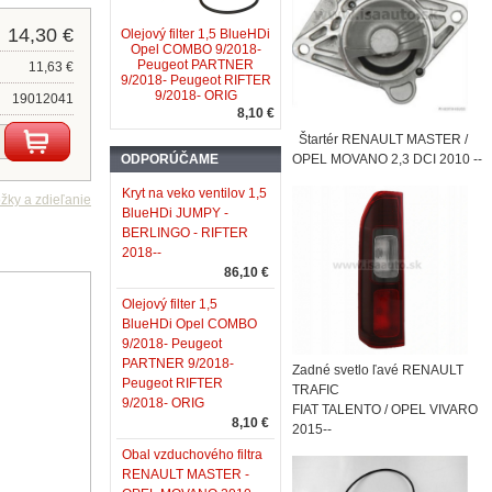
14,30 €
Olejový filter 1,5 BlueHDi
Opel COMBO 9/2018-
Peugeot PARTNER
11,63 €
9/2018- Peugeot RIFTER
9/2018- ORIG
19012041
8,10 €
Štartér RENAULT MASTER /
ODPORÚČAME
OPEL MOVANO 2,3 DCI 2010 --
Kryt na veko ventilov 1,5
BlueHDi JUMPY -
BERLINGO - RIFTER
2018--
86,10 €
Olejový filter 1,5
BlueHDi Opel COMBO
9/2018- Peugeot
PARTNER 9/2018-
Zadné svetlo ľavé RENAULT
Peugeot RIFTER
TRAFIC
9/2018- ORIG
FIAT TALENTO / OPEL VIVARO
8,10 €
2015--
Obal vzduchového filtra
RENAULT MASTER -