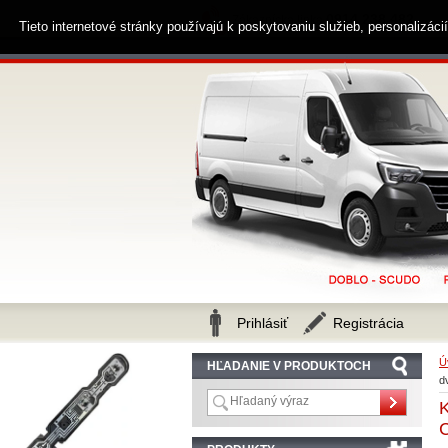
0914 238 482
Zákaznícka linka
Tieto internetové stránky používajú k poskytovaniu služieb, personalizác
Prihlásiť
Registrácia
Ú
HĽADANIE V PRODUKTOCH
d