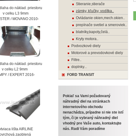
Stieranie,stierače
laha do náklad. priestoru
zámky, kľučky, vodítka..
celku L3 9mm
Ovládanie okien,mech.okien..
STER / MOVANO 2010-
prepínače svetiel a smeroviek..
blatníky,kapoty,čelá..
Kryty motora..
Podvozkové diely
Motorové a prevodovkové diely
Filtre..
laha do náklad. priestoru
doplnky...
celku L2 9mm
MPY / EXPERT 2016-
FORD TRANSIT
Pokiaľ sa Vami požadovaný
náhradný diel na stránkach
internetového obchodu
nenachádza, prípadne si nie ste istí
tým, či je vybraný náhradný diel
vhodný pre Vaše auto, kontaktujte
nás. Radi Vám poradíme
viaca lišta AIRLINE
vrchová zaoblená