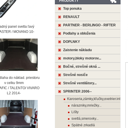
PRODUKTY
Top ponuka
RENAULT
PARTNER - BERLINGO - RIFTER
ný panel svetla ľavý
STER / MOVANO 10-
Podlahy a obloženia
DOPLNKY
Zaistenie nákladu
motory,bloky motorov...
Bočné, strešné okná ...
Strešné nosiče
laha do náklad. priestoru
 celku 9mm
Strešné ventilátory...
AFIC / TALENTO/ VIVARO
SPRINTER 2006--
2 2014-
Karoseria,zámky,kľučky,exetrier.interier
nárazniky,mriežky...
Lišty
svetlá,smerovky...
Spätné zrkadlá