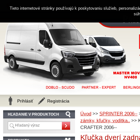
0914 238 482
Zákaznícka linka
Tieto internetové stránky používajú k poskytovaniu služieb, personaliz
súh
Prihlásiť
Registrácia
Úvod
>>
SPRINTER 2006--
HĽADANIE V PRODUKTOCH
zámky, kľučky, vodítka..
>>
CRAFTER 2006--
Kľučka dverí za