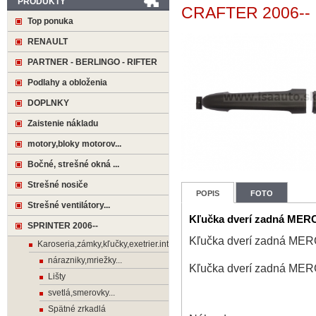
PRODUKTY
CRAFTER 2006--
Top ponuka
RENAULT
PARTNER - BERLINGO - RIFTER
Podlahy a obloženia
DOPLNKY
Zaistenie nákladu
motory,bloky motorov...
Bočné, strešné okná ...
Strešné nosiče
POPIS
FOTO
Strešné ventilátory...
Kľučka dverí zadná ME
SPRINTER 2006--
Kľučka dverí zadná M
Karoseria,zámky,kľučky,exetrier.interier
nárazniky,mriežky...
Kľučka dverí zadná M
Lišty
svetlá,smerovky...
Spätné zrkadlá