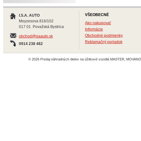
VŠEOBECNÉ
I.S.A. AUTO
Moyzesova 816/102
Ako nakupovať
017 01 Považská Bystrica
Informácie
Obchodné podmienky
obchod@isaauto.sk
Reklamačný poriadok
0914 238 482
© 2026 Predaj náhradných dielov na úžitkové vozidlá MASTER, MOVANO