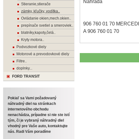
Náhrada
Stieranie,stierače
zámky, kľučky, vodítka..
Ovládanie okien,mech.okien..
906 760 01 70 MERCE
prepínače svetiel a smeroviek..
A 906 760 01 70
blatníky,kapoty,čelá..
Kryty motora..
Podvozkové diely
Motorové a prevodovkové diely
Filtre..
doplnky...
FORD TRANSIT
Pokiaľ sa Vami požadovaný
náhradný diel na stránkach
internetového obchodu
nenachádza, prípadne si nie ste istí
tým, či je vybraný náhradný diel
vhodný pre Vaše auto, kontaktujte
nás. Radi Vám poradíme