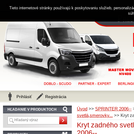
0914 238 482
Zákaznícka linka
Tieto internetové stránky používajú k poskytovaniu služieb, personaliz
súh
Prihlásiť
Registrácia
Úvod
>>
SPRINTER 2006--
HĽADANIE V PRODUKTOCH
svetlá,smerovky...
>>
Kryt 
Kryt zadného sv
2006--