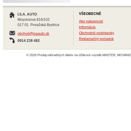
VŠEOBECNÉ
I.S.A. AUTO
Moyzesova 816/102
Ako nakupovať
017 01 Považská Bystrica
Informácie
Obchodné podmienky
obchod@isaauto.sk
Reklamačný poriadok
0914 238 482
© 2026 Predaj náhradných dielov na úžitkové vozidlá MASTER, MOVANO