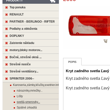
PRODUKTY
Top ponuka
RENAULT
PARTNER - BERLINGO - RIFTER
Podlahy a obloženia
DOPLNKY
Zaistenie nákladu
motory,bloky motorov...
Bočné, strešné okná ...
POPIS
Strešné nosiče
Kryt zadného svetla Ľa
Strešné ventilátory...
Kryt zadného svetla Ľ
SPRINTER 2006--
Karoseria,zámky,kľučky,exetrier.interier
Kryt zadného svetla Ľ
nárazniky,mriežky...
Lišty
svetlá,smerovky...
Spätné zrkadlá