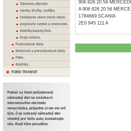
906 826 20 56 MERCE
Stieranie,stierače
A 906 826 20 56 MERC
zámky, kľučky, vodítka..
1784669 SCANIA
Ovládanie okien,mech.okien..
2E0 945 111 A
prepínače svetiel a smeroviek..
blatníky,kapoty,čelá..
Kryty motora..
Podvozkové diely
Motorové a prevodovkové diely
Filtre..
doplnky...
FORD TRANSIT
Pokiaľ sa Vami požadovaný
náhradný diel na stránkach
internetového obchodu
nenachádza, prípadne si nie ste istí
tým, či je vybraný náhradný diel
vhodný pre Vaše auto, kontaktujte
nás. Radi Vám poradíme