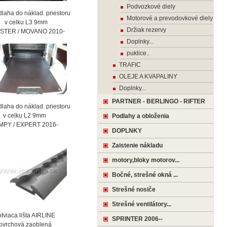
Podvozkové diely
laha do náklad. priestoru
Motorové a prevodovkové diely
celku L3 9mm
Držiak rezervy
STER / MOVANO 2010-
Doplnky...
puklice..
TRAFIC
OLEJE A KVAPALINY
Doplnky...
PARTNER - BERLINGO - RIFTER
laha do náklad. priestoru
celku L2 9mm
Podlahy a obloženia
MPY / EXPERT 2016-
DOPLNKY
Zaistenie nákladu
motory,bloky motorov...
Bočné, strešné okná ...
Strešné nosiče
Strešné ventilátory...
viaca lišta AIRLINE
SPRINTER 2006--
vrchová zaoblená