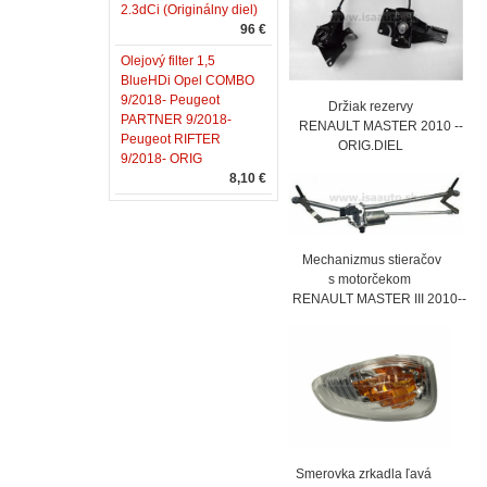
2.3dCi (Originálny diel)
96 €
Olejový filter 1,5
BlueHDi Opel COMBO
9/2018- Peugeot
Držiak rezervy
PARTNER 9/2018-
RENAULT MASTER 2010 --
Peugeot RIFTER
ORIG.DIEL
9/2018- ORIG
8,10 €
Mechanizmus stieračov
s motorčekom
RENAULT MASTER III 2010--
Smerovka zrkadla ľavá