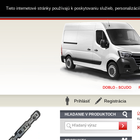
0914 238 482
Zákaznícka linka
Tieto internetové stránky používajú k poskytovaniu služieb, personalizác
Prihlásiť
Registrácia
Ú
HĽADANIE V PRODUKTOCH
K