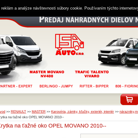
ií reklám a analýze návštevnosti súbory cookie. Používaním týchto interneto
vod
>>
RENAULT
>>
MASTER
>>
Karoséria, zámky, kľučky, exteriér, interiér
>>
nárazniky,mr
rytka na ťažné oko OPEL MOVANO 2010--
Krytka na ťažné oko OPEL MOVANO 2010--