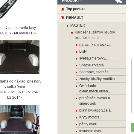
PRODUKTY
Top ponuka
RENAULT
MASTER
ný panel svetla ľavý
Karoséria, zámky, kľučky,
STER / MOVANO 10-
exteriér, interiér
nárazniky,mriežky...
Lišty
svetlá,smerovky...
Spätné zrkadlá
Stieranie, stierače
zámky, kľučky, vodítka...
laha do náklad. priestoru
Ovládanie
 celku 9mm
okien,mech.okien...
AFIC / TALENTO/ VIVARO
2 2014-
prepínače svetiel a
smeroviek
blatníky,kapoty,čelá...
Kryty motora
pánty dverí
tesnenie dverí...