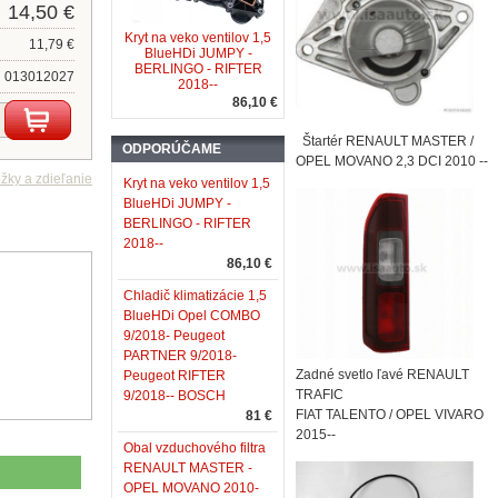
14,50 €
Kryt na veko ventilov 1,5
11,79 €
BlueHDi JUMPY -
BERLINGO - RIFTER
013012027
2018--
86,10 €
Štartér RENAULT MASTER /
ODPORÚČAME
OPEL MOVANO 2,3 DCI 2010 --
Kryt na veko ventilov 1,5
BlueHDi JUMPY -
BERLINGO - RIFTER
2018--
86,10 €
Chladič klimatizácie 1,5
BlueHDi Opel COMBO
9/2018- Peugeot
PARTNER 9/2018-
Zadné svetlo ľavé RENAULT
Peugeot RIFTER
TRAFIC
9/2018-- BOSCH
FIAT TALENTO / OPEL VIVARO
81 €
2015--
Obal vzduchového filtra
RENAULT MASTER -
OPEL MOVANO 2010-