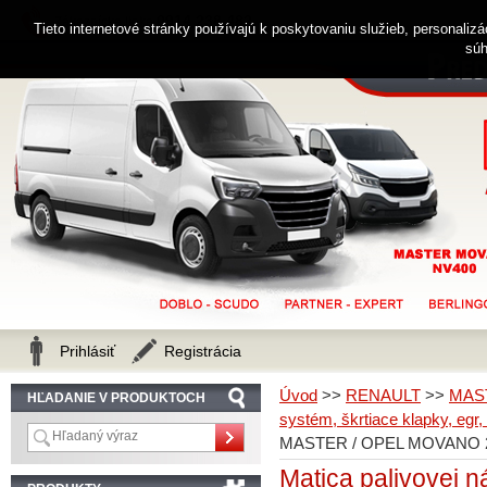
0914 238 482
Zákaznícka linka
Tieto internetové stránky používajú k poskytovaniu služieb, personaliz
súh
Prihlásiť
Registrácia
Úvod
>>
RENAULT
>>
MAS
HĽADANIE V PRODUKTOCH
systém, škrtiace klapky, egr,
MASTER / OPEL MOVANO 2
Matica palivovej