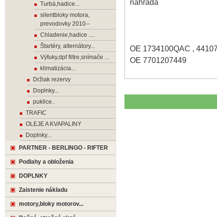
náhrada
Turbá,hadice...
silentbloky motora,
prevodovky 2010--
Chladenie,hadice ....
Štartéry, alternátory...
OE 1734100QAC , 4410
Výfuky,dpf filtre,snímače ...
OE 7701207449
klimatizácia...
Držiak rezervy
Doplnky...
puklice..
TRAFIC
OLEJE A KVAPALINY
Doplnky...
PARTNER - BERLINGO - RIFTER
Podlahy a obloženia
DOPLNKY
Zaistenie nákladu
motory,bloky motorov...