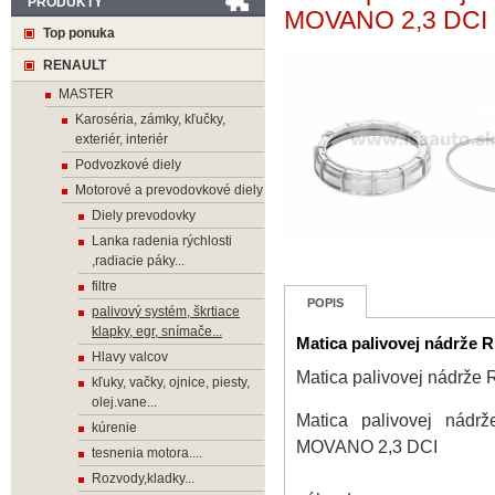
PRODUKTY
MOVANO 2,3 DCI
Top ponuka
RENAULT
MASTER
Karoséria, zámky, kľučky,
exteriér, interiér
Podvozkové diely
Motorové a prevodovkové diely
Diely prevodovky
Lanka radenia rýchlosti
,radiacie páky...
filtre
POPIS
palivový systém, škrtiace
klapky, egr, snímače...
Matica palivovej nádrž
Hlavy valcov
Matica palivovej nádr
kľuky, vačky, ojnice, piesty,
olej.vane...
Matica palivovej ná
kúrenie
MOVANO 2,3 DCI
tesnenia motora....
Rozvody,kladky...