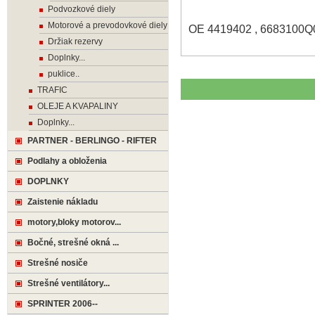
Podvozkové diely
Motorové a prevodovkové diely
OE 4419402 , 6683100Q0
Držiak rezervy
Doplnky...
puklice..
TRAFIC
OLEJE A KVAPALINY
Doplnky...
PARTNER - BERLINGO - RIFTER
Podlahy a obloženia
DOPLNKY
Zaistenie nákladu
motory,bloky motorov...
Bočné, strešné okná ...
Strešné nosiče
Strešné ventilátory...
SPRINTER 2006--