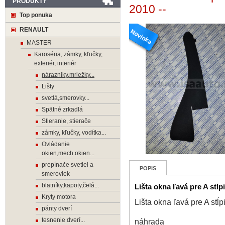
PRODUKTY
2010 --
Top ponuka
RENAULT
MASTER
Karoséria, zámky, kľučky,
exteriér, interiér
nárazniky,mriežky...
Lišty
svetlá,smerovky...
Spätné zrkadlá
Stieranie, stierače
zámky, kľučky, vodítka...
Ovládanie
okien,mech.okien...
prepínače svetiel a
POPIS
smeroviek
blatníky,kapoty,čelá...
Lišta okna ľavá pre A st
Kryty motora
Lišta okna ľavá pre A s
pánty dverí
tesnenie dverí...
náhrada