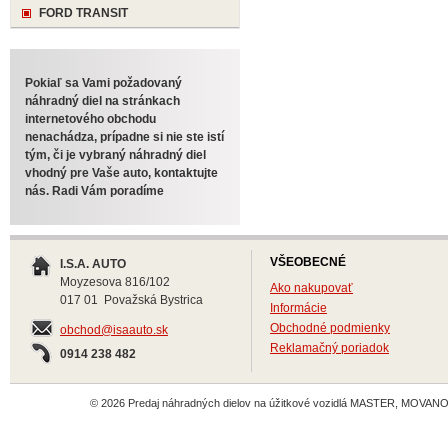
FORD TRANSIT
Pokiaľ sa Vami požadovaný
náhradný diel na stránkach
internetového obchodu
nenachádza, prípadne si nie ste istí
tým, či je vybraný náhradný diel
vhodný pre Vaše auto, kontaktujte
nás. Radi Vám poradíme
VŠEOBECNÉ
I.S.A. AUTO
Moyzesova 816/102
Ako nakupovať
017 01 Považská Bystrica
Informácie
Obchodné podmienky
obchod@isaauto.sk
Reklamačný poriadok
0914 238 482
© 2026 Predaj náhradných dielov na úžitkové vozidlá MASTER, MOVANO