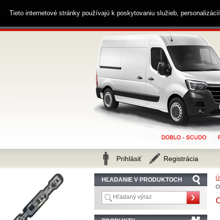
0914 238 482
Zákaznícka linka
Tieto internetové stránky používajú k poskytovaniu služieb, personalizác
Prihlásiť
Registrácia
Ú
HĽADANIE V PRODUKTOCH
O