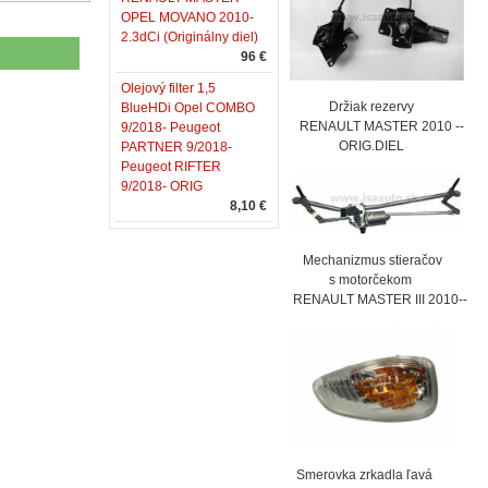
OPEL MOVANO 2010-
2.3dCi (Originálny diel)
96 €
Olejový filter 1,5
Držiak rezervy
BlueHDi Opel COMBO
RENAULT MASTER 2010 --
9/2018- Peugeot
ORIG.DIEL
PARTNER 9/2018-
Peugeot RIFTER
9/2018- ORIG
8,10 €
Mechanizmus stieračov
s motorčekom
RENAULT MASTER III 2010--
Smerovka zrkadla ľavá