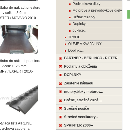
Podvozkové diely
laha do náklad. priestoru
Motorové a prevodovkové diely
celku L3 9mm
Držiak rezervy
STER / MOVANO 2010-
Doplnky...
puklice..
TRAFIC
OLEJE A KVAPALINY
Doplnky...
PARTNER - BERLINGO - RIFTER
laha do náklad. priestoru
celku L2 9mm
Podlahy a obloženia
MPY / EXPERT 2016-
DOPLNKY
Zaistenie nákladu
motory,bloky motorov...
Bočné, strešné okná ...
Strešné nosiče
Strešné ventilátory...
viaca lišta AIRLINE
SPRINTER 2006--
vrchová zaoblená