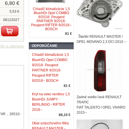
6,80 €
Chladič klimatizácie 1,5
5,53 €
BlueHDi Opel COMBO
9/2018- Peugeot
06122027
PARTNER 9/2018-
Peugeot RIFTER 9/2018--
BOSCH
81 €
Štartér RENAULT MASTER /
OPEL MOVANO 2,3 DCI 2010 --
ODPORÚČAME
Chladič klimatizácie 1,5
BlueHDi Opel COMBO
9/2018- Peugeot
PARTNER 9/2018-
Peugeot RIFTER
9/2018-- BOSCH
81 €
Kryt na veko ventilov 1,5
Zadné svetlo ľavé RENAULT
BlueHDi JUMPY -
TRAFIC
BERLINGO - RIFTER
FIAT TALENTO / OPEL VIVARO
2018--
2015--
74R , 26510-
86,10 €
Obal vzduchového filtra
RENAULT MASTER -