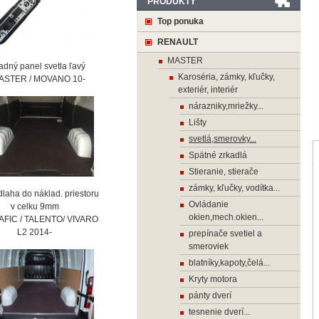
PRODUKTY
Top ponuka
RENAULT
MASTER
ný panel svetla ľavý
Karoséria, zámky, kľučky,
STER / MOVANO 10-
exteriér, interiér
nárazniky,mriežky...
Lišty
svetlá,smerovky...
Spätné zrkadlá
Stieranie, stierače
zámky, kľučky, vodítka...
laha do náklad. priestoru
Ovládanie
 celku 9mm
okien,mech.okien...
AFIC / TALENTO/ VIVARO
2 2014-
prepínače svetiel a
smeroviek
blatníky,kapoty,čelá...
Kryty motora
pánty dverí
tesnenie dverí...