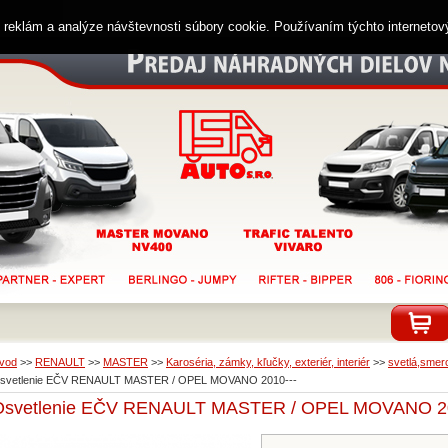
ií reklám a analýze návštevnosti súbory cookie. Používaním týchto interneto
vod
>>
RENAULT
>>
MASTER
>>
Karoséria, zámky, kľučky, exteriér, interiér
>>
svetlá,smero
svetlenie EČV RENAULT MASTER / OPEL MOVANO 2010---
Osvetlenie EČV RENAULT MASTER / OPEL MOVANO 20