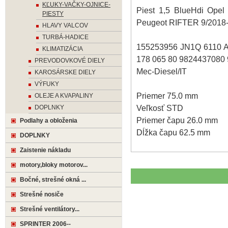
KĽUKY-VAČKY-OJNICE-
Piest 1,5 BlueHdi Op
PIESTY
Peugeot RIFTER 9/201
HLAVY VALCOV
TURBÁ-HADICE
155253956 JN1Q 6110 
KLIMATIZÁCIA
178 065 80 9824437080
PREVODOVKOVÉ DIELY
Mec-Diesel/IT
KAROSÁRSKE DIELY
VÝFUKY
Priemer 75.0 mm
OLEJE A KVAPALINY
Veľkosť STD
DOPLNKY
Priemer čapu 26.0 mm
Podlahy a obloženia
Dĺžka čapu 62.5 mm
DOPLNKY
Zaistenie nákladu
motory,bloky motorov...
Bočné, strešné okná ...
Strešné nosiče
Strešné ventilátory...
SPRINTER 2006--