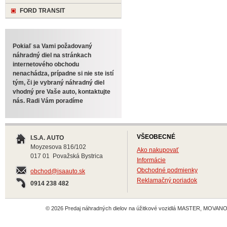
FORD TRANSIT
Pokiaľ sa Vami požadovaný
náhradný diel na stránkach
internetového obchodu
nenachádza, prípadne si nie ste istí
tým, či je vybraný náhradný diel
vhodný pre Vaše auto, kontaktujte
nás. Radi Vám poradíme
VŠEOBECNÉ
I.S.A. AUTO
Moyzesova 816/102
Ako nakupovať
017 01 Považská Bystrica
Informácie
Obchodné podmienky
obchod@isaauto.sk
Reklamačný poriadok
0914 238 482
© 2026 Predaj náhradných dielov na úžitkové vozidlá MASTER, MOVANO