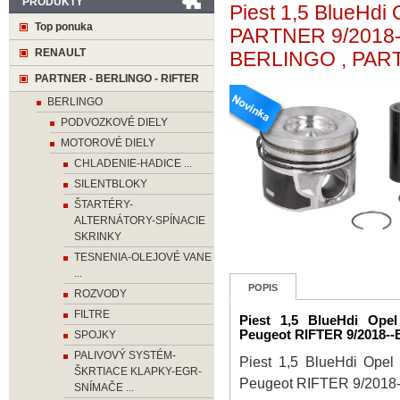
PRODUKTY
Piest 1,5 BlueHd
Top ponuka
PARTNER 9/2018-
RENAULT
BERLINGO , PAR
PARTNER - BERLINGO - RIFTER
BERLINGO
PODVOZKOVÉ DIELY
MOTOROVÉ DIELY
CHLADENIE-HADICE ...
SILENTBLOKY
ŠTARTÉRY-
ALTERNÁTORY-SPÍNACIE
SKRINKY
TESNENIA-OLEJOVÉ VANE
...
POPIS
ROZVODY
FILTRE
Piest 1,5 BlueHdi Op
Peugeot RIFTER 9/2018-
SPOJKY
PALIVOVÝ SYSTÉM-
Piest 1,5 BlueHdi Op
ŠKRTIACE KLAPKY-EGR-
Peugeot RIFTER 9/201
SNÍMAČE ...