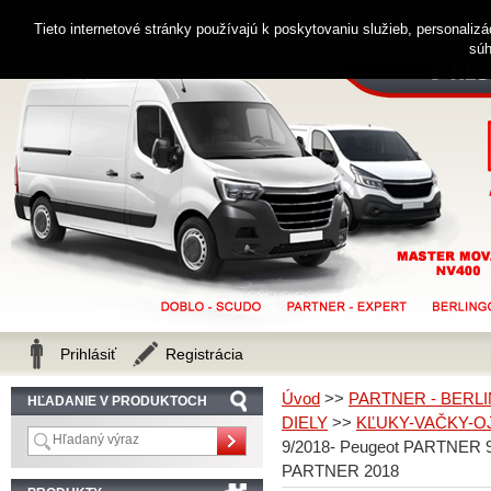
0914 238 482
Zákaznícka linka
Tieto internetové stránky používajú k poskytovaniu služieb, personaliz
súh
Prihlásiť
Registrácia
Úvod
>>
PARTNER - BERLI
HĽADANIE V PRODUKTOCH
DIELY
>>
KĽUKY-VAČKY-O
9/2018- Peugeot PARTNER 9
PARTNER 2018