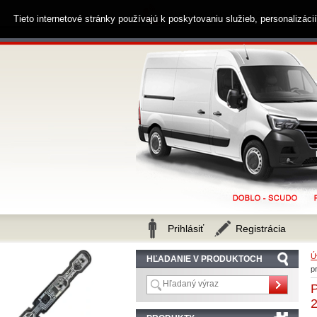
0914 238 482
Zákaznícka linka
Tieto internetové stránky používajú k poskytovaniu služieb, personalizác
Prihlásiť
Registrácia
Ú
HĽADANIE V PRODUKTOCH
p