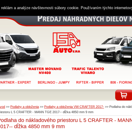
ií reklám a analýze návštevnosti súbory cookie. Používaním týchto interneto
vod
>>
Podlahy a obloženia
>>
Podlahy a obloženia VW CRAFTER 2017-
>>
Podlaha do nák
riestoru L 5 CRAFTER - MANN TGE 2017-- dĺžka 4850 mm 9 mm
Podlaha do nákladového priestoru L 5 CRAFTER - MA
2017-- dĺžka 4850 mm 9 mm