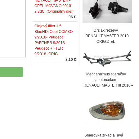
RENAULT MASTER -
OPEL MOVANO 2010-
2.3dCi (Originálny diel)
96 €
Olejový filter 1,5
Držiak rezervy
BlueHDi Opel COMBO
RENAULT MASTER 2010 --
9/2018- Peugeot
ORIG.DIEL
PARTNER 9/2018-
Peugeot RIFTER
9/2018- ORIG
8,10 €
Mechanizmus stieračov
s motorčekom
RENAULT MASTER III 2010--
Smerovka zrkadla ľavá