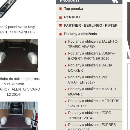
PRODUKTY
Top ponuka
RENAULT
PARTNER - BERLINGO - RIFTER
ný panel svetla ľavý
STER / MOVANO 10-
Podlahy a obloženia
Podlahy a obloženia TALENTO-
TRAFIC-VIVARO
Podlahy a obloženia JUMPY--
EXPERT- PARTNER 2016--
Podlahy a obloženia DACIA
DOKKER
Podlahy a obloženia VW
laha do náklad. priestoru
CRAFTER 2017-
 celku 9mm
Podlahy a obloženia MASTER-
AFIC / TALENTO/ VIVARO
MOVANO
2 2014-
Podlahy a obloženia MERCEDS
SPRINTER
Podlahy a obloženia FORD
TRANSIT 2014--
Podlahy a obloženia EXPRES -