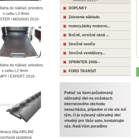
KANGO 2021--
laha do náklad. priestoru
DOPLNKY
celku L3 9mm
Zaistenie nákladu
STER / MOVANO 2010-
motory,bloky motorov...
Bočné, strešné okná ...
Strešné nosiče
Strešné ventilátory...
SPRINTER 2006--
laha do náklad. priestoru
celku L2 9mm
FORD TRANSIT
MPY / EXPERT 2016-
Pokiaľ sa Vami požadovaný
náhradný diel na stránkach
internetového obchodu
nenachádza, prípadne si nie ste istí
tým, či je vybraný náhradný diel
vhodný pre Vaše auto, kontaktujte
nás. Radi Vám poradíme
viaca lišta AIRLINE
vrchová zaoblená