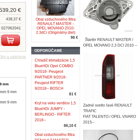
539,20 €
438,37 €
Obal vzduchového filtra
RENAULT MASTER -
027062041
OPEL MOVANO 2010-
2.3dCi (Originálny diel)
96 €
Štartér RENAULT MASTER /
OPEL MOVANO 2,3 DCI 2010 --
ODPORÚČAME
Chladič klimatizácie 1,5
BlueHDi Opel COMBO
9/2018- Peugeot
PARTNER 9/2018-
Peugeot RIFTER
 9 mm
9/2018-- BOSCH
0 mm 9 mm
81 €
0 mm 9 mm
Kryt na veko ventilov 1,5
Zadné svetlo ľavé RENAULT
BlueHDi JUMPY -
TRAFIC
BERLINGO - RIFTER
FIAT TALENTO / OPEL VIVARO
2018--
2015--
86,10 €
Obal vzduchového filtra