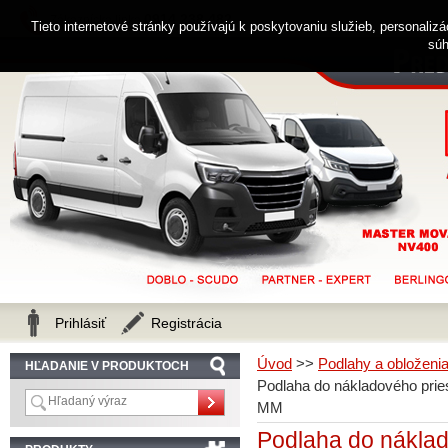
0914 238 482
Zákaznícka linka
Tieto internetové stránky používajú k poskytovaniu služieb, personaliz
súh
Prihlásiť
Registrácia
Úvod
>>
Podlahy a obloženi
HĽADANIE V PRODUKTOCH
Podlaha do nákladového pr
MM
Podlaha do náklad