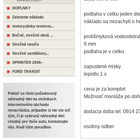
KANGO 2021--
DOPLNKY
podlaha v celku jeden die
Zaistenie nákladu
nákladu sa nezachytí o h
motory,bloky motorov...
Bočné, strešné okná ...
protišmyková vodeodolná
9 mm
Strešné nosiče
podlaha je v celku
Strešné ventilátory...
SPRINTER 2006--
zapustené misky
FORD TRANSIT
lepidlo 1 x
cena je za komplet
Pokiaľ sa Vami požadovaný
Možnosť montáže po doho
náhradný diel na stránkach
internetového obchodu
nenachádza, prípadne si nie ste istí
dodacia doba tel. 0914 2
tým, či je vybraný náhradný diel
vhodný pre Vaše auto, kontaktujte
osobny odber
nás. Radi Vám poradíme