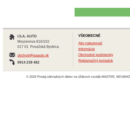
VŠEOBECNÉ
I.S.A. AUTO
Moyzesova 816/102
Ako nakupovať
017 01 Považská Bystrica
Informácie
Obchodné podmienky
obchod@isaauto.sk
Reklamačný poriadok
0914 238 482
© 2026 Predaj náhradných dielov na úžitkové vozidlá MASTER, MOVANO