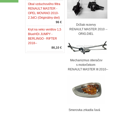
Obal vzduchového filtra
RENAULT MASTER -
OPEL MOVANO 2010-
2.3dCi (Originálny diel)
96 €
Držiak rezervy
RENAULT MASTER 2010 --
Kryt na veko ventilov 1,5
ORIG.DIEL
BlueHDi JUMPY -
BERLINGO - RIFTER
2018--
86,10 €
Mechanizmus stieračov
s motorčekom
RENAULT MASTER III 2010--
Smerovka zrkadla ľavá