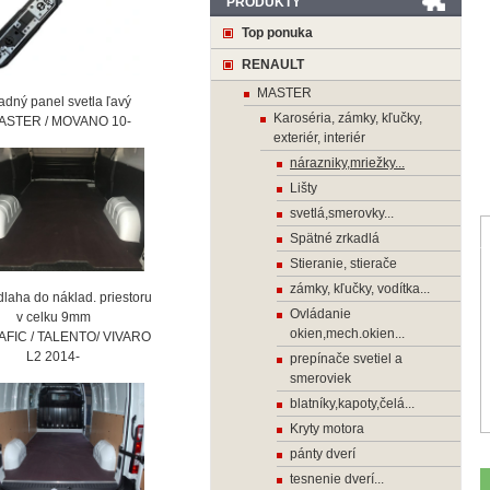
PRODUKTY
Top ponuka
RENAULT
MASTER
ný panel svetla ľavý
Karoséria, zámky, kľučky,
STER / MOVANO 10-
exteriér, interiér
nárazniky,mriežky...
Lišty
svetlá,smerovky...
Spätné zrkadlá
Stieranie, stierače
zámky, kľučky, vodítka...
laha do náklad. priestoru
Ovládanie
 celku 9mm
okien,mech.okien...
AFIC / TALENTO/ VIVARO
2 2014-
prepínače svetiel a
smeroviek
blatníky,kapoty,čelá...
Kryty motora
pánty dverí
tesnenie dverí...