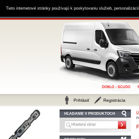
0914 238 482
Zákaznícka linka
Tieto internetové stránky používajú k poskytovaniu služieb, personalizác
Prihlásiť
Registrácia
Ú
HĽADANIE V PRODUKTOCH
P