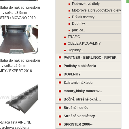
Podvozkové diely
laha do náklad. priestoru
Motorové a prevodovkové diely
celku L3 9mm
Držiak rezervy
STER / MOVANO 2010-
Doplnky...
puklice..
TRAFIC
OLEJE A KVAPALINY
Doplnky...
PARTNER - BERLINGO - RIFTER
laha do náklad. priestoru
celku L2 9mm
Podlahy a obloženia
MPY / EXPERT 2016-
DOPLNKY
Zaistenie nákladu
motory,bloky motorov...
Bočné, strešné okná ...
Strešné nosiče
Strešné ventilátory...
viaca lišta AIRLINE
SPRINTER 2006--
vrchová zaoblená