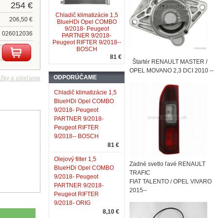
254 €
Chladič klimatizácie 1,5
206,50 €
BlueHDi Opel COMBO
9/2018- Peugeot
026012036
PARTNER 9/2018-
Peugeot RIFTER 9/2018--
BOSCH
81 €
Štartér RENAULT MASTER /
OPEL MOVANO 2,3 DCI 2010 --
ODPORÚČAME
Chladič klimatizácie 1,5
BlueHDi Opel COMBO
9/2018- Peugeot
PARTNER 9/2018-
Peugeot RIFTER
9/2018-- BOSCH
81 €
Olejový filter 1,5
Zadné svetlo ľavé RENAULT
BlueHDi Opel COMBO
TRAFIC
9/2018- Peugeot
FIAT TALENTO / OPEL VIVARO
PARTNER 9/2018-
2015--
Peugeot RIFTER
9/2018- ORIG
8,10 €