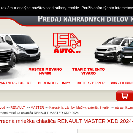
ií reklám a analýze návštevnosti súbory cookie. Používaním týchto interneto
vod
>>
RENAULT
>>
MASTER
>>
Karoséria, zámky, kľučky, exteriér, interiér
>>
nárazniky,mr
redná mriežka chladiča RENAULT MASTER XDD 2024--
Predná mriežka chladiča RENAULT MASTER XDD 2024-