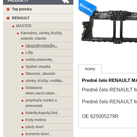
PRODUKTY
Top ponuka
RENAULT
MASTER
Karoséria, zámky, kľučky,
exteriér, interiér
nárazniky,mriežky...
Lišty
svetlá,smerovky...
Spätné zrkadlá
POPIS
Stieranie, stierače
Predné čelo RENAULT MA
zámky, kľučky, vodítka...
Ovládanie
Predné čelo RENAULT 
okien,mech.okien...
prepínače svetiel a
Predné čelo RENAULT 
smeroviek
blatníky,kapoty,čelá...
OE 625005279R
Kryty motora
pánty dverí
tesnenie dverí...