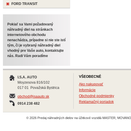
FORD TRANSIT
Pokiaľ sa Vami požadovaný
náhradný diel na stránkach
internetového obchodu
nenachádza, prípadne si nie ste istí
tým, či je vybraný náhradný diel
vhodný pre Vaše auto, kontaktujte
nás. Radi Vám poradíme
VŠEOBECNÉ
I.S.A. AUTO
Moyzesova 816/102
Ako nakupovať
017 01 Považská Bystrica
Informácie
Obchodné podmienky
obchod@isaauto.sk
Reklamačný poriadok
0914 238 482
© 2026 Predaj náhradných dielov na úžitkové vozidlá MASTER, MOVANO