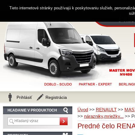
0914 238 482
Zákaznícka linka
Tieto internetové stránky používajú k poskytovaniu služieb, personaliz
súh
Prihlásiť
Registrácia
Úvod
>>
RENAULT
>>
MAS
HĽADANIE V PRODUKTOCH
>>
nárazniky,mriežky...
>>
P
Predné čelo REN