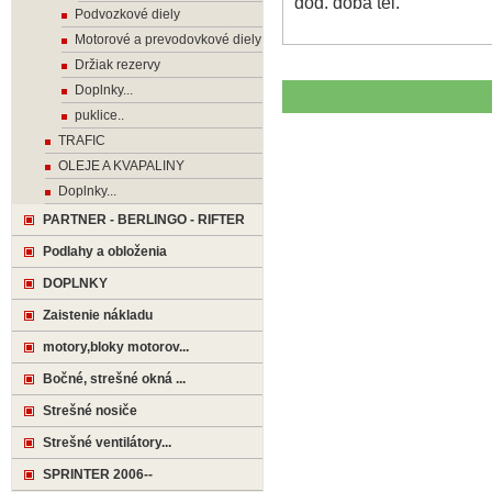
dod. doba tel.
Podvozkové diely
Motorové a prevodovkové diely
Držiak rezervy
Doplnky...
puklice..
TRAFIC
OLEJE A KVAPALINY
Doplnky...
PARTNER - BERLINGO - RIFTER
Podlahy a obloženia
DOPLNKY
Zaistenie nákladu
motory,bloky motorov...
Bočné, strešné okná ...
Strešné nosiče
Strešné ventilátory...
SPRINTER 2006--