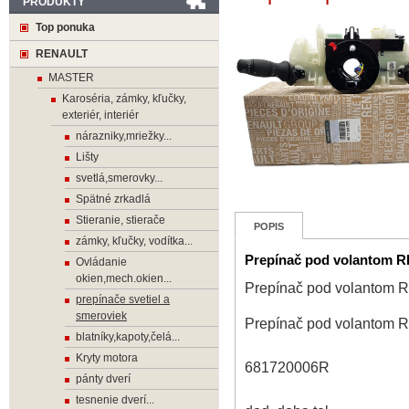
PRODUKTY
Top ponuka
RENAULT
MASTER
Karoséria, zámky, kľučky,
exteriér, interiér
nárazniky,mriežky...
Lišty
svetlá,smerovky...
Spätné zrkadlá
Stieranie, stierače
POPIS
zámky, kľučky, vodítka...
Prepínač pod volantom
Ovládanie
okien,mech.okien...
Prepínač pod volanto
prepínače svetiel a
smeroviek
Prepínač pod volanto
blatníky,kapoty,čelá...
Kryty motora
681720006R
pánty dverí
tesnenie dverí...