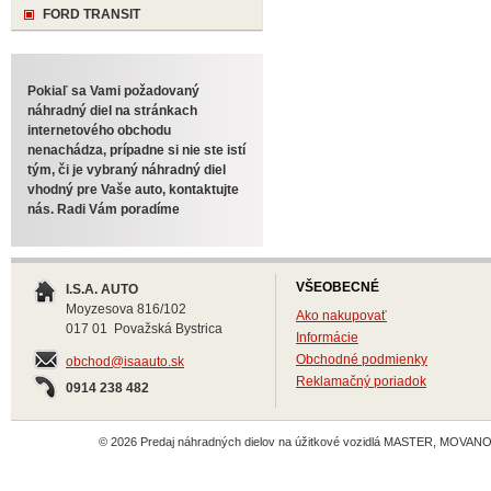
FORD TRANSIT
Pokiaľ sa Vami požadovaný
náhradný diel na stránkach
internetového obchodu
nenachádza, prípadne si nie ste istí
tým, či je vybraný náhradný diel
vhodný pre Vaše auto, kontaktujte
nás. Radi Vám poradíme
VŠEOBECNÉ
I.S.A. AUTO
Moyzesova 816/102
Ako nakupovať
017 01 Považská Bystrica
Informácie
Obchodné podmienky
obchod@isaauto.sk
Reklamačný poriadok
0914 238 482
© 2026 Predaj náhradných dielov na úžitkové vozidlá MASTER, MOVANO