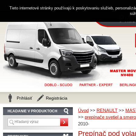
0914 238 482
Zákaznícka linka
Tieto internetové stránky používajú k poskytovaniu služieb, personaliz
súh
Prihlásiť
Registrácia
Úvod
>>
RENAULT
>>
MAS
HĽADANIE V PRODUKTOCH
>>
prepínače svetiel a smero
2010-
Prepínač pod vo