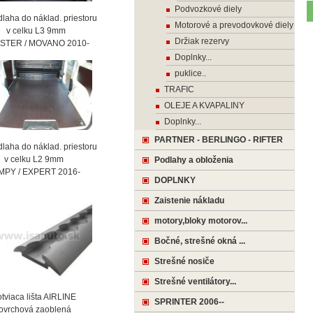
Podvozkové diely
laha do náklad. priestoru
Motorové a prevodovkové diely
celku L3 9mm
Držiak rezervy
STER / MOVANO 2010-
Doplnky...
puklice..
TRAFIC
OLEJE A KVAPALINY
Doplnky...
PARTNER - BERLINGO - RIFTER
laha do náklad. priestoru
celku L2 9mm
Podlahy a obloženia
MPY / EXPERT 2016-
DOPLNKY
Zaistenie nákladu
motory,bloky motorov...
Bočné, strešné okná ...
Strešné nosiče
Strešné ventilátory...
viaca lišta AIRLINE
SPRINTER 2006--
vrchová zaoblená