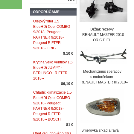
ODPORÚČAME
Olejový filter 1,5
BlueHDi Opel COMBO
Držiak rezervy
9/2018- Peugeot
RENAULT MASTER 2010 --
PARTNER 9/2018-
ORIG.DIEL
Peugeot RIFTER
9/2018- ORIG
8,10 €
Kryt na veko ventilov 1,5
BlueHDi JUMPY -
Mechanizmus stieračov
BERLINGO - RIFTER
s motorčekom
2018--
RENAULT MASTER III 2010--
86,10 €
Chladič klimatizácie 1,5
BlueHDi Opel COMBO
9/2018- Peugeot
PARTNER 9/2018-
Peugeot RIFTER
9/2018-- BOSCH
81 €
Smerovka zrkadla ľavá
Obal vzduchového filtra