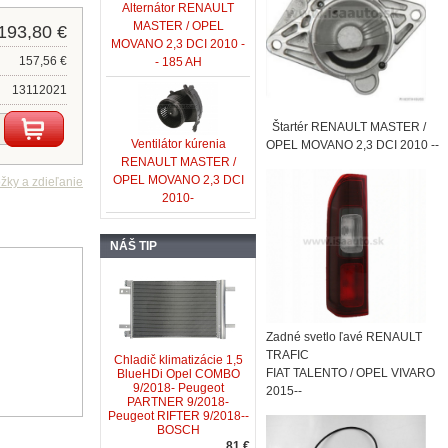
Alternátor RENAULT
MASTER / OPEL
193,80 €
MOVANO 2,3 DCI 2010 -
157,56 €
- 185 AH
13112021
Štartér RENAULT MASTER /
Ventilátor kúrenia
OPEL MOVANO 2,3 DCI 2010 --
RENAULT MASTER /
OPEL MOVANO 2,3 DCI
2010-
NÁŠ TIP
Zadné svetlo ľavé RENAULT
TRAFIC
Chladič klimatizácie 1,5
FIAT TALENTO / OPEL VIVARO
BlueHDi Opel COMBO
9/2018- Peugeot
2015--
PARTNER 9/2018-
Peugeot RIFTER 9/2018--
BOSCH
81 €