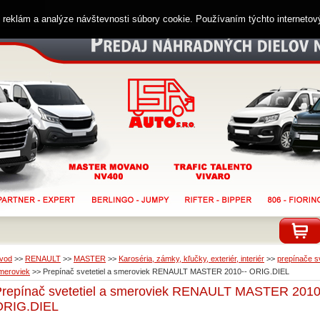
ií reklám a analýze návštevnosti súbory cookie. Používaním týchto interneto
vod
>>
RENAULT
>>
MASTER
>>
Karoséria, zámky, kľučky, exteriér, interiér
>>
prepínače sv
meroviek
>>
Prepínač svetetiel a smeroviek RENAULT MASTER 2010-- ORIG.DIEL
Prepínač svetetiel a smeroviek RENAULT MASTER 2010
ORIG.DIEL