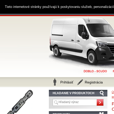
0914 238 482
Zákaznícka linka
Tieto internetové stránky používajú k poskytovaniu služieb, personalizác
Prihlásiť
Registrácia
Ú
HĽADANIE V PRODUKTOCH
s