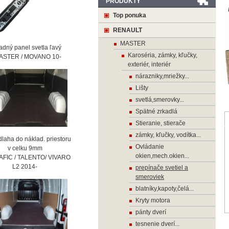
PRODUKTY
Top ponuka
RENAULT
MASTER
ný panel svetla ľavý
Karoséria, zámky, kľučky,
STER / MOVANO 10-
exteriér, interiér
nárazniky,mriežky...
Lišty
svetlá,smerovky...
Spätné zrkadlá
Stieranie, stierače
zámky, kľučky, vodítka...
laha do náklad. priestoru
Ovládanie
 celku 9mm
okien,mech.okien...
AFIC / TALENTO/ VIVARO
2 2014-
prepínače svetiel a
smeroviek
blatníky,kapoty,čelá...
Kryty motora
pánty dverí
tesnenie dverí...