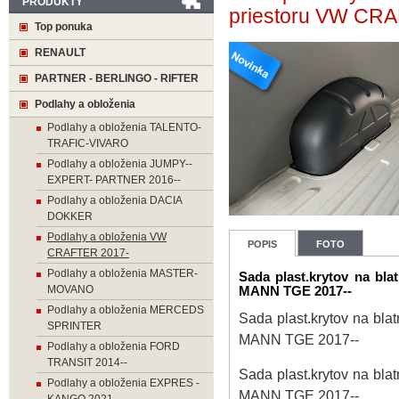
PRODUKTY
priestoru VW CR
Top ponuka
RENAULT
PARTNER - BERLINGO - RIFTER
Podlahy a obloženia
Podlahy a obloženia TALENTO-
TRAFIC-VIVARO
Podlahy a obloženia JUMPY--
EXPERT- PARTNER 2016--
Podlahy a obloženia DACIA
DOKKER
Podlahy a obloženia VW
POPIS
FOTO
CRAFTER 2017-
Podlahy a obloženia MASTER-
Sada plast.krytov na bl
MOVANO
MANN TGE 2017--
Podlahy a obloženia MERCEDS
Sada plast.krytov na bl
SPRINTER
MANN TGE 2017--
Podlahy a obloženia FORD
TRANSIT 2014--
Sada plast.krytov na bl
Podlahy a obloženia EXPRES -
MANN TGE 2017--