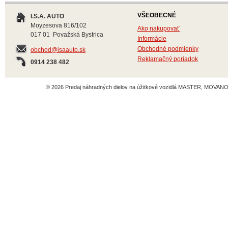
VŠEOBECNÉ
I.S.A. AUTO
Moyzesova 816/102
Ako nakupovať
017 01 Považská Bystrica
Informácie
Obchodné podmienky
obchod@isaauto.sk
Reklamačný poriadok
0914 238 482
© 2026 Predaj náhradných dielov na úžitkové vozidlá MASTER, MOVANO