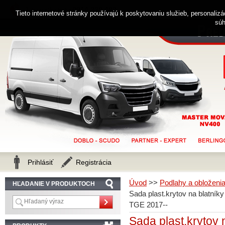
0914 238 482
Zákaznícka linka
Tieto internetové stránky používajú k poskytovaniu služieb, personaliz
súh
Prihlásiť
Registrácia
Úvod
>>
Podlahy a obloženi
HĽADANIE V PRODUKTOCH
Sada plast.krytov na blatn
TGE 2017--
Sada plast.krytov