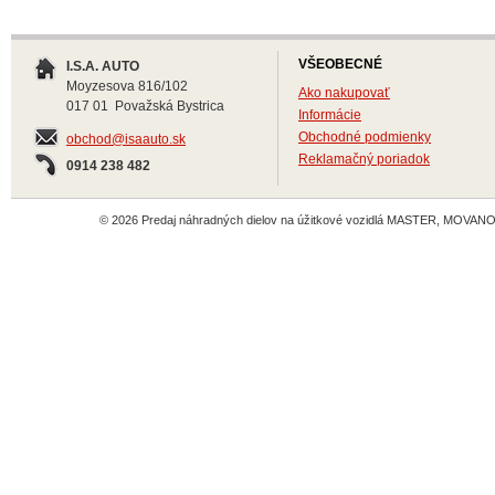
VŠEOBECNÉ
I.S.A. AUTO
Moyzesova 816/102
Ako nakupovať
017 01 Považská Bystrica
Informácie
Obchodné podmienky
obchod@isaauto.sk
Reklamačný poriadok
0914 238 482
© 2026 Predaj náhradných dielov na úžitkové vozidlá MASTER, MOVANO