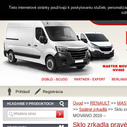
0914 238 482
Zákaznícka linka
Tieto internetové stránky používajú k poskytovaniu služieb, personaliz
súh
Prihlásiť
Registrácia
Úvod
>>
RENAULT
>>
MAS
HĽADANIE V PRODUKTOCH
>>
Spätné zrkadlá
>>
Sklo 
MOVANO 2010 --
Sklo zrkadla pra