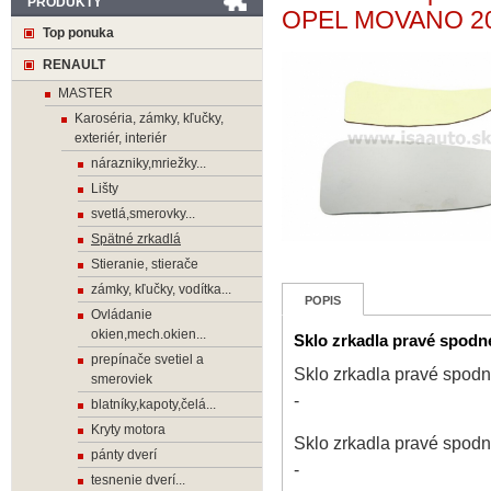
PRODUKTY
OPEL MOVANO 20
Top ponuka
RENAULT
MASTER
Karoséria, zámky, kľučky,
exteriér, interiér
nárazniky,mriežky...
Lišty
svetlá,smerovky...
Spätné zrkadlá
Stieranie, stierače
zámky, kľučky, vodítka...
POPIS
Ovládanie
okien,mech.okien...
Sklo zrkadla pravé spo
prepínače svetiel a
Sklo zrkadla pravé sp
smeroviek
-
blatníky,kapoty,čelá...
Kryty motora
Sklo zrkadla pravé sp
pánty dverí
-
tesnenie dverí...