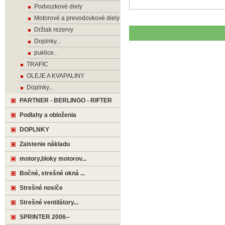
Podvozkové diely
Motorové a prevodovkové diely
Držiak rezervy
Doplnky...
puklice..
TRAFIC
OLEJE A KVAPALINY
Doplnky...
PARTNER - BERLINGO - RIFTER
Podlahy a obloženia
DOPLNKY
Zaistenie nákladu
motory,bloky motorov...
Bočné, strešné okná ...
Strešné nosiče
Strešné ventilátory...
SPRINTER 2006--