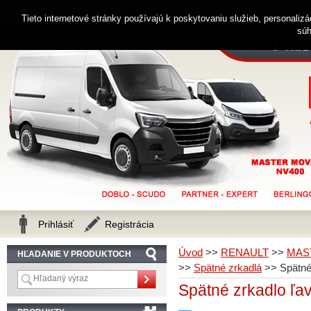
0914 238 482
Zákaznícka linka
Tieto internetové stránky používajú k poskytovaniu služieb, personaliz
súh
Prihlásiť
Registrácia
Úvod
>>
RENAULT
>>
MAS
HĽADANIE V PRODUKTOCH
>>
Spätné zrkadlá
>>
Spätn
Spätné zrkadlo ľ