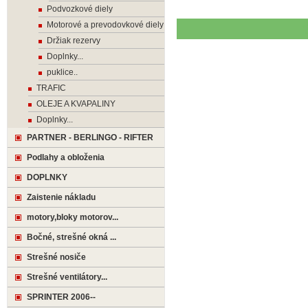
Podvozkové diely
Motorové a prevodovkové diely
Držiak rezervy
Doplnky...
puklice..
TRAFIC
OLEJE A KVAPALINY
Doplnky...
PARTNER - BERLINGO - RIFTER
Podlahy a obloženia
DOPLNKY
Zaistenie nákladu
motory,bloky motorov...
Bočné, strešné okná ...
Strešné nosiče
Strešné ventilátory...
SPRINTER 2006--