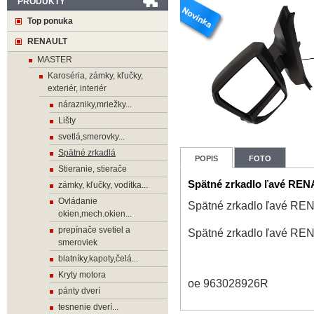
PRODUKTY
Top ponuka
RENAULT
MASTER
Karoséria, zámky, kľučky,
exteriér, interiér
nárazniky,mriežky...
Lišty
svetlá,smerovky...
Spätné zrkadlá
POPIS
FOTO
Stieranie, stierače
Spätné zrkadlo ľavé RE
zámky, kľučky, vodítka...
Ovládanie
Spätné zrkadlo ľavé R
okien,mech.okien...
prepínače svetiel a
Spätné zrkadlo ľavé R
smeroviek
blatníky,kapoty,čelá...
Kryty motora
oe 963028926R
pánty dverí
tesnenie dverí...