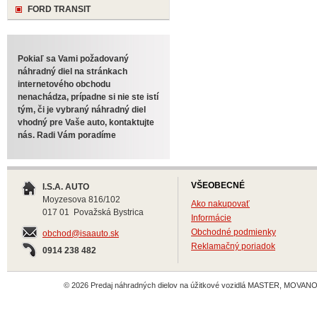
FORD TRANSIT
Pokiaľ sa Vami požadovaný
náhradný diel na stránkach
internetového obchodu
nenachádza, prípadne si nie ste istí
tým, či je vybraný náhradný diel
vhodný pre Vaše auto, kontaktujte
nás. Radi Vám poradíme
VŠEOBECNÉ
I.S.A. AUTO
Moyzesova 816/102
Ako nakupovať
017 01 Považská Bystrica
Informácie
Obchodné podmienky
obchod@isaauto.sk
Reklamačný poriadok
0914 238 482
© 2026 Predaj náhradných dielov na úžitkové vozidlá MASTER, MOVANO