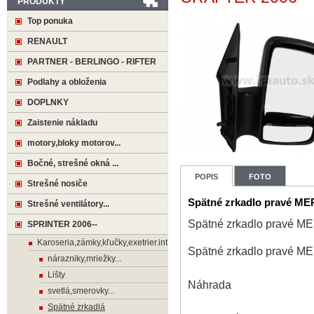
PRODUKTY
Top ponuka
RENAULT
PARTNER - BERLINGO - RIFTER
Podlahy a obloženia
DOPLNKY
Zaistenie nákladu
motory,bloky motorov...
Bočné, strešné okná ...
POPIS
FOTO
Strešné nosiče
Spätné zrkadlo pravé 
Strešné ventilátory...
Spätné zrkadlo pravé
SPRINTER 2006--
Karoseria,zámky,kľučky,exetrier.interier
Spätné zrkadlo pravé
nárazniky,mriežky...
Lišty
Náhrada
svetlá,smerovky...
Spätné zrkadlá