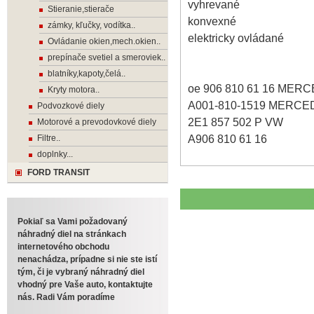
vyhrevané
Stieranie,stierače
konvexné
zámky, kľučky, vodítka..
elektricky ovládané
Ovládanie okien,mech.okien..
prepínače svetiel a smeroviek..
blatníky,kapoty,čelá..
oe 906 810 61 16 MER
Kryty motora..
A001-810-1519 MERCE
Podvozkové diely
2E1 857 502 P VW
Motorové a prevodovkové diely
A906 810 61 16
Filtre..
doplnky...
FORD TRANSIT
Pokiaľ sa Vami požadovaný
náhradný diel na stránkach
internetového obchodu
nenachádza, prípadne si nie ste istí
tým, či je vybraný náhradný diel
vhodný pre Vaše auto, kontaktujte
nás. Radi Vám poradíme