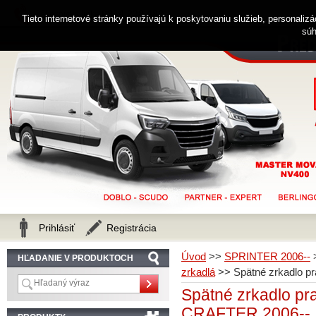
0914 238 482
Zákaznícka linka
Tieto internetové stránky používajú k poskytovaniu služieb, personaliz
súh
Prihlásiť
Registrácia
Úvod
>>
SPRINTER 2006--
HĽADANIE V PRODUKTOCH
zrkadlá
>>
Spätné zrkadlo
Spätné zrkadlo 
CRAFTER 2006--