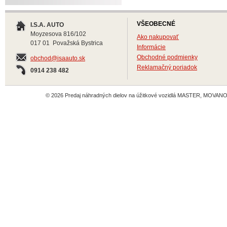
VŠEOBECNÉ
I.S.A. AUTO
Moyzesova 816/102
Ako nakupovať
017 01 Považská Bystrica
Informácie
Obchodné podmienky
obchod@isaauto.sk
Reklamačný poriadok
0914 238 482
© 2026 Predaj náhradných dielov na úžitkové vozidlá MASTER, MOVANO