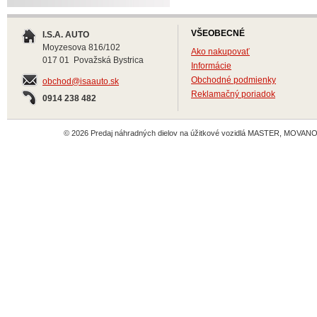
VŠEOBECNÉ
I.S.A. AUTO
Moyzesova 816/102
Ako nakupovať
017 01 Považská Bystrica
Informácie
Obchodné podmienky
obchod@isaauto.sk
Reklamačný poriadok
0914 238 482
© 2026 Predaj náhradných dielov na úžitkové vozidlá MASTER, MOVANO