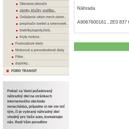
Stieranie,stierače
Náhrada
zámky, kľučky, vodítka..
Ovládanie okien,mech.okien..
A9067600161 , 2E0 837 
prepínače svetiel a smeroviek..
blatníky,kapoty,čelá..
Kryty motora..
Podvozkové diely
Motorové a prevodovkové diely
Filtre..
doplnky...
FORD TRANSIT
Pokiaľ sa Vami požadovaný
náhradný diel na stránkach
internetového obchodu
nenachádza, prípadne si nie ste istí
tým, či je vybraný náhradný diel
vhodný pre Vaše auto, kontaktujte
nás. Radi Vám poradíme