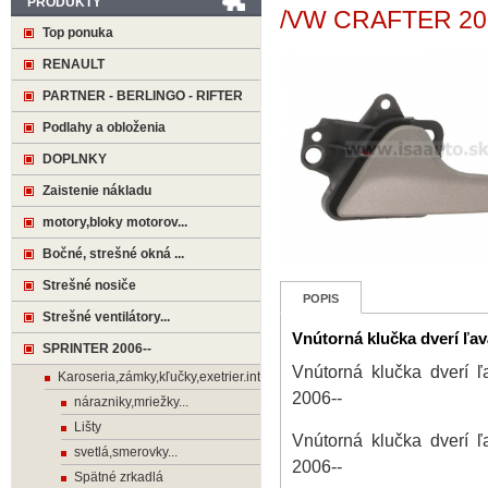
PRODUKTY
/VW CRAFTER 20
Top ponuka
RENAULT
PARTNER - BERLINGO - RIFTER
Podlahy a obloženia
DOPLNKY
Zaistenie nákladu
motory,bloky motorov...
Bočné, strešné okná ...
Strešné nosiče
POPIS
Strešné ventilátory...
Vnútorná klučka dverí 
SPRINTER 2006--
Vnútorná klučka dve
Karoseria,zámky,kľučky,exetrier.interier
2006--
nárazniky,mriežky...
Lišty
Vnútorná klučka dve
svetlá,smerovky...
2006--
Spätné zrkadlá