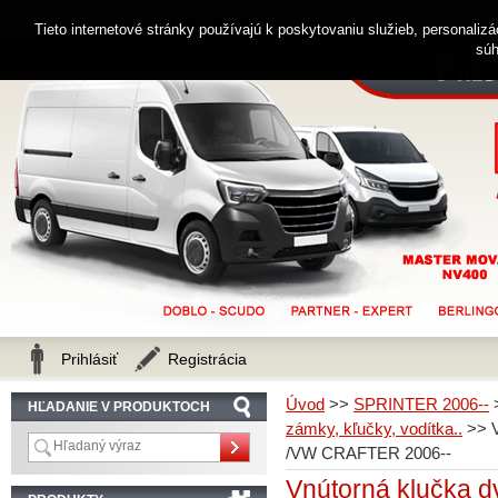
0914 238 482
Zákaznícka linka
Tieto internetové stránky používajú k poskytovaniu služieb, personaliz
súh
Prihlásiť
Registrácia
Úvod
>>
SPRINTER 2006--
HĽADANIE V PRODUKTOCH
zámky, kľučky, vodítka..
>>
/VW CRAFTER 2006--
Vnútorná klučka