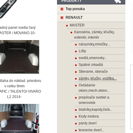
PRODUKTY
Top ponuka
RENAULT
MASTER
ný panel svetla ľavý
Karoséria, zámky, kľučky,
STER / MOVANO 10-
exteriér, interiér
nárazniky,mriežky...
Lišty
svetlá,smerovky...
Spätné zrkadlá
Stieranie, stierače
zámky, kľučky, vodítka...
laha do náklad. priestoru
Ovládanie
 celku 9mm
okien,mech.okien...
AFIC / TALENTO/ VIVARO
2 2014-
prepínače svetiel a
smeroviek
blatníky,kapoty,čelá...
Kryty motora
pánty dverí
tesnenie dverí...