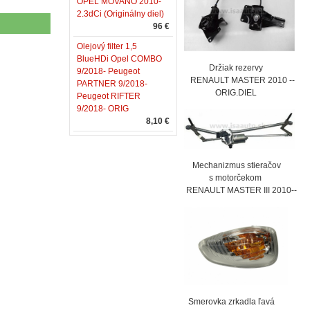
OPEL MOVANO 2010-
2.3dCi (Originálny diel)
96 €
Olejový filter 1,5
BlueHDi Opel COMBO
Držiak rezervy
9/2018- Peugeot
RENAULT MASTER 2010 --
PARTNER 9/2018-
ORIG.DIEL
Peugeot RIFTER
9/2018- ORIG
8,10 €
Mechanizmus stieračov
s motorčekom
RENAULT MASTER III 2010--
Smerovka zrkadla ľavá