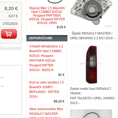
8,20 €
Olejový filter 1,5 BlueHDi
Opel COMBO 9/2018-
Peugeot PARTNER
6,67 €
9/2018- Peugeot RIFTER
9/2018- ORIG
27012023
8,10 €
Štartér RENAULT MASTER /
ODPORÚČAME
OPEL MOVANO 2,3 DCI 2010 --
Chladič klimatizácie 1,5
BlueHDi Opel COMBO
9/2018- Peugeot
PARTNER 9/2018-
Peugeot RIFTER
9/2018-- BOSCH
81 €
---
Kryt na veko ventilov 1,5
---
BlueHDi JUMPY -
Zadné svetlo ľavé RENAULT
BERLINGO - RIFTER
TRAFIC
2018--
FIAT TALENTO / OPEL VIVARO
86,10 €
2015--
Obal vzduchového filtra
RENAULT MASTER -