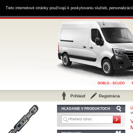
0914 238 482
Zákaznícka linka
Tieto internetové stránky používajú k poskytovaniu služieb, personalizác
Prihlásiť
Registrácia
Ú
HĽADANIE V PRODUKTOCH
V