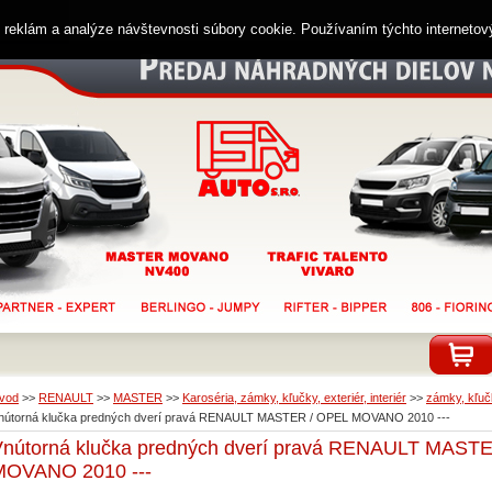
ií reklám a analýze návštevnosti súbory cookie. Používaním týchto interneto
vod
>>
RENAULT
>>
MASTER
>>
Karoséria, zámky, kľučky, exteriér, interiér
>>
zámky, kľučk
nútorná klučka predných dverí pravá RENAULT MASTER / OPEL MOVANO 2010 ---
Vnútorná klučka predných dverí pravá RENAULT MAST
MOVANO 2010 ---