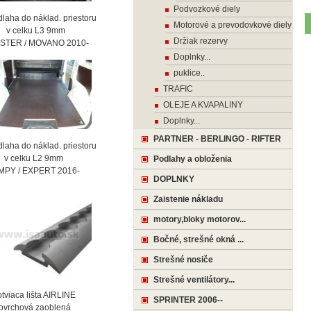
Podvozkové diely
laha do náklad. priestoru
Motorové a prevodovkové diely
celku L3 9mm
Držiak rezervy
STER / MOVANO 2010-
Doplnky...
puklice..
TRAFIC
OLEJE A KVAPALINY
Doplnky...
PARTNER - BERLINGO - RIFTER
laha do náklad. priestoru
celku L2 9mm
Podlahy a obloženia
MPY / EXPERT 2016-
DOPLNKY
Zaistenie nákladu
motory,bloky motorov...
Bočné, strešné okná ...
Strešné nosiče
Strešné ventilátory...
viaca lišta AIRLINE
SPRINTER 2006--
vrchová zaoblená