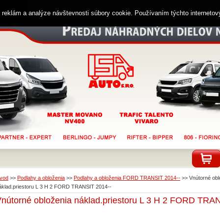
ií reklám a analýze návštevnosti súbory cookie. Používaním týchto interneto
vod
>>
Podlahy a obloženia
>>
Podlahy a obloženia FORD TRANSIT 2014--
>>
Vnútorné obl
áklad.priestoru L 3 H 2 FORD TRANSIT 2014--
nútorné obloženia náklad.priestoru L 3 H 2 FORD TRA