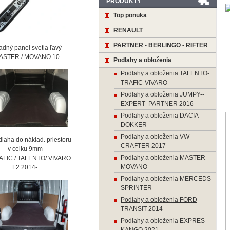
PRODUKTY
Top ponuka
RENAULT
PARTNER - BERLINGO - RIFTER
ný panel svetla ľavý
STER / MOVANO 10-
Podlahy a obloženia
Podlahy a obloženia TALENTO-
TRAFIC-VIVARO
Podlahy a obloženia JUMPY--
EXPERT- PARTNER 2016--
Podlahy a obloženia DACIA
DOKKER
Podlahy a obloženia VW
laha do náklad. priestoru
CRAFTER 2017-
 celku 9mm
Podlahy a obloženia MASTER-
AFIC / TALENTO/ VIVARO
MOVANO
2 2014-
Podlahy a obloženia MERCEDS
SPRINTER
Podlahy a obloženia FORD
TRANSIT 2014--
Podlahy a obloženia EXPRES -