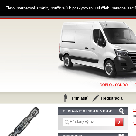
0914 238 482
Zákaznícka linka
Tieto internetové stránky používajú k poskytovaniu služieb, personalizác
Prihlásiť
Registrácia
Ú
HĽADANIE V PRODUKTOCH
n
V
-