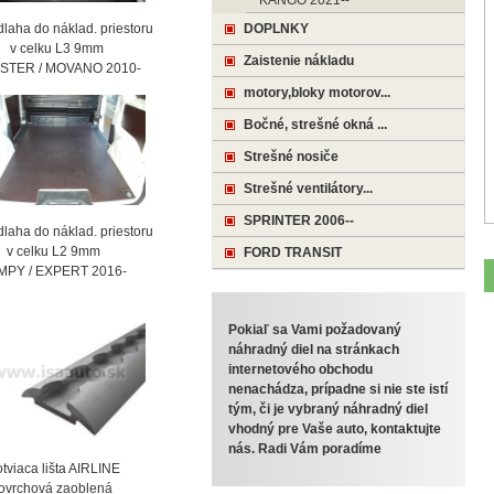
KANGO 2021--
laha do náklad. priestoru
DOPLNKY
celku L3 9mm
Zaistenie nákladu
STER / MOVANO 2010-
motory,bloky motorov...
Bočné, strešné okná ...
Strešné nosiče
Strešné ventilátory...
SPRINTER 2006--
laha do náklad. priestoru
celku L2 9mm
FORD TRANSIT
MPY / EXPERT 2016-
Pokiaľ sa Vami požadovaný
náhradný diel na stránkach
internetového obchodu
nenachádza, prípadne si nie ste istí
tým, či je vybraný náhradný diel
vhodný pre Vaše auto, kontaktujte
nás. Radi Vám poradíme
viaca lišta AIRLINE
vrchová zaoblená