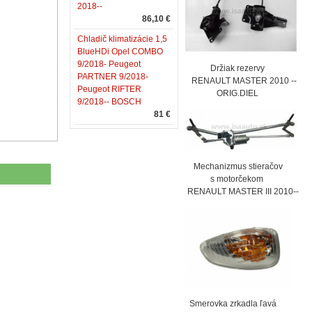
2018--
86,10 €
Chladič klimatizácie 1,5
BlueHDi Opel COMBO
9/2018- Peugeot
Držiak rezervy
PARTNER 9/2018-
RENAULT MASTER 2010 --
Peugeot RIFTER
ORIG.DIEL
9/2018-- BOSCH
81 €
Mechanizmus stieračov
s motorčekom
RENAULT MASTER III 2010--
Smerovka zrkadla ľavá