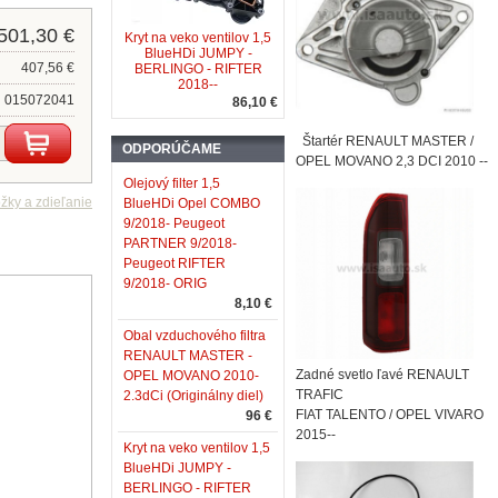
501,30 €
Kryt na veko ventilov 1,5
BlueHDi JUMPY -
407,56 €
BERLINGO - RIFTER
2018--
015072041
86,10 €
Štartér RENAULT MASTER /
ODPORÚČAME
OPEL MOVANO 2,3 DCI 2010 --
Olejový filter 1,5
BlueHDi Opel COMBO
9/2018- Peugeot
PARTNER 9/2018-
Peugeot RIFTER
9/2018- ORIG
8,10 €
Obal vzduchového filtra
RENAULT MASTER -
Zadné svetlo ľavé RENAULT
OPEL MOVANO 2010-
TRAFIC
2.3dCi (Originálny diel)
FIAT TALENTO / OPEL VIVARO
96 €
2015--
Kryt na veko ventilov 1,5
BlueHDi JUMPY -
BERLINGO - RIFTER