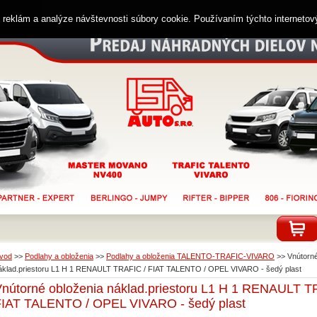
ií reklám a analýze návštevnosti súbory cookie. Používaním týchto interneto
vod
>>
Podlahy a obloženia
>>
Podlahy a obloženia TALENTO-TRAFIC-VIVARO
>>
Vnútorné
áklad.priestoru L1 H 1 RENAULT TRAFIC / FIAT TALENTO / OPEL VIVARO - šedý plast
nútorné obloženia náklad.priestoru L1 H 1 RENAULT T
FIAT TALENTO / OPEL VIVARO - šedý plast