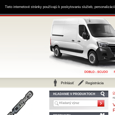
0914 238 482
Zákaznícka linka
Tieto internetové stránky používajú k poskytovaniu služieb, personalizác
Prihlásiť
Registrácia
Ú
HĽADANIE V PRODUKTOCH
n
V