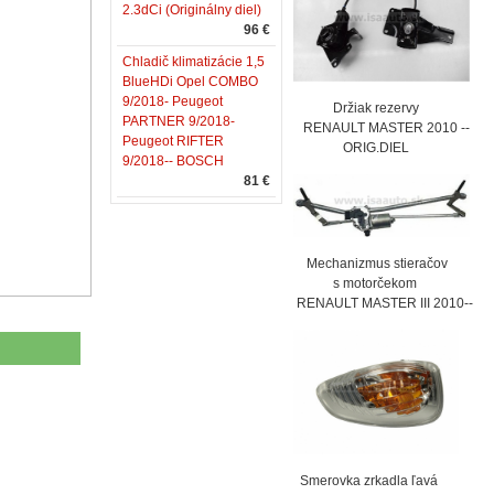
2.3dCi (Originálny diel)
96 €
Chladič klimatizácie 1,5
BlueHDi Opel COMBO
9/2018- Peugeot
Držiak rezervy
PARTNER 9/2018-
RENAULT MASTER 2010 --
Peugeot RIFTER
ORIG.DIEL
9/2018-- BOSCH
81 €
Mechanizmus stieračov
s motorčekom
RENAULT MASTER III 2010--
Smerovka zrkadla ľavá