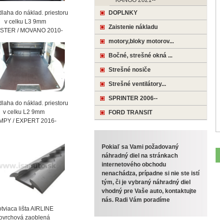
KANGO 2021--
laha do náklad. priestoru
DOPLNKY
celku L3 9mm
Zaistenie nákladu
STER / MOVANO 2010-
motory,bloky motorov...
Bočné, strešné okná ...
Strešné nosiče
Strešné ventilátory...
SPRINTER 2006--
laha do náklad. priestoru
celku L2 9mm
FORD TRANSIT
MPY / EXPERT 2016-
Pokiaľ sa Vami požadovaný
náhradný diel na stránkach
internetového obchodu
nenachádza, prípadne si nie ste istí
tým, či je vybraný náhradný diel
vhodný pre Vaše auto, kontaktujte
nás. Radi Vám poradíme
viaca lišta AIRLINE
vrchová zaoblená