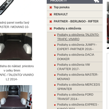
PRODUKTY
Top ponuka
RENAULT
PARTNER - BERLINGO - RIFTER
ný panel svetla ľavý
STER / MOVANO 10-
Podlahy a obloženia
Podlahy a obloženia TALENTO-
TRAFIC-VIVARO
Podlahy a obloženia JUMPY--
EXPERT- PARTNER 2016--
Podlahy a obloženia DACIA
DOKKER
Podlahy a obloženia VW
laha do náklad. priestoru
CRAFTER 2017-
 celku 9mm
Podlahy a obloženia MASTER-
AFIC / TALENTO/ VIVARO
MOVANO
2 2014-
Podlahy a obloženia MERCEDS
SPRINTER
Podlahy a obloženia FORD
TRANSIT 2014--
Podlahy a obloženia EXPRES -