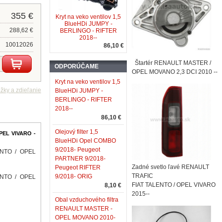
355 €
Kryt na veko ventilov 1,5
BlueHDi JUMPY -
288,62 €
BERLINGO - RIFTER
2018--
10012026
86,10 €
Štartér RENAULT MASTER /
ODPORÚČAME
OPEL MOVANO 2,3 DCI 2010 --
Kryt na veko ventilov 1,5
BlueHDi JUMPY -
BERLINGO - RIFTER
2018--
86,10 €
Olejový filter 1,5
OPEL VIVARO -
BlueHDi Opel COMBO
9/2018- Peugeot
ENTO / OPEL
PARTNER 9/2018-
Zadné svetlo ľavé RENAULT
Peugeot RIFTER
TRAFIC
9/2018- ORIG
ENTO / OPEL
FIAT TALENTO / OPEL VIVARO
8,10 €
2015--
Obal vzduchového filtra
RENAULT MASTER -
OPEL MOVANO 2010-