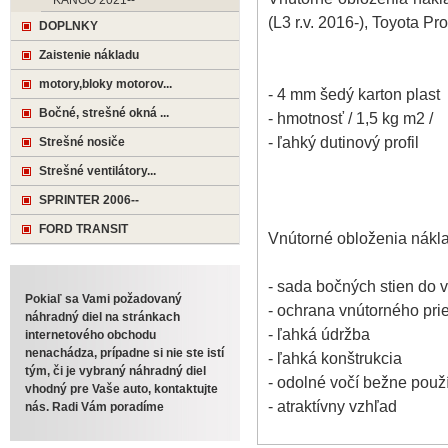
KANGO 2021--
(L3 r.v. 2016-), Toyota P
DOPLNKY
Zaistenie nákladu
motory,bloky motorov...
- 4 mm šedý karton plast
Bočné, strešné okná ...
- hmotnosť / 1,5 kg m2 /
- ľahký dutinový profil
Strešné nosiče
Strešné ventilátory...
SPRINTER 2006--
FORD TRANSIT
Vnútorné obloženia nákla
- sada bočných stien do 
Pokiaľ sa Vami požadovaný
- ochrana vnútorného prie
náhradný diel na stránkach
- ľahká údržba
internetového obchodu
nenachádza, prípadne si nie ste istí
- ľahká konštrukcia
tým, či je vybraný náhradný diel
- odolné vočí bežne pou
vhodný pre Vaše auto, kontaktujte
- atraktívny vzhľad
nás. Radi Vám poradíme