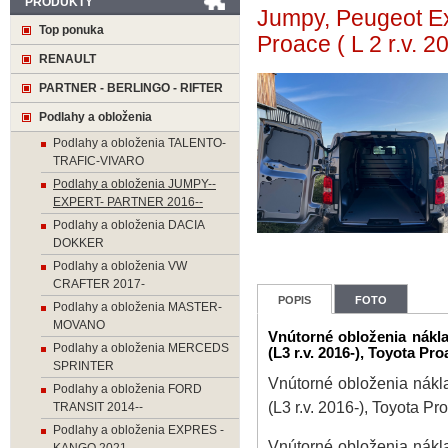
PRODUKTY
Jumpy, Peugeot Exp
Top ponuka
Proace ( L 2 r.v.
RENAULT
PARTNER - BERLINGO - RIFTER
Podlahy a obloženia
Podlahy a obloženia TALENTO-
TRAFIC-VIVARO
Podlahy a obloženia JUMPY--
EXPERT- PARTNER 2016--
Podlahy a obloženia DACIA
DOKKER
Podlahy a obloženia VW
CRAFTER 2017-
POPIS
FOTO
Podlahy a obloženia MASTER-
MOVANO
Vnútorné obloženia nákla
Podlahy a obloženia MERCEDS
(L3 r.v. 2016-), Toyota Pr
SPRINTER
Vnútorné obloženia nákla
Podlahy a obloženia FORD
(L3 r.v. 2016-), Toyota P
TRANSIT 2014--
Podlahy a obloženia EXPRES -
Vnútorné obloženia nákla