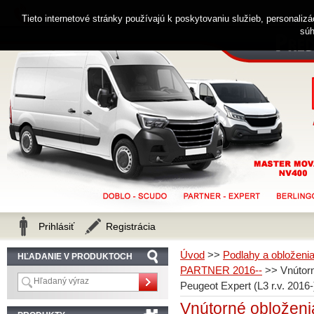
0914 238 482
Zákaznícka linka
Tieto internetové stránky používajú k poskytovaniu služieb, personaliz
súh
Prihlásiť
Registrácia
Úvod
>>
Podlahy a obloženi
HĽADANIE V PRODUKTOCH
PARTNER 2016--
>>
Vnútorn
Peugeot Expert (L3 r.v. 2016
Vnútorné obloženia