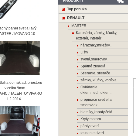
PRODUKTY
Top ponuka
RENAULT
MASTER
ný panel svetla ľavý
Karoséria, zámky, kľučky,
STER / MOVANO 10-
exteriér, interiér
nárazniky,mriežky...
Lišty
svetlá,smerovky...
Spätné zrkadlá
Stieranie, stierače
zámky, kľučky, vodítka...
laha do náklad. priestoru
Ovládanie
 celku 9mm
okien,mech.okien...
AFIC / TALENTO/ VIVARO
2 2014-
prepínače svetiel a
smeroviek
blatníky,kapoty,čelá...
Kryty motora
pánty dverí
tesnenie dverí...