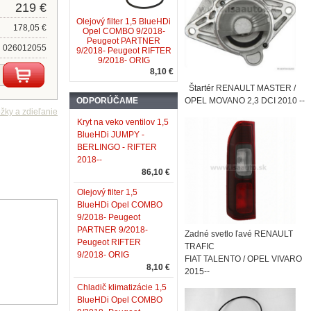
219 €
Olejový filter 1,5 BlueHDi
178,05 €
Opel COMBO 9/2018-
Peugeot PARTNER
026012055
9/2018- Peugeot RIFTER
9/2018- ORIG
8,10 €
Štartér RENAULT MASTER /
ODPORÚČAME
OPEL MOVANO 2,3 DCI 2010 --
Kryt na veko ventilov 1,5
BlueHDi JUMPY -
BERLINGO - RIFTER
2018--
86,10 €
Olejový filter 1,5
BlueHDi Opel COMBO
9/2018- Peugeot
PARTNER 9/2018-
Zadné svetlo ľavé RENAULT
Peugeot RIFTER
TRAFIC
9/2018- ORIG
FIAT TALENTO / OPEL VIVARO
8,10 €
2015--
Chladič klimatizácie 1,5
BlueHDi Opel COMBO