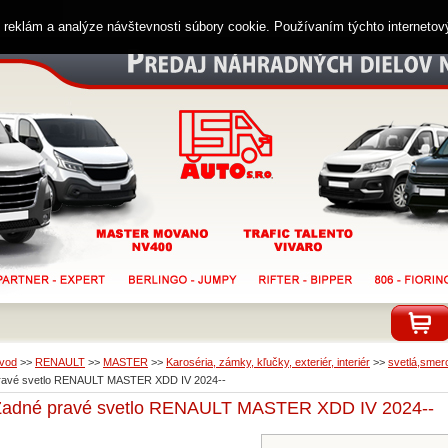
ií reklám a analýze návštevnosti súbory cookie. Používaním týchto interneto
vod
>>
RENAULT
>>
MASTER
>>
Karoséria, zámky, kľučky, exteriér, interiér
>>
svetlá,smero
ravé svetlo RENAULT MASTER XDD IV 2024--
Zadné pravé svetlo RENAULT MASTER XDD IV 2024--