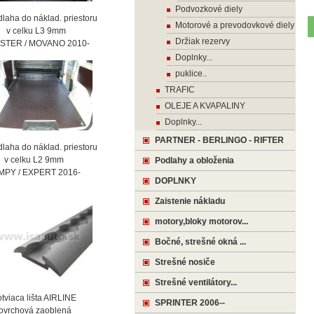
Podvozkové diely
laha do náklad. priestoru
Motorové a prevodovkové diely
celku L3 9mm
Držiak rezervy
STER / MOVANO 2010-
Doplnky...
puklice..
TRAFIC
OLEJE A KVAPALINY
Doplnky...
PARTNER - BERLINGO - RIFTER
laha do náklad. priestoru
celku L2 9mm
Podlahy a obloženia
MPY / EXPERT 2016-
DOPLNKY
Zaistenie nákladu
motory,bloky motorov...
Bočné, strešné okná ...
Strešné nosiče
Strešné ventilátory...
viaca lišta AIRLINE
SPRINTER 2006--
vrchová zaoblená