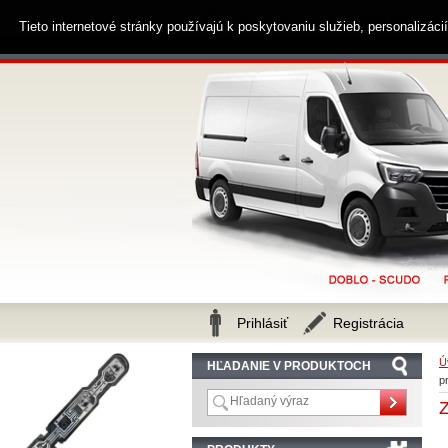
0914 238 482
Zákaznícka linka
Tieto internetové stránky používajú k poskytovaniu služieb, personalizác
Prihlásiť
Registrácia
Ú
HĽADANIE V PRODUKTOCH
p