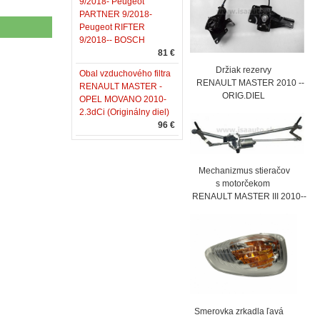
9/2018- Peugeot
PARTNER 9/2018-
Peugeot RIFTER
9/2018-- BOSCH
81 €
Držiak rezervy
Obal vzduchového filtra
RENAULT MASTER 2010 --
RENAULT MASTER -
ORIG.DIEL
OPEL MOVANO 2010-
2.3dCi (Originálny diel)
96 €
Mechanizmus stieračov
s motorčekom
RENAULT MASTER III 2010--
Smerovka zrkadla ľavá