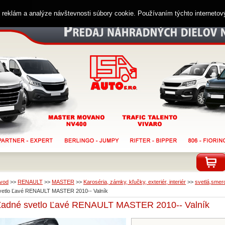
ií reklám a analýze návštevnosti súbory cookie. Používaním týchto interneto
vod
>>
RENAULT
>>
MASTER
>>
Karoséria, zámky, kľučky, exteriér, interiér
>>
svetlá,smero
vetlo Ľavé RENAULT MASTER 2010-- Valník
Zadné svetlo Ľavé RENAULT MASTER 2010-- Valník