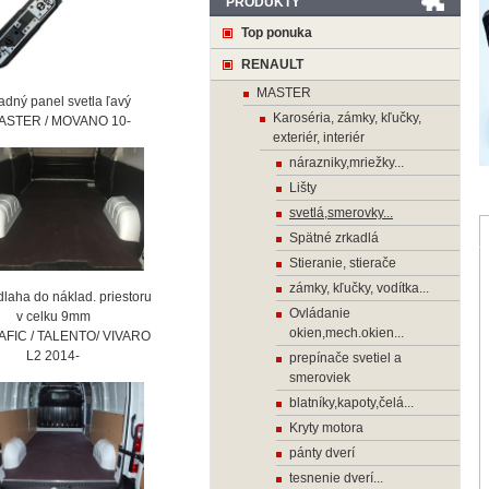
PRODUKTY
Top ponuka
RENAULT
MASTER
ný panel svetla ľavý
Karoséria, zámky, kľučky,
STER / MOVANO 10-
exteriér, interiér
nárazniky,mriežky...
Lišty
svetlá,smerovky...
Spätné zrkadlá
Stieranie, stierače
zámky, kľučky, vodítka...
laha do náklad. priestoru
Ovládanie
 celku 9mm
okien,mech.okien...
AFIC / TALENTO/ VIVARO
2 2014-
prepínače svetiel a
smeroviek
blatníky,kapoty,čelá...
Kryty motora
pánty dverí
tesnenie dverí...