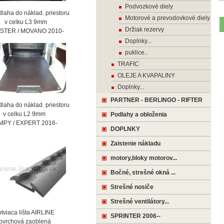
Podvozkové diely
laha do náklad. priestoru
Motorové a prevodovkové diely
celku L3 9mm
Držiak rezervy
STER / MOVANO 2010-
Doplnky...
puklice..
TRAFIC
OLEJE A KVAPALINY
Doplnky...
PARTNER - BERLINGO - RIFTER
laha do náklad. priestoru
celku L2 9mm
Podlahy a obloženia
MPY / EXPERT 2016-
DOPLNKY
Zaistenie nákladu
motory,bloky motorov...
Bočné, strešné okná ...
Strešné nosiče
Strešné ventilátory...
viaca lišta AIRLINE
SPRINTER 2006--
vrchová zaoblená