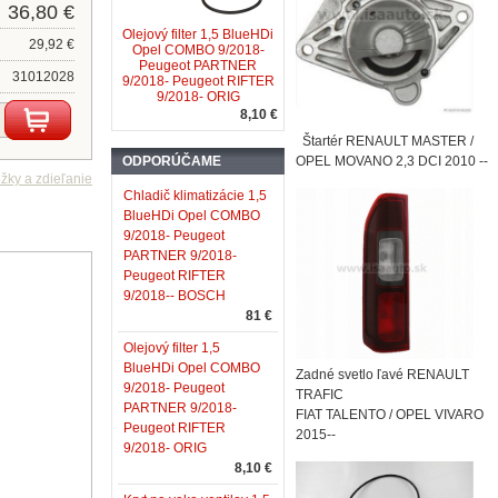
36,80 €
Olejový filter 1,5 BlueHDi
29,92 €
Opel COMBO 9/2018-
Peugeot PARTNER
31012028
9/2018- Peugeot RIFTER
9/2018- ORIG
8,10 €
Štartér RENAULT MASTER /
ODPORÚČAME
OPEL MOVANO 2,3 DCI 2010 --
Chladič klimatizácie 1,5
BlueHDi Opel COMBO
9/2018- Peugeot
PARTNER 9/2018-
Peugeot RIFTER
9/2018-- BOSCH
81 €
Olejový filter 1,5
BlueHDi Opel COMBO
Zadné svetlo ľavé RENAULT
9/2018- Peugeot
TRAFIC
PARTNER 9/2018-
FIAT TALENTO / OPEL VIVARO
Peugeot RIFTER
2015--
9/2018- ORIG
8,10 €