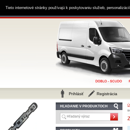
0914 238 482
Zákaznícka linka
Tieto internetové stránky používajú k poskytovaniu služieb, personalizác
Prihlásiť
Registrácia
Ú
HĽADANIE V PRODUKTOCH
s