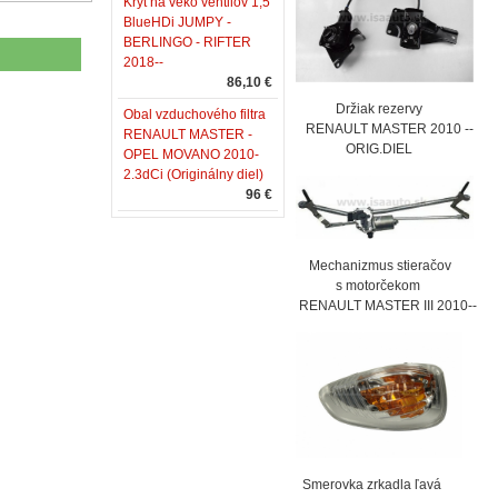
Kryt na veko ventilov 1,5
BlueHDi JUMPY -
BERLINGO - RIFTER
2018--
86,10 €
Držiak rezervy
Obal vzduchového filtra
RENAULT MASTER 2010 --
RENAULT MASTER -
ORIG.DIEL
OPEL MOVANO 2010-
2.3dCi (Originálny diel)
96 €
Mechanizmus stieračov
s motorčekom
RENAULT MASTER III 2010--
Smerovka zrkadla ľavá