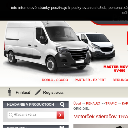
0914 238 482
Zákaznícka linka
Tieto internetové stránky používajú k poskytovaniu služieb, personaliz
súh
Prihlásiť
Registrácia
Úvod
>>
RENAULT
>>
TRAFIC
>>
KAR
HĽADANIE V PRODUKTOCH
ORIG.DIEL
Motorček stieračov TRA