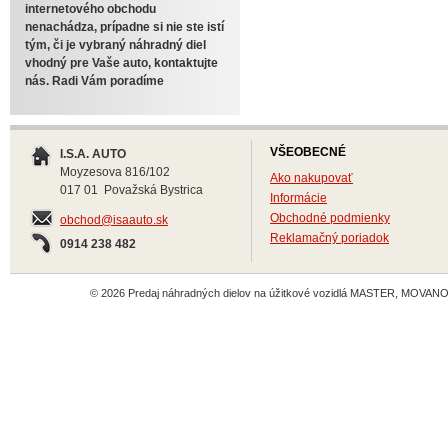
internetového obchodu
nenachádza, prípadne si nie ste istí
tým, či je vybraný náhradný diel
vhodný pre Vaše auto, kontaktujte
nás. Radi Vám poradíme
VŠEOBECNÉ
I.S.A. AUTO
Moyzesova 816/102
Ako nakupovať
017 01 Považská Bystrica
Informácie
Obchodné podmienky
obchod@isaauto.sk
Reklamačný poriadok
0914 238 482
© 2026 Predaj náhradných dielov na úžitkové vozidlá MASTER, MOVANO