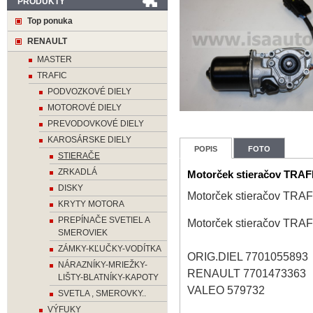
PRODUKTY
Top ponuka
RENAULT
MASTER
TRAFIC
PODVOZKOVÉ DIELY
MOTOROVÉ DIELY
PREVODOVKOVÉ DIELY
KAROSÁRSKE DIELY
POPIS
FOTO
STIERAČE
ZRKADLÁ
Motorček stieračov TRAFI
DISKY
Motorček stieračov TRAF
KRYTY MOTORA
PREPÍNAČE SVETIEL A
Motorček stieračov TRAFI
SMEROVIEK
ZÁMKY-KĽUČKY-VODÍTKA
ORIG.DIEL 7701055893
NÁRAZNÍKY-MRIEŽKY-
RENAULT 7701473363
LIŠTY-BLATNÍKY-KAPOTY
VALEO 579732
SVETLA , SMEROVKY..
VÝFUKY