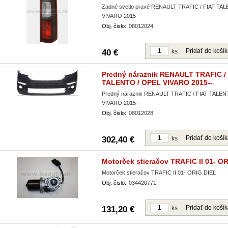
Zadné svetlo pravé RENAULT TRAFIC / FIAT TA
VIVARO 2015--
Obj. čislo:
08012024
Pridať do koší
40 €
ks
Predný náraznik RENAULT TRAFIC /
TALENTO / OPEL VIVARO 2015--
Predný náraznik RENAULT TRAFIC / FIAT TALEN
VIVARO 2015--
Obj. čislo:
08012028
Pridať do koší
302,40 €
ks
Motorček stieračov TRAFIC II 01- O
Motorček stieračov TRAFIC II 01- ORIG.DIEL
Obj. čislo:
034420771
Pridať do koší
131,20 €
ks