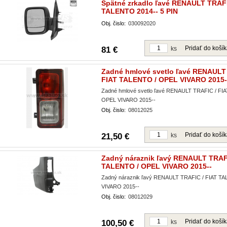
Spätné zrkadlo ľavé RENAULT TRAFI
TALENTO 2014-- 5 PIN
Obj. čislo:
030092020
Pridať do koší
81 €
ks
Zadné hmlové svetlo ľavé RENAULT
FIAT TALENTO / OPEL VIVARO 2015-
Zadné hmlové svetlo ľavé RENAULT TRAFIC / FI
OPEL VIVARO 2015--
Obj. čislo:
08012025
Pridať do koší
21,50 €
ks
Zadný náraznik ľavý RENAULT TRAFI
TALENTO / OPEL VIVARO 2015--
Zadný náraznik ľavý RENAULT TRAFIC / FIAT T
VIVARO 2015--
Obj. čislo:
08012029
Pridať do koší
100,50 €
ks