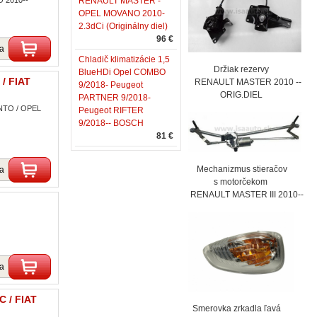
O 2010--
RENAULT MASTER -
OPEL MOVANO 2010-
2.3dCi (Originálny diel)
96 €
ka
Chladič klimatizácie 1,5
Držiak rezervy
BlueHDi Opel COMBO
/ FIAT
RENAULT MASTER 2010 --
9/2018- Peugeot
ORIG.DIEL
PARTNER 9/2018-
ENTO / OPEL
Peugeot RIFTER
9/2018-- BOSCH
81 €
Mechanizmus stieračov
ka
s motorčekom
RENAULT MASTER III 2010--
ka
 / FIAT
Smerovka zrkadla ľavá