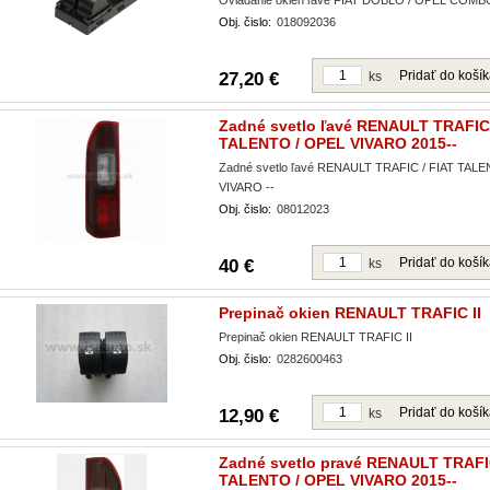
Ovládanie okien ľavé FIAT DOBLO / OPEL COMB
Obj. čislo:
018092036
Pridať do koší
27,20 €
ks
Zadné svetlo ľavé RENAULT TRAFIC 
TALENTO / OPEL VIVARO 2015--
Zadné svetlo ľavé RENAULT TRAFIC / FIAT TAL
VIVARO --
Obj. čislo:
08012023
Pridať do koší
40 €
ks
Prepinač okien RENAULT TRAFIC II
Prepinač okien RENAULT TRAFIC II
Obj. čislo:
0282600463
Pridať do koší
12,90 €
ks
Zadné svetlo pravé RENAULT TRAFIC
TALENTO / OPEL VIVARO 2015--