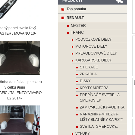
PRODUKTY
Top ponuka
RENAULT
MASTER
ný panel svetla ľavý
TRAFIC
STER / MOVANO 10-
PODVOZKOVÉ DIELY
MOTOROVÉ DIELY
PREVODOVKOVÉ DIELY
KAROSÁRSKE DIELY
STIERAČE
ZRKADLÁ
DISKY
laha do náklad. priestoru
 celku 9mm
KRYTY MOTORA
AFIC / TALENTO/ VIVARO
PREPÍNAČE SVETIEL A
2 2014-
SMEROVIEK
ZÁMKY-KĽUČKY-VODÍTKA
NÁRAZNÍKY-MRIEŽKY-
LIŠTY-BLATNÍKY-KAPOTY
SVETLA , SMEROVKY..
VÝFUKY