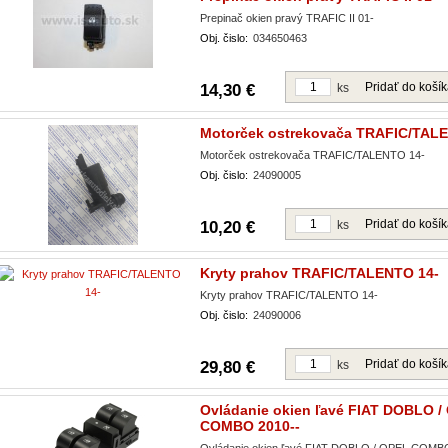
Prepinač okien pravý TRAFIC II 01-
Obj. čislo:
034650463
Pridať do koší
14,30 €
ks
Motorček ostrekovača TRAFIC/TAL
Motorček ostrekovača TRAFIC/TALENTO 14-
Obj. čislo:
24090005
Pridať do koší
10,20 €
ks
Kryty prahov TRAFIC/TALENTO 14-
Kryty prahov TRAFIC/TALENTO 14-
Obj. čislo:
24090006
Pridať do koší
29,80 €
ks
Ovládanie okien ľavé FIAT DOBLO /
COMBO 2010--