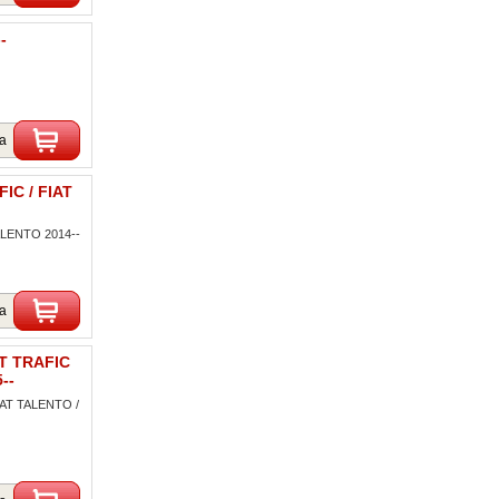
-
ka
IC / FIAT
ALENTO 2014--
ka
LT TRAFIC
--
IAT TALENTO /