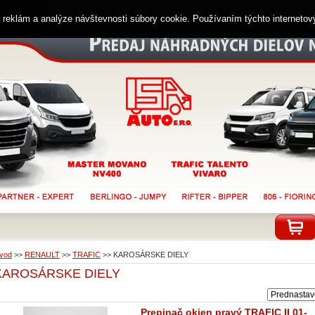
ií reklám a analýze návštevnosti súbory cookie. Používaním týchto interneto
vod
>>
RENAULT
>>
TRAFIC
>>
KAROSÁRSKE DIELY
KAROSÁRSKE DIELY
Prepinač okien pravý TRAFIC II 01-