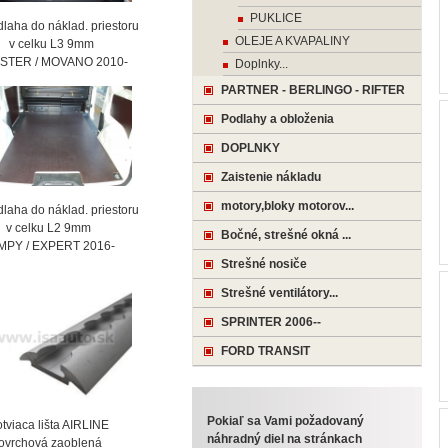
PUKLICE
laha do náklad. priestoru
OLEJE A KVAPALINY
celku L3 9mm
STER / MOVANO 2010-
Doplnky...
PARTNER - BERLINGO - RIFTER
Podlahy a obloženia
DOPLNKY
Zaistenie nákladu
motory,bloky motorov...
laha do náklad. priestoru
celku L2 9mm
Bočné, strešné okná ...
MPY / EXPERT 2016-
Strešné nosiče
Strešné ventilátory...
SPRINTER 2006--
FORD TRANSIT
Pokiaľ sa Vami požadovaný
viaca lišta AIRLINE
náhradný diel na stránkach
vrchová zaoblená