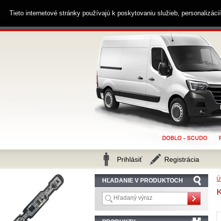
0914 238 482
Zákaznícka linka
Tieto internetové stránky používajú k poskytovaniu služieb, personalizác
Prihlásiť
Registrácia
Ú
HĽADANIE V PRODUKTOCH