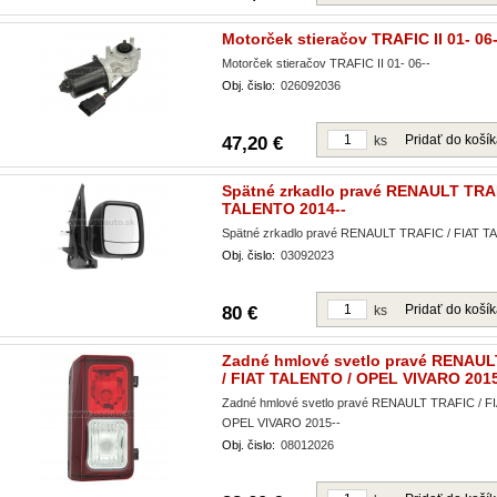
Motorček stieračov TRAFIC II 01- 06-
Motorček stieračov TRAFIC II 01- 06--
Obj. čislo:
026092036
Pridať do koší
47,20 €
ks
Spätné zrkadlo pravé RENAULT TRAF
TALENTO 2014--
Spätné zrkadlo pravé RENAULT TRAFIC / FIAT T
Obj. čislo:
03092023
Pridať do koší
80 €
ks
Zadné hmlové svetlo pravé RENAU
/ FIAT TALENTO / OPEL VIVARO 2015
Zadné hmlové svetlo pravé RENAULT TRAFIC / F
OPEL VIVARO 2015--
Obj. čislo:
08012026