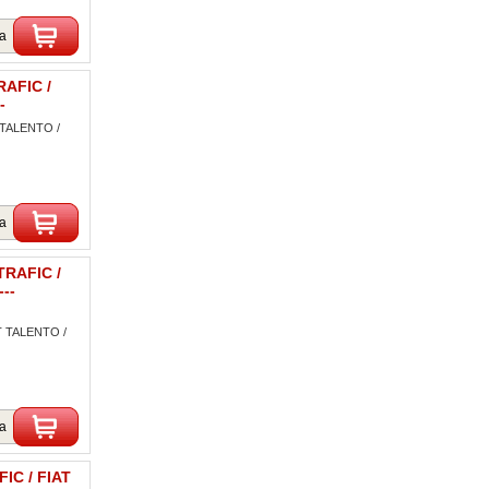
ka
RAFIC /
-
 TALENTO /
ka
TRAFIC /
--
T TALENTO /
ka
IC / FIAT