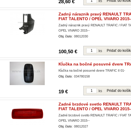
Pridať do koší
28,60 €
ks
Zadný náraznik pravý RENAULT TRA
FIAT TALENTO / OPEL VIVARO 2015-
Zadný náraznik pravý RENAULT TRAFIC / FIAT 
OPEL VIVARO 2015--
Obj. čislo:
08012030
Pridať do koší
100,50 €
ks
Kĺučka na bočné posuvné dvere TRA
Kĺučka na bočné posuvné dvere TRAFIC II 01-
Obj. čislo:
034780158
Pridať do koší
19 €
ks
Zadné brzdové svetlo RENAULT TRA
FIAT TALENTO / OPEL VIVARO 2015-
Zadné brzdové svetlo RENAULT TRAFIC / FIAT T
OPEL VIVARO 2015--
Obj. čislo:
08012027