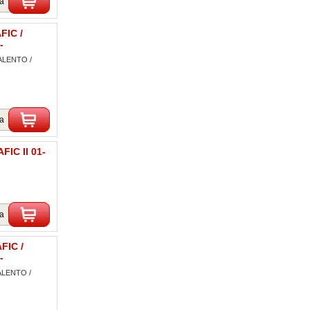
ka
FIC /
-
TALENTO /
ka
FIC II 01-
ka
FIC /
-
ALENTO /