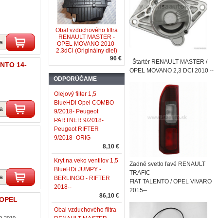
Obal vzduchového filtra
RENAULT MASTER -
ka
OPEL MOVANO 2010-
2.3dCi (Originálny diel)
96 €
Štartér RENAULT MASTER /
ENTO 14-
OPEL MOVANO 2,3 DCI 2010 --
ODPORÚČAME
Olejový filter 1,5
BlueHDi Opel COMBO
ka
9/2018- Peugeot
PARTNER 9/2018-
Peugeot RIFTER
9/2018- ORIG
8,10 €
Kryt na veko ventilov 1,5
Zadné svetlo ľavé RENAULT
BlueHDi JUMPY -
TRAFIC
ka
BERLINGO - RIFTER
FIAT TALENTO / OPEL VIVARO
2018--
2015--
86,10 €
 OPEL
Obal vzduchového filtra