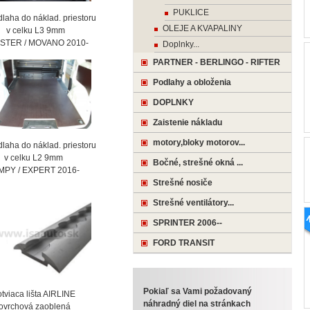
PUKLICE
laha do náklad. priestoru
OLEJE A KVAPALINY
celku L3 9mm
STER / MOVANO 2010-
Doplnky...
PARTNER - BERLINGO - RIFTER
Podlahy a obloženia
DOPLNKY
Zaistenie nákladu
motory,bloky motorov...
laha do náklad. priestoru
celku L2 9mm
Bočné, strešné okná ...
MPY / EXPERT 2016-
Strešné nosiče
Strešné ventilátory...
SPRINTER 2006--
FORD TRANSIT
Pokiaľ sa Vami požadovaný
viaca lišta AIRLINE
náhradný diel na stránkach
vrchová zaoblená