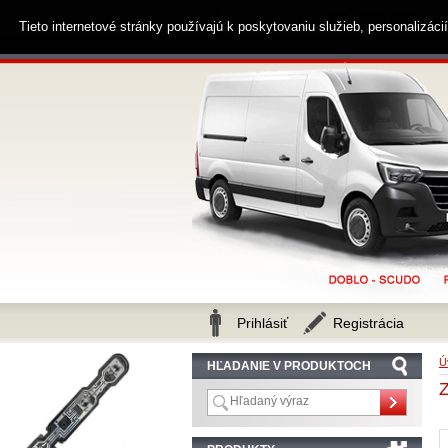
0914 238 482
Zákaznícka linka
Tieto internetové stránky používajú k poskytovaniu služieb, personalizác
Prihlásiť
Registrácia
Ú
HĽADANIE V PRODUKTOCH