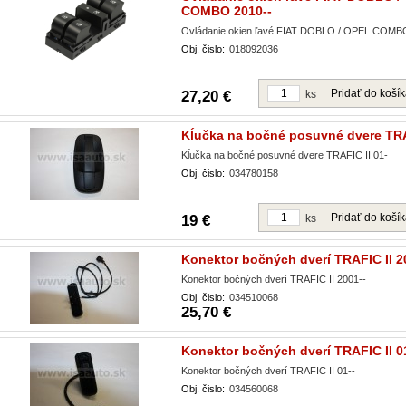
COMBO 2010--
Ovládanie okien ľavé FIAT DOBLO / OPEL COMB
Obj. čislo:
018092036
Pridať do koší
27,20 €
ks
Kĺučka na bočné posuvné dvere TRA
Kĺučka na bočné posuvné dvere TRAFIC II 01-
Obj. čislo:
034780158
Pridať do koší
19 €
ks
Konektor bočných dverí TRAFIC II 2
Konektor bočných dverí TRAFIC II 2001--
Obj. čislo:
034510068
25,70 €
Konektor bočných dverí TRAFIC II 0
Konektor bočných dverí TRAFIC II 01--
Obj. čislo:
034560068