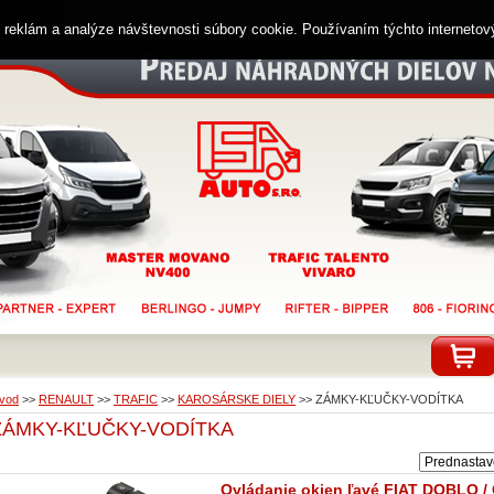
ií reklám a analýze návštevnosti súbory cookie. Používaním týchto interneto
vod
>>
RENAULT
>>
TRAFIC
>>
KAROSÁRSKE DIELY
>>
ZÁMKY-KĽUČKY-VODÍTKA
ZÁMKY-KĽUČKY-VODÍTKA
Ovládanie okien ľavé FIAT DOBLO /