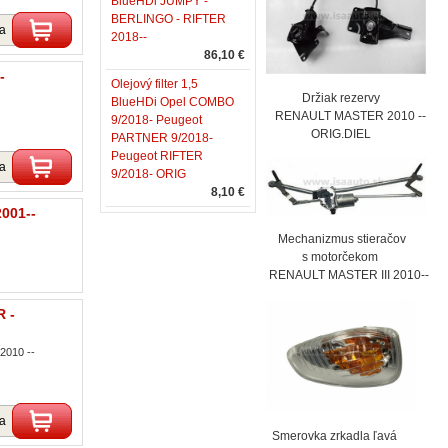
BlueHDi JUMPY -
BERLINGO - RIFTER
ka
2018--
86,10 €
-
Olejový filter 1,5
Držiak rezervy
BlueHDi Opel COMBO
RENAULT MASTER 2010 --
9/2018- Peugeot
ORIG.DIEL
PARTNER 9/2018-
Peugeot RIFTER
ka
9/2018- ORIG
8,10 €
001--
Mechanizmus stieračov
s motorčekom
RENAULT MASTER III 2010--
 -
2010 --
ka
Smerovka zrkadla ľavá