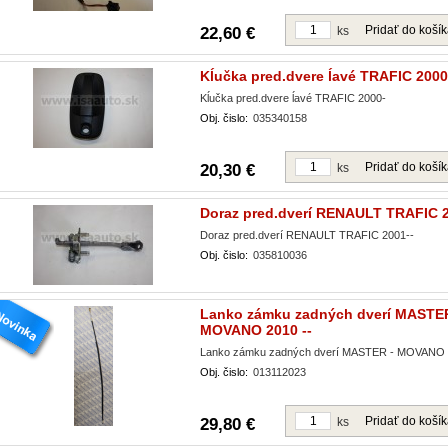
Pridať do koší
22,60 €
ks
Kĺučka pred.dvere ĺavé TRAFIC 2000
Kĺučka pred.dvere ĺavé TRAFIC 2000-
Obj. čislo:
035340158
Pridať do koší
20,30 €
ks
Doraz pred.dverí RENAULT TRAFIC 2
Doraz pred.dverí RENAULT TRAFIC 2001--
Obj. čislo:
035810036
Lanko zámku zadných dverí MASTER
MOVANO 2010 --
Lanko zámku zadných dverí MASTER - MOVANO 
Obj. čislo:
013112023
Pridať do koší
29,80 €
ks