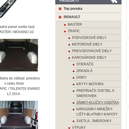
PRODUKTY
Top ponuka
RENAULT
MASTER
ný panel svetla ľavý
TRAFIC
STER / MOVANO 10-
PODVOZKOVÉ DIELY
MOTOROVÉ DIELY
PREVODOVKOVÉ DIELY
KAROSÁRSKE DIELY
STIERAČE
ZRKADLÁ
DISKY
laha do náklad. priestoru
 celku 9mm
KRYTY MOTORA
AFIC / TALENTO/ VIVARO
PREPÍNAČE SVETIEL A
2 2014-
SMEROVIEK
ZÁMKY-KĽUČKY-VODÍTKA
NÁRAZNÍKY-MRIEŽKY-
LIŠTY-BLATNÍKY-KAPOTY
SVETLA , SMEROVKY..
VÝFUKY