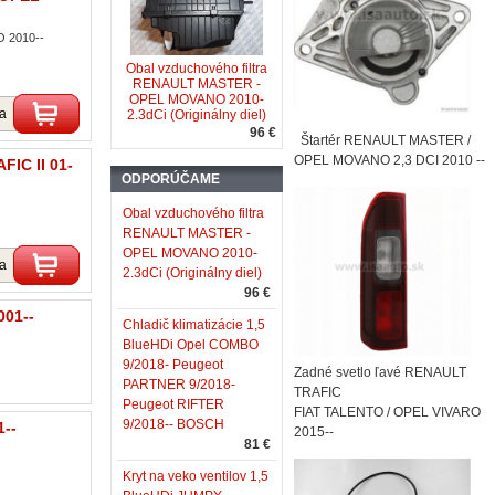
O 2010--
Obal vzduchového filtra
RENAULT MASTER -
OPEL MOVANO 2010-
ka
2.3dCi (Originálny diel)
96 €
Štartér RENAULT MASTER /
OPEL MOVANO 2,3 DCI 2010 --
FIC II 01-
ODPORÚČAME
Obal vzduchového filtra
RENAULT MASTER -
OPEL MOVANO 2010-
ka
2.3dCi (Originálny diel)
96 €
001--
Chladič klimatizácie 1,5
BlueHDi Opel COMBO
9/2018- Peugeot
Zadné svetlo ľavé RENAULT
PARTNER 9/2018-
TRAFIC
Peugeot RIFTER
FIAT TALENTO / OPEL VIVARO
9/2018-- BOSCH
1--
2015--
81 €
Kryt na veko ventilov 1,5