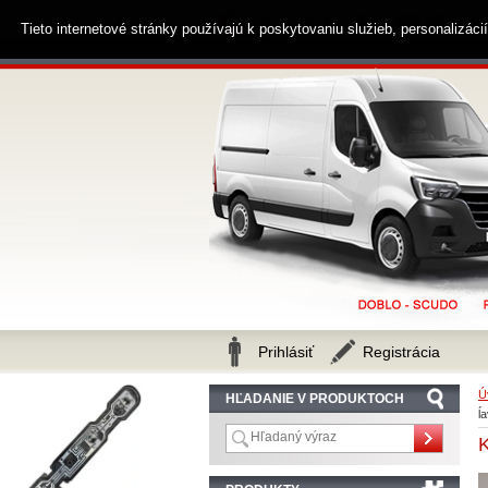
0914 238 482
Zákaznícka linka
Tieto internetové stránky používajú k poskytovaniu služieb, personalizác
Prihlásiť
Registrácia
Ú
HĽADANIE V PRODUKTOCH
ĺ
K