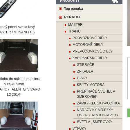
PRODUKTY
Top ponuka
RENAULT
MASTER
ný panel svetla ľavý
TRAFIC
STER / MOVANO 10-
PODVOZKOVÉ DIELY
MOTOROVÉ DIELY
PREVODOVKOVÉ DIELY
KAROSÁRSKE DIELY
STIERAČE
ZRKADLÁ
DISKY
laha do náklad. priestoru
 celku 9mm
KRYTY MOTORA
AFIC / TALENTO/ VIVARO
PREPÍNAČE SVETIEL A
2 2014-
SMEROVIEK
ZÁMKY-KĽUČKY-VODÍTKA
NÁRAZNÍKY-MRIEŽKY-
LIŠTY-BLATNÍKY-KAPOTY
SVETLA , SMEROVKY..
VÝFUKY