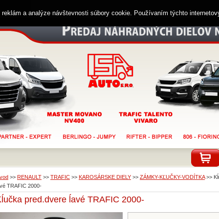
ií reklám a analýze návštevnosti súbory cookie. Používaním týchto interneto
vod
>>
RENAULT
>>
TRAFIC
>>
KAROSÁRSKE DIELY
>>
ZÁMKY-KĽUČKY-VODÍTKA
>>
Kĺ
avé TRAFIC 2000-
ĺučka pred.dvere ĺavé TRAFIC 2000-