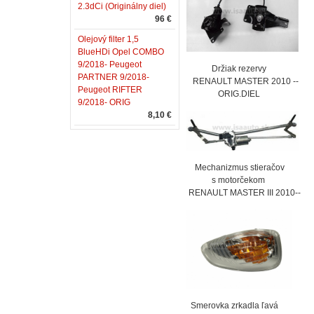
2.3dCi (Originálny diel)
96 €
Olejový filter 1,5
BlueHDi Opel COMBO
9/2018- Peugeot
Držiak rezervy
PARTNER 9/2018-
RENAULT MASTER 2010 --
Peugeot RIFTER
ORIG.DIEL
9/2018- ORIG
8,10 €
Mechanizmus stieračov
s motorčekom
RENAULT MASTER III 2010--
Smerovka zrkadla ľavá