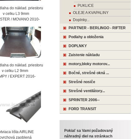
PUKLICE
laha do náklad. priestoru
OLEJE A KVAPALINY
celku L3 9mm
STER / MOVANO 2010-
Doplnky...
PARTNER - BERLINGO - RIFTER
Podlahy a obloženia
DOPLNKY
Zaistenie nákladu
motory,bloky motorov...
laha do náklad. priestoru
celku L2 9mm
Bočné, strešné okná ...
MPY / EXPERT 2016-
Strešné nosiče
Strešné ventilátory...
SPRINTER 2006--
FORD TRANSIT
Pokiaľ sa Vami požadovaný
viaca lišta AIRLINE
náhradný diel na stránkach
vrchová zaoblená