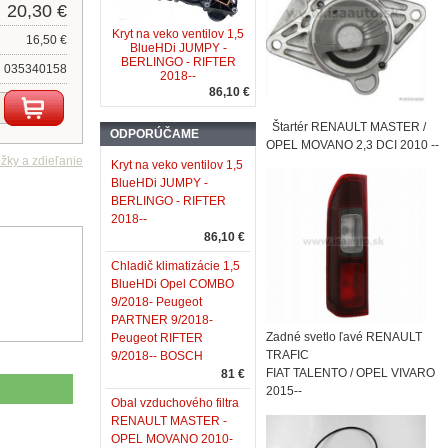
20,30 €
Kryt na veko ventilov 1,5
16,50 €
BlueHDi JUMPY -
BERLINGO - RIFTER
035340158
2018--
86,10 €
Štartér RENAULT MASTER /
ODPORÚČAME
OPEL MOVANO 2,3 DCI 2010 --
Kryt na veko ventilov 1,5
BlueHDi JUMPY -
BERLINGO - RIFTER
2018--
86,10 €
Chladič klimatizácie 1,5
BlueHDi Opel COMBO
9/2018- Peugeot
PARTNER 9/2018-
Zadné svetlo ľavé RENAULT
Peugeot RIFTER
TRAFIC
9/2018-- BOSCH
FIAT TALENTO / OPEL VIVARO
81 €
2015--
Obal vzduchového filtra
RENAULT MASTER -
OPEL MOVANO 2010-